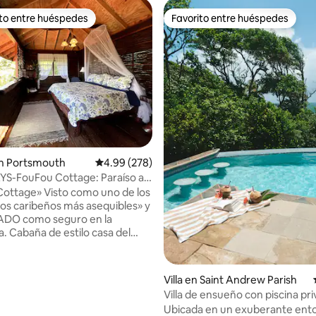
ito entre huéspedes
Favorito entre huéspedes
 entre huéspedes preferido
Favorito entre huéspedes
n Portsmouth
Calificación promedio: 4.99 de 5, 278 reseñas
4.99 (278)
S-FouFou Cottage: Paraíso al
 con vistas al mar
sto como uno de los
nos caribeños más asequibles» y
ADO como seguro en la
a. Cabaña de estilo casa del
tenible, artesanal, privada y
 con amplio porche perfecto
servación de aves y la
Villa en Saint Andrew Parish
con
Villa de ensueño con piscina pr
antes vistas al mar y frescas
Ubicada en un exuberante ent
 Una exclusiva casa
: 5.0 de 5, 15 reseñas