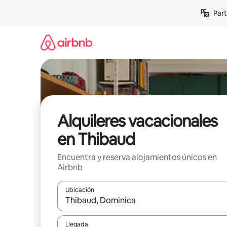
Omite
Part
el
contenido
Alquileres vacacionales
en Thibaud
Encuentra y reserva alojamientos únicos en
Airbnb
Ubicación
Cuando los resultados estén disponibles, navega co
Llegada