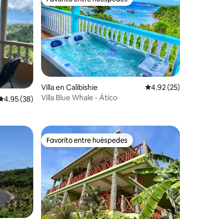
rido
Favorito entre huéspedes
Villa en Calibishie
Calificación promedio:
4.92 (25)
Villa Blue Whale - Ático
Calificación promedio: 4.95 de 5, 38 reseñas
4.95 (38)
Favorito entre huéspedes
Favorito entre huéspedes