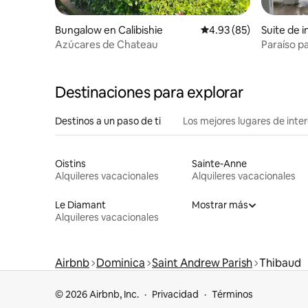
Bungalow en Calibishie
Calificación promedio:
4.93 (85)
Suite de 
é
Azúcares de Chateau
Paraíso p
vistas a la
Destinaciones para explorar
Destinos a un paso de ti
Los mejores lugares de int
Oistins
Sainte-Anne
Alquileres vacacionales
Alquileres vacacionales
Le Diamant
Mostrar más
Alquileres vacacionales
Airbnb
Dominica
Saint Andrew Parish
Thibaud
© 2026 Airbnb, Inc.
Privacidad
Términos