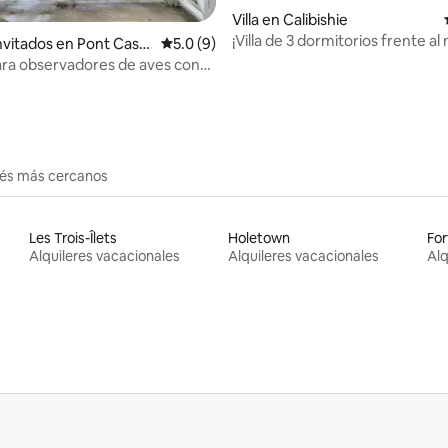
Villa en Calibishie
¡Villa de 3 dormitorios frente al
 4.93 de 5, 85 reseñas
invitados en Pont Cass
Calificación promedio: 5.0 de 5, 9 reseñas
5.0 (9)
vistas espectaculares!
ara observadores de aves con
 selva tropical
erés más cercanos
Les Trois-Îlets
Holetown
For
Alquileres vacacionales
Alquileres vacacionales
Alq