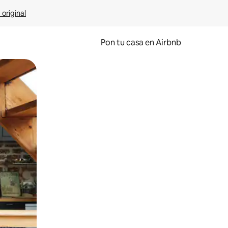
 original
Pon tu casa en Airbnb
o o desliza el dedo.