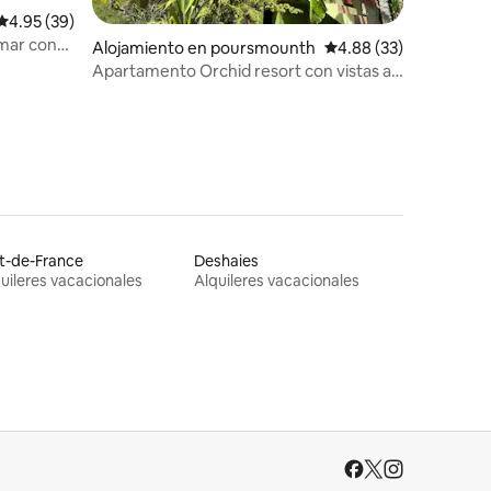
Calificación promedio: 4.95 de 5, 39 reseñas
4.95 (39)
 mar con
Alojamiento en poursmounth
Calificación promedio:
4.88 (33)
Apartamento Orchid resort con vistas a
la piscina 3
t-de-France
Deshaies
uileres vacacionales
Alquileres vacacionales