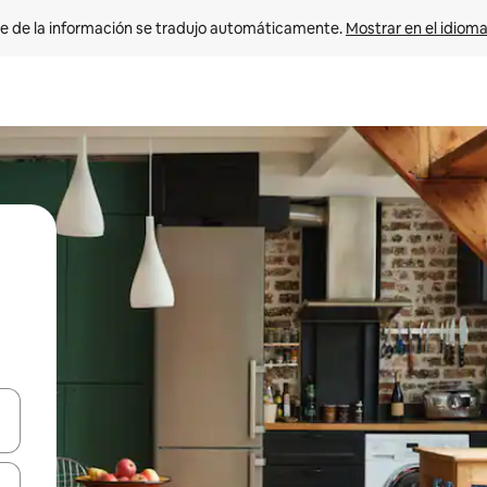
e de la información se tradujo automáticamente. 
Mostrar en el idioma
n las teclas de flecha hacia arriba y hacia abajo o explora con el tact