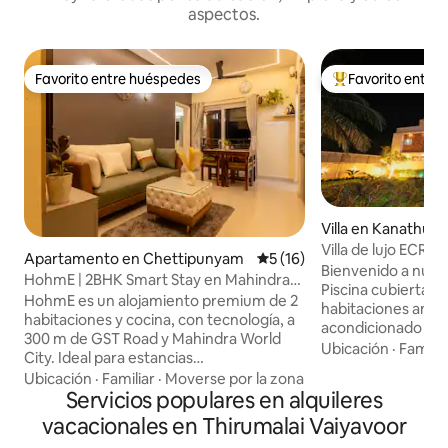
aspectos.
Favorito entre huéspedes
Favorito entre
Favorito entre huéspedes
Favorito entre hu
Villa en Kanathur
Villa de lujo ECR c
Apartamento en Chettipunyam
Calificación promedio: 5 de 
5 (16)
piscina cubierta 
Bienvenido a nuestra
HohmE | 2BHK Smart Stay en Mahindra
Piscina cubierta 2.
City
HohmE es un alojamiento premium de 2
habitaciones ampli
habitaciones y cocina, con tecnología, a
acondicionado - 1 co
300 m de GST Road y Mahindra World
Galería del dormito
Ubicación
·
Familia
City. Ideal para estancias
playa 5. Barbacoa
corporativas/familiares, con cerraduras
Ubicación
·
Familiar
·
Moverse por la zona
6. Preparación de 
inteligentes Apple Homekey, aire
Servicios populares en alquileres
Sala de estar acog
acondicionado y ventiladores con
vacacionales en Thirumalai Vaiyavoor
Cocina (disponibil
control remoto en cada habitación.
costo*) 9. Comidas 