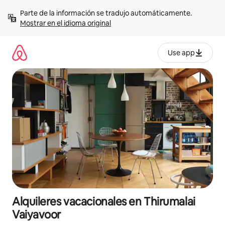
Omite
Parte de la información se tradujo automáticamente. 
el
Mostrar en el idioma original
contenido
Use app
Alquileres vacacionales en Thirumalai
Vaiyavoor