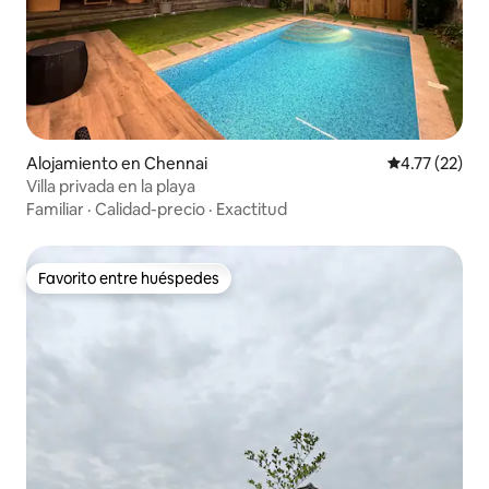
Alojamiento en Chennai
Calificación 
4.77 (22)
Villa privada en la playa
Familiar
·
Calidad-precio
·
Exactitud
Favorito entre huéspedes
Favorito entre huéspedes