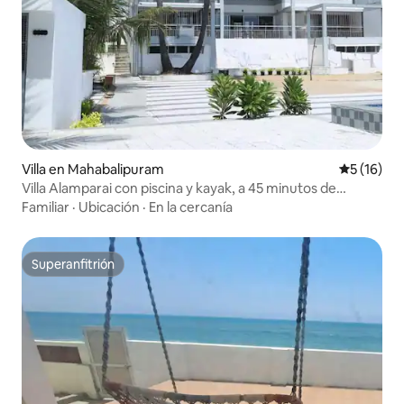
Villa en Mahabalipuram
Calificaci
5 (16)
Villa Alamparai con piscina y kayak, a 45 minutos de
Mahabs
Familiar
·
Ubicación
·
En la cercanía
Superanfitrión
Superanfitrión