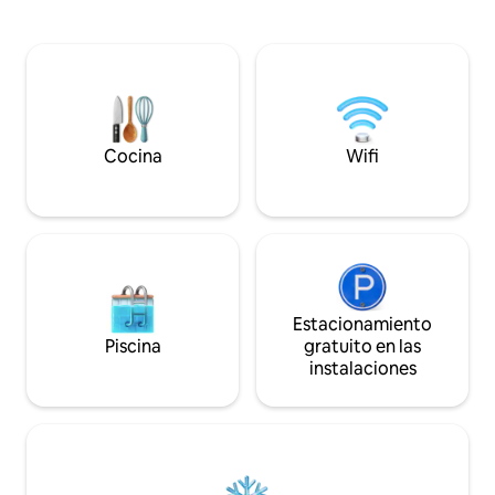
Disfruta de Wi-Fi de alta velocidad, TV
libre 10. Amplio jardín delantero 11.
OLED con OTT, aire acondicionado
Hermosa granja pri
Inverter y una cocina totalmente
trasero 12. Wi-Fi gr
equipada (agua RO, estufa de gas).
Estacionamiento s
Relájate en un tranquilo balcón con Buda
14. Mostrador de is
o disfruta de los juegos en el interior.
Juegos al aire libr
Ubicada en una comunidad cerrada de la
energía (ventilado
Toscana con gimnasio, canchas
Cocina
Wifi
deportivas y seguridad las 24 horas, los 7
días de la semana. Recogida en el
aeropuerto de pago disponible. ¡El
check-in autónomo está listo!
Estacionamiento
Piscina
gratuito en las
instalaciones