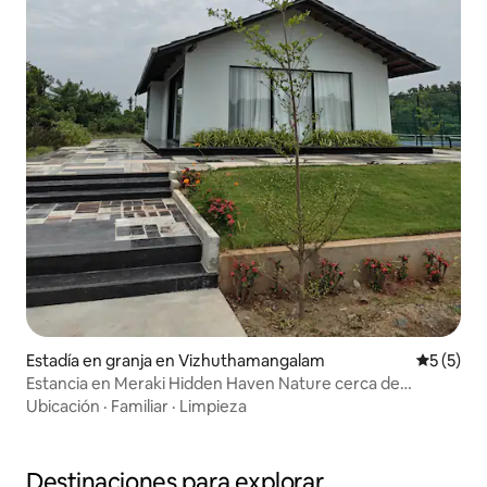
Estadía en granja en Vizhuthamangalam
Calificac
5 (5)
Estancia en Meraki Hidden Haven Nature cerca de
Mahabalipuram
Ubicación
·
Familiar
·
Limpieza
Destinaciones para explorar