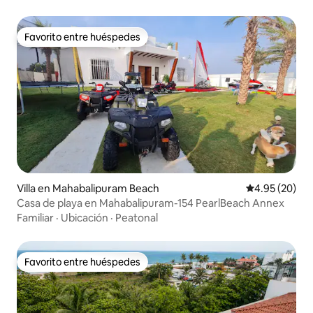
Favorito entre huéspedes
Favorito entre huéspedes
Villa en Mahabalipuram Beach
Calificación p
4.95 (20)
Casa de playa en Mahabalipuram-154 PearlBeach Annex
Familiar
·
Ubicación
·
Peatonal
Favorito entre huéspedes
Favorito entre huéspedes