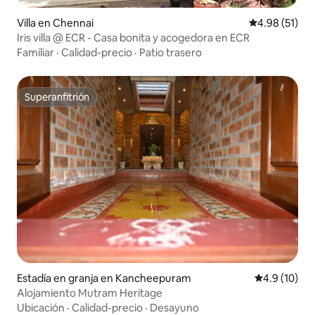
Villa en Chennai
Calificación 
4.98 (51)
Iris villa @ ECR - Casa bonita y acogedora en ECR
Familiar
·
Calidad-precio
·
Patio trasero
Superanfitrión
Superanfitrión
Estadía en granja en Kancheepuram
Calificación
4.9 (10)
Alojamiento Mutram Heritage
Ubicación
·
Calidad-precio
·
Desayuno