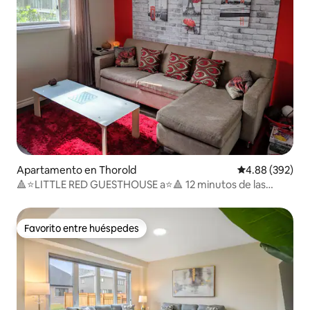
Apartamento en Thorold
Calificación pr
4.88 (392)
🔺⭐LITTLE RED GUESTHOUSE a⭐🔺 12 minutos de las
cataratas
Favorito entre huéspedes
Favorito entre huéspedes