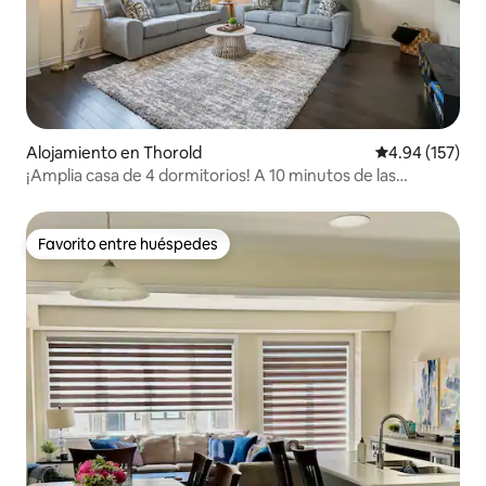
Alojamiento en Thorold
Calificación p
4.94 (157)
¡Amplia casa de 4 dormitorios! A 10 minutos de las
cataratas del Niágara
Favorito entre huéspedes
Favorito entre huéspedes