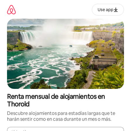
Omite
el
Use app
contenido
Renta mensual de alojamientos en
Thorold
Descubre alojamientos para estadías largas que te
harán sentir como en casa durante un mes o más.