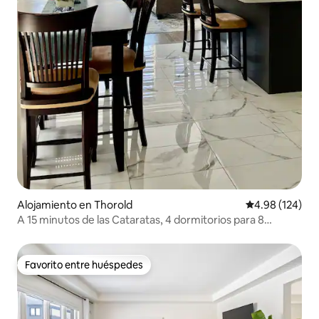
Alojamiento en Thorold
Calificación pr
4.98 (124)
A 15 minutos de las Cataratas, 4 dormitorios para 8
personas, barbacoa
Favorito entre huéspedes
Favorito entre huéspedes