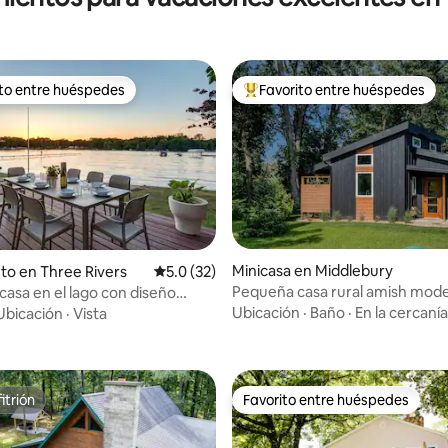
ito entre huéspedes
Favorito entre huéspedes
 entre huéspedes preferido
Favorito entre huéspedes prefe
 4.99 de 5, 83 reseñas
Minicasa en Middlebury
to en Three Rivers
Calificación promedio: 5.0 de 5, 32 reseñas
5.0 (32)
Pequeña casa rural amish mod
casa en el lago con diseño
ducha al aire libre
oráneo
Ubicación
·
Baño
·
En la cercanía
Ubicación
·
Vista
itrión
Favorito entre huéspedes
itrión
Favorito entre huéspedes