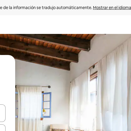
e de la información se tradujo automáticamente. 
Mostrar en el idioma
n las teclas de flecha hacia arriba y hacia abajo o explora con el tact