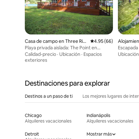
Casa de campo en Three Riv
Calificación promedio:
4.95 (66)
Alojamien
ers
Playa privada aislada: The Point en
Escapada 
Fishers Lake
habitacion
Calidad-precio
·
Ubicación
·
Espacios
Ubicación
exteriores
Destinaciones para explorar
Destinos a un paso de ti
Los mejores lugares de int
Chicago
Indianápolis
Alquileres vacacionales
Alquileres vacacionales
Detroit
Mostrar más