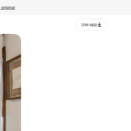
 original
Use app
o o desliza el dedo.