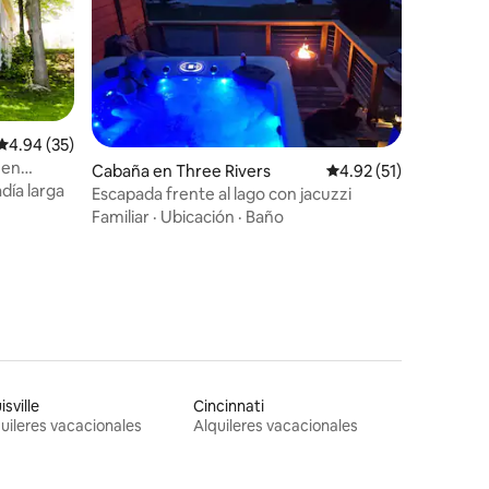
Calificación promedio: 4.94 de 5, 35 reseñas
4.94 (35)
 en
Cabaña en Three Rivers
Calificación promedio:
4.92 (51)
día larga
Escapada frente al lago con jacuzzi
Familiar
·
Ubicación
·
Baño
isville
Cincinnati
uileres vacacionales
Alquileres vacacionales