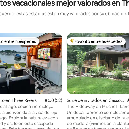
tos vacacionales mejor valorados en Th
uerdo: estas estadías están muy valoradas por su ubicación, 
ito entre huéspedes
Favorito entre huéspedes
 entre huéspedes preferido
Favorito entre huéspedes prefe
to en Three Rivers
Calificación promedio: 5.0 de 5, 52 reseñas
5.0 (52)
Suite de invitados en Cassop
C
olis
e al lago: cocina increíble,
The Hideaway en Mitchellii Lan
 vistas
la bienvenida a la vida de lujo
Un departamento completam
lago! Explora la naturaleza con
amueblado en el sótano de nue
 y estilo en esta escapada
de madera (vivimos en la planta 
lago. Esta hermosa casa del lago
en 5 acres de bosque sobre el