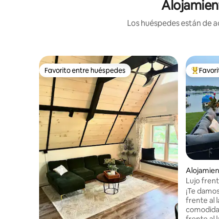
Alojamien
Los huéspedes están de ac
Favorito entre huéspedes
Favor
Favorito entre huéspedes
Favorito
Alojamien
Lujo frent
servicios,
¡Te damos 
frente al 
comodidad
frente al 