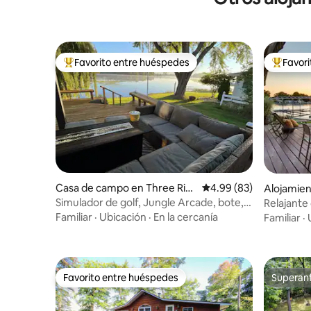
Favorito entre huéspedes
Favor
Favorito entre huéspedes preferido
Favorito
Casa de campo en Three Riv
Calificación promedio:
4.99 (83)
Alojamien
ers
Simulador de golf, Jungle Arcade, bote,
Relajante 
chimenea de gas, trabajo desde casa
contemp
Familiar
·
Ubicación
·
En la cercanía
Familiar
·
Favorito entre huéspedes
Superanf
Favorito entre huéspedes
Superanf