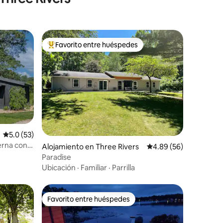
Favorito entre huéspedes
rido
Favorito entre huéspedes preferido
Calificación promedio: 5.0 de 5, 53 reseñas
5.0 (53)
erna con
Alojamiento en Three Rivers
Calificación promedio:
4.89 (56)
Paradise
Ubicación
·
Familiar
·
Parrilla
Favorito entre huéspedes
Favorito entre huéspedes