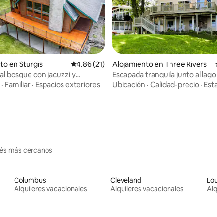
 4.95 de 5, 66 reseñas
to en Sturgis
Calificación promedio: 4.86 de 5, 21 reseñas
4.86 (21)
Alojamiento en Three Rivers
al bosque con jacuzzi y
Escapada tranquila junto al lago
es con literas
Pleasant Lake
·
Familiar
·
Espacios exteriores
Ubicación
·
Calidad-precio
·
Esta
erés más cercanos
Columbus
Cleveland
Lou
Alquileres vacacionales
Alquileres vacacionales
Alq