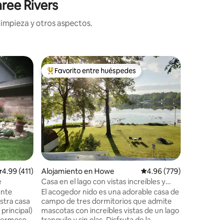
ree Rivers
limpieza y otros aspectos.
Alojamie
Favorito entre huéspedes
Favor
rido
Favorito entre huéspedes preferido
Favorit
La almohad
Tanto si 
de las pi
competit
cercanos 
de Notre
Familiar
·
quieres d
zona
kayak o 
lagos loca
para acur
alificación promedio: 4.99 de 5, 411 reseñas
4.99 (411)
Alojamiento en Howe
Calificación promedio: 
4.96 (779)
después d
atracciones locales
e
Casa en el lago con vistas increíbles y
pero más 
kayaks
ente
El acogedor nido es una adorable casa de
tu estanc
stra casa
campo de tres dormitorios que admite
comodidad
principal)
mascotas con increíbles vistas de un lago
en Mud L
 hermoso
tranquilo y sin olas. Disfruta de la