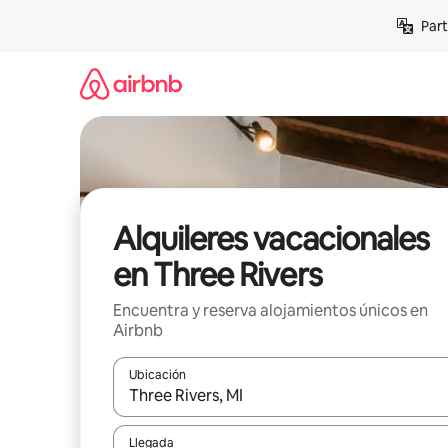
Omite
Part
el
contenido
Alquileres vacacionales
en Three Rivers
Encuentra y reserva alojamientos únicos en
Airbnb
Ubicación
Cuando los resultados estén disponibles, navega co
Llegada