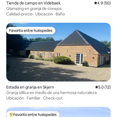
Tienda de campo en Videbaek
Calificación
4.9 (50)
Glamping en granja de conejos
Calidad-precio
·
Ubicación
·
Baño
Favorito entre huéspedes
Favorito entre huéspedes
Estadía en granja en Skjern
Calificación
5.0 (12)
Granja idílica en medio de una hermosa naturaleza
Ubicación
·
Familiar
·
Check-out
Favorito entre huéspedes
Favorito entre huéspedes preferido