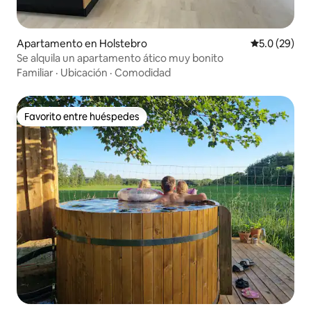
Apartamento en Holstebro
Calificación
5.0 (29)
Se alquila un apartamento ático muy bonito
Familiar
·
Ubicación
·
Comodidad
Favorito entre huéspedes
Favorito entre huéspedes