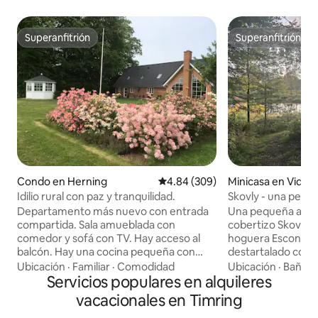
Superanfitrión
Superanfitrión
Superanfitrión
Superanfitrión
Condo en Herning
Calificación promedio: 4.84 de 5
4.84 (309)
Minicasa en Videb
Idilio rural con paz y tranquilidad.
Skovly - una pequ
vistas y hogueras
Departamento más nuevo con entrada
Una pequeña avent
compartida. Sala amueblada con
cobertizo Skovly c
comedor y sofá con TV. Hay acceso al
hoguera Escondido
balcón. Hay una cocina pequeña con
destartalado con 
freidora de aire, refrigerador, hervidor
Despiértate con el
Ubicación
·
Familiar
·
Comodidad
Ubicación
·
Baño
·
de agua, vajilla, etc. No hay fregadero.
Servicios populares en alquileres
el aroma del bosqu
Platos/congelador en casa del anfitrión.
mañana ilumina la 
vacacionales en Timring
Baño grande con rompecabezas. Una
brilla en la distancia. En el inte