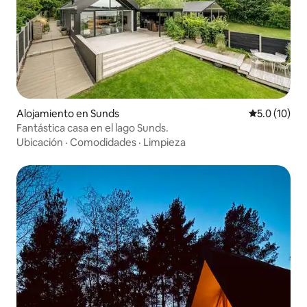
Alojamiento en Sunds
Calificación
5.0 (10)
Fantástica casa en el lago Sunds.
Ubicación
·
Comodidades
·
Limpieza