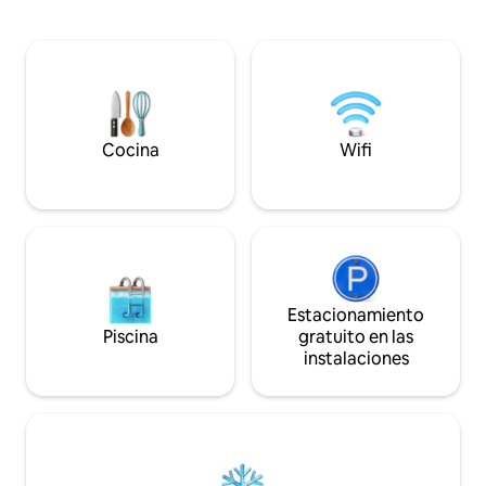
recámara con cama matrimonial, una
encontrarás una 
habitación con cama de 3/4 y escritorio,
una pequeña cocin
una habitación con 2 colchones de caja y
necesario. En el e
un sofá cama, así como un espacio de
terraza de madera
oficina, 1 sala de juegos grande y
con cocina al aire 
posiblemente espacios adicionales para
cocinar bajo las estrellas.
dormir. Hay acceso a instalaciones de
encontrarás los so
lavandería. Hay vistas al bosque, al
y la tranquilidad 
Cocina
Wifi
campo y al jardín.
Estacionamiento
Piscina
gratuito en las
instalaciones