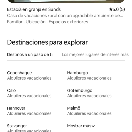
Estadía en granja en Sunds
Calificació
5.0 (5)
Casa de vacaciones rural con un agradable ambiente de
cabaña
Familiar
·
Ubicación
·
Espacios exteriores
Destinaciones para explorar
Destinos a un paso de ti
Los mejores lugares de interés más 
Copenhague
Hamburgo
Alquileres vacacionales
Alquileres vacacionales
Oslo
Gotemburgo
Alquileres vacacionales
Alquileres vacacionales
Hannover
Malmö
Alquileres vacacionales
Alquileres vacacionales
Stavanger
Mostrar más
Alquileres vacacionales