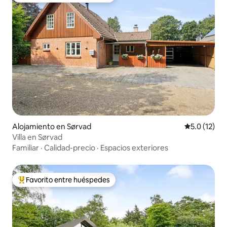
Alojamiento en Sørvad
Calificación
5.0 (12)
Villa en Sørvad
Familiar
·
Calidad-precio
·
Espacios exteriores
Favorito entre huéspedes
Favorito entre huéspedes preferido