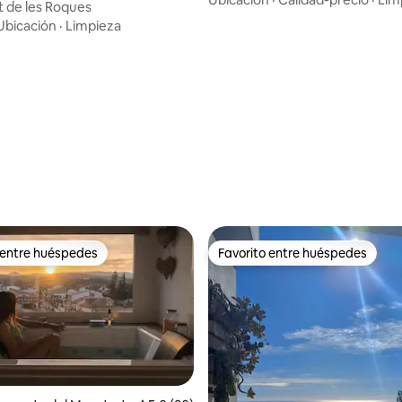
t de les Roques
Ubicación
·
Limpieza
 4.97 de 5, 62 reseñas
 entre huéspedes
Favorito entre huéspedes
 entre huéspedes
Favorito entre huéspedes