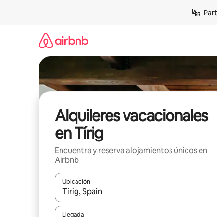
Omite
Part
el
contenido
Alquileres vacacionales
en Tírig
Encuentra y reserva alojamientos únicos en
Airbnb
Ubicación
Cuando los resultados estén disponibles, navega co
Llegada