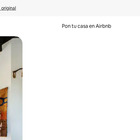
 original
Pon tu casa en Airbnb
o o desliza el dedo.