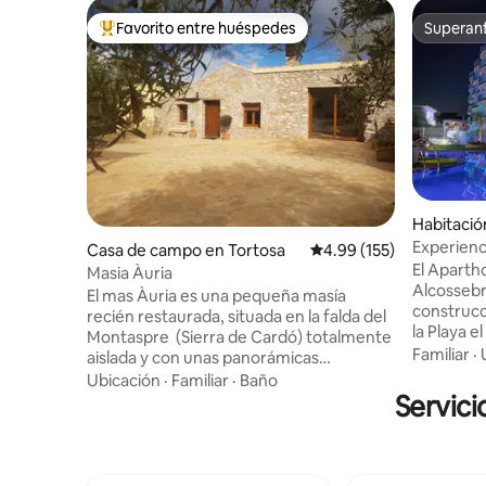
Favorito entre huéspedes
Superanf
Favorito entre huéspedes preferido
Superanf
Habitació
sebre
Experienc
Casa de campo en Tortosa
Calificación promedio: 
4.99 (155)
El Aparth
Masia Àuria
Alcossebr
El mas Àuria es una pequeña masía
construcc
recién restaurada, situada en la falda del
la Playa e
Montaspre (Sierra de Cardó) totalmente
de Alcoss
Familiar
·
aislada y con unas panorámicas
posee 2 d
excelentes del Macizo dels Ports y del
Ubicación
·
Familiar
·
Baño
3/5 personas (s
Delta del Ebro. Es un lugar idílico para
Servici
precios de Spa
relajarse y disfrutar de largos paseos al
la terraza
atardecer por la inmensa finca de olivos
momento re
centenarios. El Mas de Àuria es una masia
exacta de
eco-sostenible con una