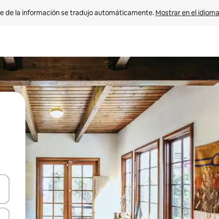
e de la información se tradujo automáticamente. 
Mostrar en el idioma
n las teclas de flecha hacia arriba y hacia abajo o explora con el tact