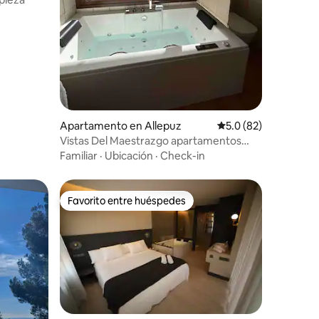
Apartamento en Allepuz
Calificación promedio
5.0 (82)
Vistas Del Maestrazgo apartamentos
Rurales
Familiar
·
Ubicación
·
Check-in
Favorito entre huéspedes
Favorito entre huéspedes