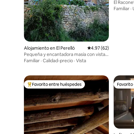
Besora
El Racone
Familiar
·
Alojamiento en El Perelló
Calificación promedio:
4.97 (62)
Pequeña y encantadora masía con vistas
al Mediterráneo
Familiar
·
Calidad-precio
·
Vista
Favorito entre huéspedes
Favorito
Favorito entre huéspedes preferido
Favorito