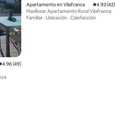
Apartamento en Vilafranca
Calificación promedio:
4.93 (42)
Masllosar Apartamento Rural Vilafranca
Familiar
·
Ubicación
·
Calefacción
Calificación promedio: 4.96 de 5, 49 reseñas
4.96 (49)
eza