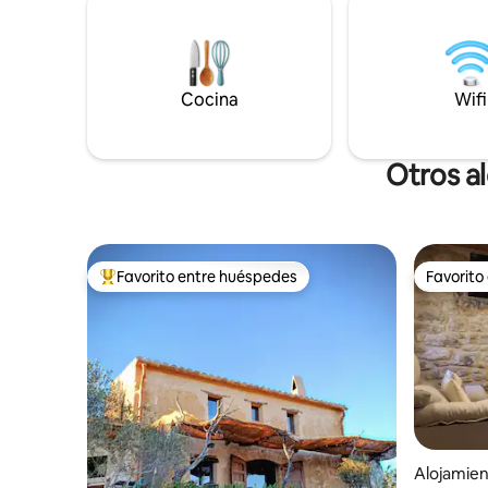
reserva a
decoración rústica exquisita y espacios
este mism
diseñados para sentirse cómodo y
relajarse de unos días inolvidables.
Dispone de piscina privada.
Cocina
Wifi
Otros a
Favorito entre huéspedes
Favorito
Favorito entre huéspedes preferido
Favorito
Alojamien