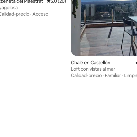
tzeneta del Maestrat
Calificación promedio: 5.0 de 5, 20 reseñas
5.0 (20)
yagolosa
Calidad-precio
·
Acceso
Chalé en Castellón
Loft con vistas al mar
Calidad-precio
·
Familiar
·
Limpi
 4.97 de 5, 32 reseñas