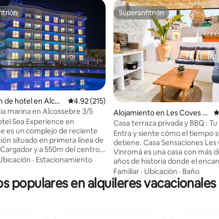
itrión
Superanfitrión
itrión
Superanfitrión
n de hotel en Alcos
Calificación promedio: 4.92 de 5, 215 reseñas
4.92 (215)
ia marina en Alcossebre 3/5
4.99 de 5, 155 reseñas
Alojamiento en Les Coves d
C
otel Sea Experience en
e Vinromà
Casa terraza privada y BBQ : Tu
e es un complejo de reciente
Entra y siente cómo el tiempo 
ión situado en primera línea de
detiene. Casa Sensaciones Les Coves de
l Cargador y a 550m del centro
Vinromà es una casa con más d
ebre. El apartamento de 50 m²
Ubicación
·
Estacionamiento
años de historia donde el encan
ormitorios con capacidad para
arquitectura tradicional se co
Familiar
·
Ubicación
·
Baño
in vistas). Consulte los
os populares en alquileres vacacionales 
todas las comodidades para dis
, parking etc. Las fotos de
una escapada diferente. Cada estancia
 son orientativas y en ningún
conserva su personalidad, desd
flejan la altura ni posición
dormitorio abuhardillado de m
l apartamento que usted
hasta la terraza privada, pensa