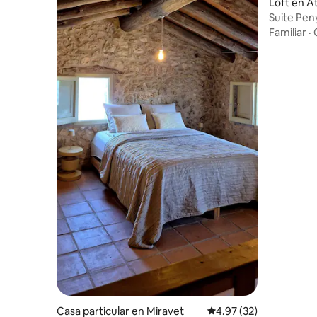
Loft en A
Suite Pen
Familiar
·
Casa particular en Miravet
Calificación promedio:
4.97 (32)