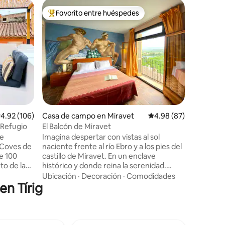
Alojamie
Favorito entre huéspedes
Favor
Favorito entre huéspedes preferido
Favorit
Mas del S
Masia ru
para una 
vistas ab
bancales 
la distanc
Familiar
·
jóvenes, 
turismo a
contacto c
invierno 
alificación promedio: 4.92 de 5, 106 reseñas
4.92 (106)
Casa de campo en Miravet
Calificación promedio:
4.98 (87)
del fueg
disposici
 Refugio
El Balcón de Miravet
montaña. Mas del Sanco...Vienes. L
se
Imagina despertar con vistas al sol
vuelves.
naciente frente al río Ebro y a los pies del
e 100
castillo de Miravet. En un enclave
to de la
histórico y donde reina la serenidad.
mbina con
Somos Aurelio y Joaquim, y os invitamos
Ubicación
·
Decoración
·
Comodidades
en Tírig
frutar de
a disfrutar de un acogedor apartamento
exclusivo, con una habitación acogedora,
e el
baño privado, kitchenette, terraza y
adera
jardín. Despierta con los pájaros, relájate
da para
leyendo junto a la alberca ecológica.