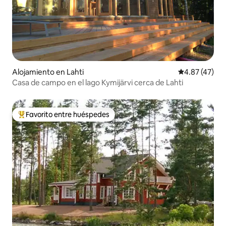
Alojamiento en Lahti
Calificación 
4.87 (47)
Casa de campo en el lago Kymijärvi cerca de Lahti
Favorito entre huéspedes
Favorito entre huéspedes preferido