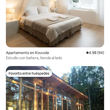
Apartamento en Kouvola
Calificación p
4.98 (94)
Estudio con bañera, tienda al lado
Favorito entre huéspedes
Favorito entre huéspedes