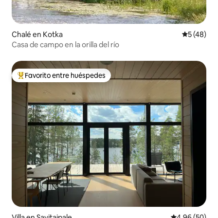
Chalé en Kotka
Calificaci
5 (48)
Casa de campo en la orilla del río
Favorito entre huéspedes
Favorito entre huéspedes preferido
Villa en Savitaipale
Calificación p
4.96 (50)