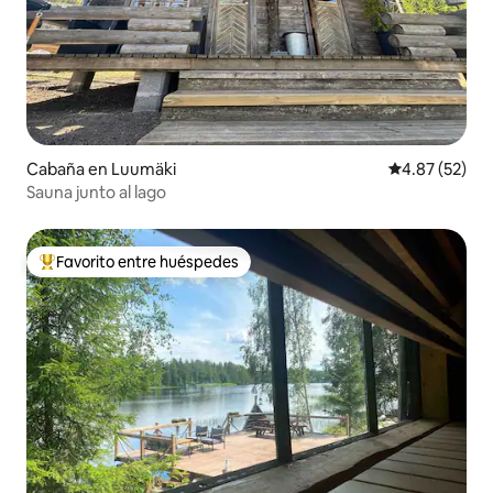
Cabaña en Luumäki
Calificación 
4.87 (52)
Sauna junto al lago
Favorito entre huéspedes
Favorito entre huéspedes preferido