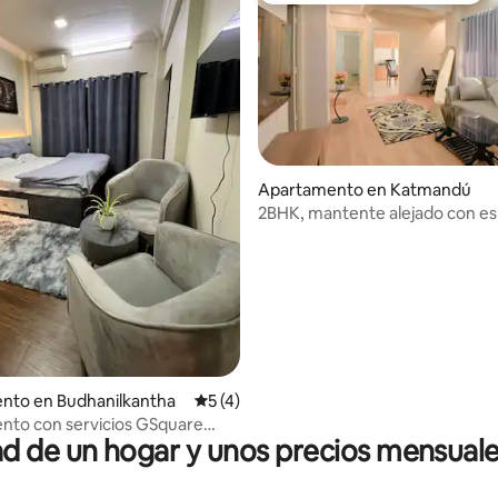
io: 5 de 5, 33 reseñas
Apartamento en Katmandú
2BHK, mantente alejado con es
trabajo dedicado, Katmandú
nto en Budhanilkantha
Calificación promedio: 5 de 5, 4 reseñas
5 (4)
nto con servicios GSquare
 de un hogar y unos precios mensuale
ú