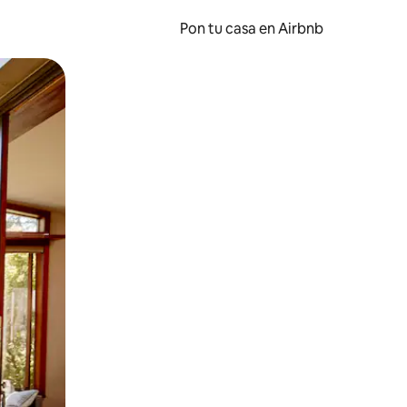
Pon tu casa en Airbnb
o o desliza el dedo.