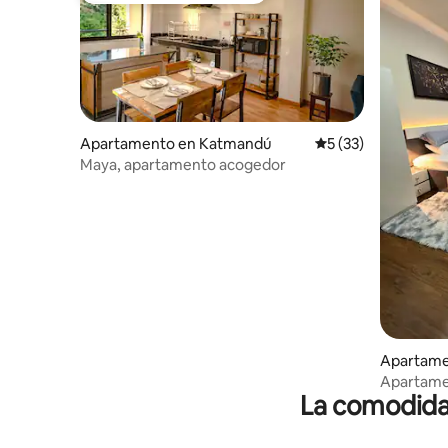
Apartamento en Katmandú
Calificación promed
5 (33)
Maya, apartamento acogedor
Apartame
Apartame
La comodidad
Katmand