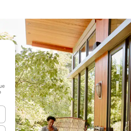
que
o
n las teclas de flecha hacia arriba y hacia abajo o explora con el tact