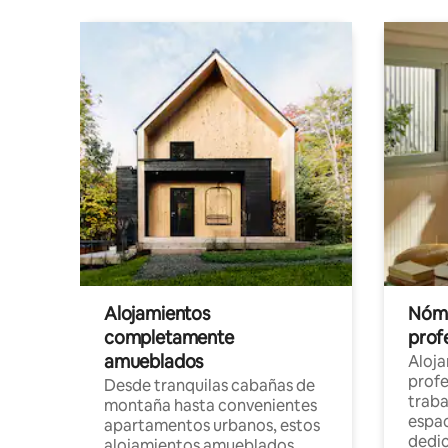
Alojamientos
Nóma
completamente
profe
amueblados
Aloj
profe
Desde tranquilas cabañas de
traba
montaña hasta convenientes
espac
apartamentos urbanos, estos
dedi
alojamientos amueblados