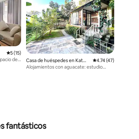
Calificación promedio: 5 de 5, 15 reseñas
5 (15)
pacio de
Casa de huéspedes en Katma
Calificación promedio
4.74 (47)
ndú
Alojamientos con aguacate: estudio
acogedor (cuna 3)
s fantásticos