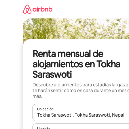
Omite
el
contenido
Renta mensual de
alojamientos en Tokha
Saraswoti
Descubre alojamientos para estadías largas 
te harán sentir como en casa durante un mes 
más.
Ubicación
Cuando los resultados estén disponibles, navega co
Llegada