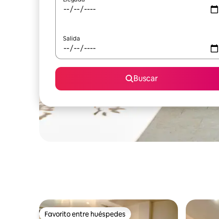
Salida
Buscar
Favorito entre huéspedes
Favorito entre huéspedes