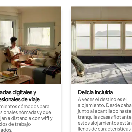
das digitales y
Delicia incluida
sionales de viaje
A veces el destino es el
alojamiento. Desde caba
amientos cómodos para
junto al acantilado hasta
sionales nómadas y que
tranquilas casas flotante
jan a distancia con wifi y
estos alojamientos están
ios de trabajo
llenos de características
cados.