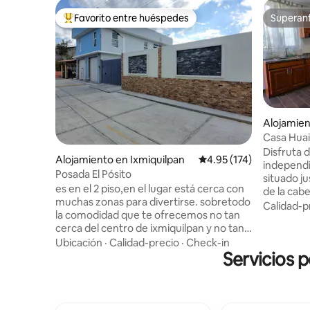
Favorito entre huéspedes
Superanf
Favorito entre huéspedes preferido
Superanf
Alojamien
Casa Huai
Tolanton
Disfruta 
Alojamiento en Ixmiquilpan
Calificación promedio: 
4.95 (174)
independi
Posada El Pósito
situado ju
es en el 2 piso,en el lugar está cerca con
de la cab
muchas zonas para divertirse. sobretodo
del centr
Calidad-p
la comodidad que te ofrecemos no tan
localizan 
cerca del centro de ixmiquilpan y no tan
tianguis l
lejos del mismo, distintas salidas sin
Ubicación
·
Calidad-precio
·
Check-in
cuenta con
necesidad de pasar por el centro a los
Servicios 
Prime vide
distintos lugares turísticos colchones
cocina in
extra para 2 personas más, tenemos 2
costo den
baños completos, cocina equipada para
ubicado a 
cocinar televisión en sala con Streaming
Grutas de