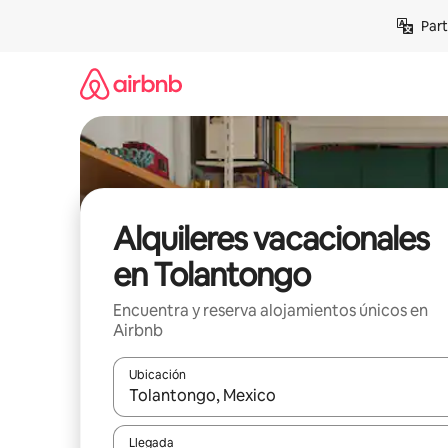
Omite
Part
el
contenido
Alquileres vacacionales
en Tolantongo
Encuentra y reserva alojamientos únicos en
Airbnb
Ubicación
Cuando los resultados estén disponibles, navega co
Llegada