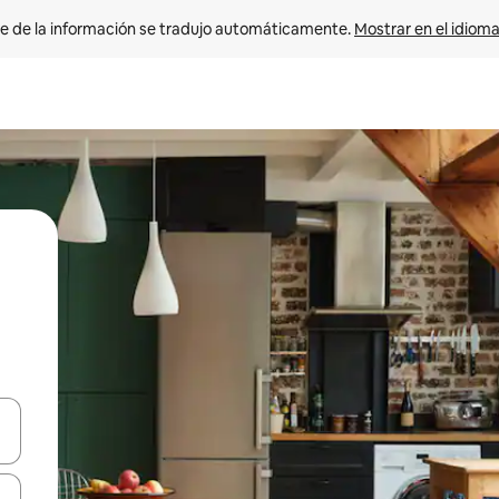
e de la información se tradujo automáticamente. 
Mostrar en el idioma
n las teclas de flecha hacia arriba y hacia abajo o explora con el tact