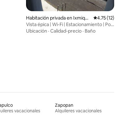
Habitación privada en Ixmiquil
Calificación promedio
4.75 (12)
pan
Vista épica | Wi-Fi | Estacionamiento | Por
Tolantongo
Ubicación
·
Calidad-precio
·
Baño
apulco
Zapopan
uileres vacacionales
Alquileres vacacionales