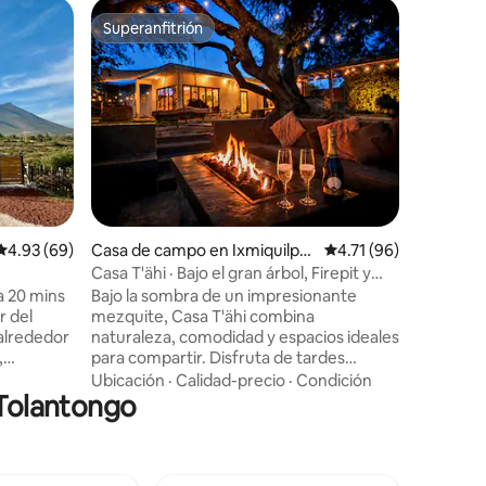
Apartame
Superanfitrión
Favorit
rido
Superanfitrión
Favorit
Amplio d
estacion
Nuestro 
los vecin
Ixmiquilp
servicios
supermer
Familiar
·
farmacia,
principal
quieres e
céntrica, ¡e
Calificación promedio: 4.93 de 5, 69 reseñas
4.93 (69)
Casa de campo en Ixmiquilpa
Calificación promedio:
4.71 (96)
capacidad
n
o seis pe
Casa T'ähi · Bajo el gran árbol, Firepit y
Consulta 
pérgola
a 20 mins
Bajo la sombra de un impresionante
informac
r del
mezquite, Casa T'ähi combina
alrededor
naturaleza, comodidad y espacios ideales
,
para compartir. Disfruta de tardes
llantes o
alrededor del firepit, comidas bajo la
Ubicación
·
Calidad-precio
·
Condición
 Tolantongo
gníficas
pérgola y la tranquilidad de un amplio
jardín. La casa cuenta con cocina
n y
equipada, coffee bar, comedor, sala y dos
realizando
cómodas habitaciones con colchones
raleza, a
memory foam. Su diseño ecléctico, con