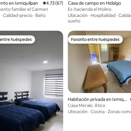
nto en Ixmiquilpan
Calificación promedio: 4.73 de 5, 67 reseñas
4.73 (67)
Casa de campo en Hidalgo
nto familiar el Carmen
Ex-hacienda el Molino
·
Calidad-precio
·
Baño
Ubicación
·
Hospitalidad
·
Calida
sueño
 entre huéspedes
Favorito entre huéspedes
 entre huéspedes
Favorito entre huéspedes
4.86 de 5, 136 reseñas
Habitación privada en Ixmiqui
lpan
Casa Meraki. Ático
Ubicación
·
Cocina
·
Zonas com