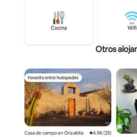
cuarto de lavado, estacionamiento
Tolantong
compartido, el espacio de jardín es
compartido también con el gimnasio
Cocina
Wifi
Otros aloja
Favorito entre huéspedes
Favorito entre huéspedes
Casa de campo en Orizabita
Calificación promedio:
4.96 (25)