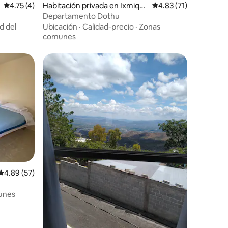
Calificación promedio: 4.75 de 5, 4 reseñas
4.75 (4)
Habitación privada en Ixmiquil
Calificación promedio:
4.83 (71)
pan
Departamento Dothu
d del
Ubicación
·
Calidad-precio
·
Zonas
comunes
Calificación promedio: 4.89 de 5, 57 reseñas
4.89 (57)
unes