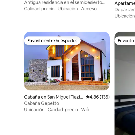
Antigua residencia en el semidesierto
Apartame
DONGÜ 1803
Calidad-precio
·
Ubicación
·
Acceso
Departame
Ubicación
Favorito entre huéspedes
Favorito
Favorito entre huéspedes
Favorito
Cabaña en San Miguel Tlazin
Calificación promedio: 
4.86 (136)
tla
Cabaña Gepetto
Ubicación
·
Calidad-precio
·
Wifi