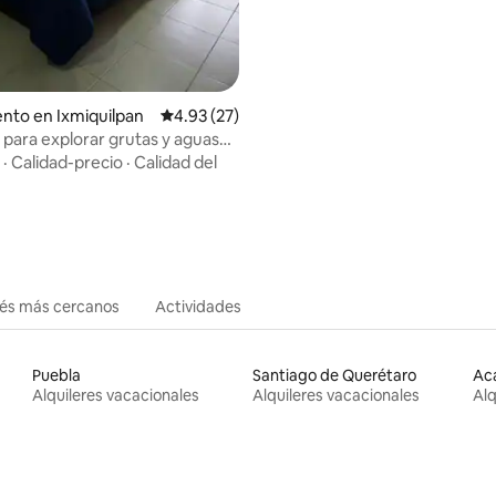
nto en Ixmiquilpan
Calificación promedio: 4.93 de 5, 27 reseñas
4.93 (27)
l para explorar grutas y aguas
·
Calidad-precio
·
Calidad del
erés más cercanos
Actividades
Puebla
Santiago de Querétaro
Ac
Alquileres vacacionales
Alquileres vacacionales
Alq