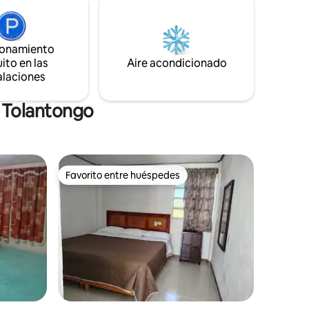
peramos
materiales naturales, crea un ambiente
cio tan
cálido y acogedor, ideal para
desconectarte de la rutina sin renunciar
ionamiento
a la comodidad.
ito en las
Aire acondicionado
alaciones
n Tolantongo
Favorito entre huéspedes
Favorito entre huéspedes