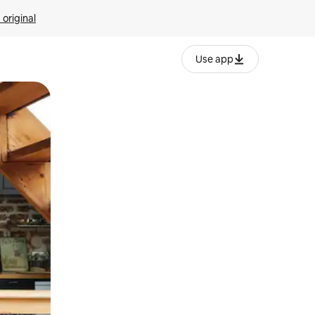
 original
Use app
o o desliza el dedo.