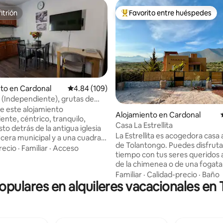
itrión
Favorito entre huéspedes
itrión
Favorito entre huéspedes prefe
to en Cardonal
Calificación promedio: 4.84 de 5, 109 reseñas
4.84 (109)
 (Independiente), grutas de
go
de este alojamiento
4.95 de 5, 174 reseñas
Alojamiento en Cardonal
ente, céntrico, tranquilo,
Casa La Estrellita
sto detrás de la antigua iglesia
La Estrellita es acogedora casa 
ecera municipal y a una cuadra
de Tolantongo. Puedes disfruta
o de Cardonal, donde se
recio
·
Familiar
·
Acceso
tiempo con tus seres queridos 
cajeros, taxis, comercios y un
de la chimenea o de una fogata
os fines de semana. El espacio
observando las estrellas más bri
Familiar
·
Calidad-precio
·
Baño
 internet, smart TV, Netflix,
populares en alquileres vacacionales en
disfrutando de las vistas tan ma
o, agua caliente las 24 horas,
de los cerros del Mezquital. La Estrellita
tegral y estacionamiento sin
es un proyecto de remodelació
tro del alojamiento. Esta
adaptación que hemos estado 
tan solo 25 minutos de las
con todo nuestro amor a la natu
 Tolantongo y la Gloria