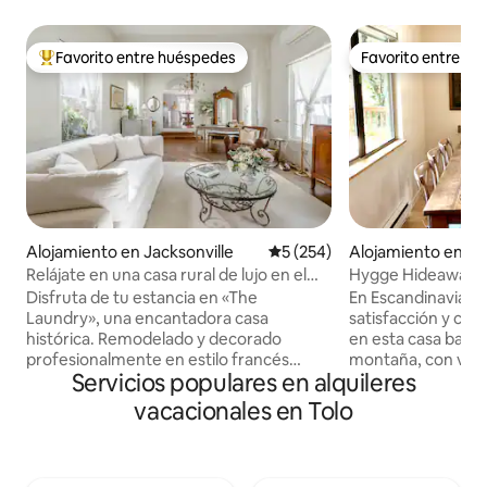
Favorito entre huéspedes
Favorito entre h
Favorito entre huéspedes preferido
Favorito entre h
Alojamiento en Jacksonville
Calificación promedio: 5 de 5
5 (254)
Alojamiento en Gol
Relájate en una casa rural de lujo en el
Hygge Hideaway. U
centro histórico de Jacksonville
descanso y la ave
Disfruta de tu estancia en «The
En Escandinavia, 
Laundry», una encantadora casa
satisfacción y c
histórica. Remodelado y decorado
en esta casa bañada
profesionalmente en estilo francés
montaña, con vist
Servicios populares en alquileres
rústico chic con sábanas de lujo Frette
madroños y al valle
italianas, toallas turcas, albornoces,
terraza, tomar vin
vacacionales en Tolo
zapatillas, paisajismo encantador con
disfrutar de baños miner
dos fuentes privadas y comida al aire
con energía solar t
libre. ¡Amplio aparcamiento en el lugar
aventuras al aire l
con total privacidad! Dos televisores
incluyen lavanderí