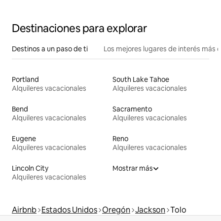
Britt
Destinaciones para explorar
Destinos a un paso de ti
Los mejores lugares de interés más 
Portland
South Lake Tahoe
Alquileres vacacionales
Alquileres vacacionales
Bend
Sacramento
Alquileres vacacionales
Alquileres vacacionales
Eugene
Reno
Alquileres vacacionales
Alquileres vacacionales
Lincoln City
Mostrar más
Alquileres vacacionales
Airbnb
Estados Unidos
Oregón
Jackson
Tolo