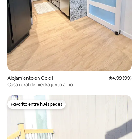
Alojamiento en Gold Hill
Calificación p
4.99 (99)
Casa rural de piedra junto al río
Favorito entre huéspedes
Favorito entre huéspedes