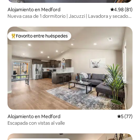
Alojamiento en Medford
Calificación 
4.98 (81)
Nueva casa de 1 dormitorio | Jacuzzi | Lavadora y secadora
| Cocina completa
Favorito entre huéspedes
Favorito entre huéspedes preferido
Alojamiento en Medford
Calificaci
5 (77)
Escapada con vistas al valle