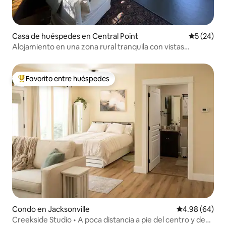
Casa de huéspedes en Central Point
Calificaci
5 (24)
Alojamiento en una zona rural tranquila con vistas
panorámicas
Favorito entre huéspedes
Favorito entre huéspedes preferido
Condo en Jacksonville
Calificación p
4.98 (64)
Creekside Studio • A poca distancia a pie del centro y de