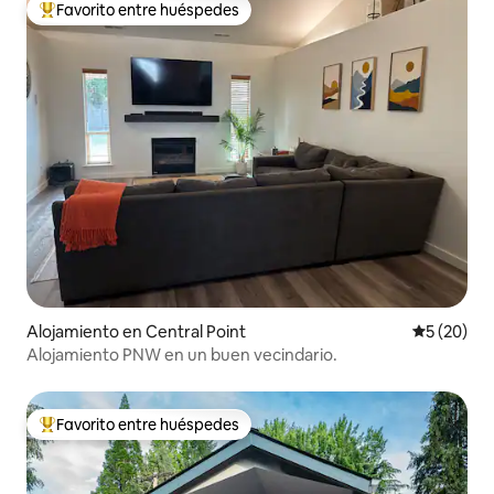
Favorito entre huéspedes
Favorito entre huéspedes preferido
Alojamiento en Central Point
Calificaci
5 (20)
Alojamiento PNW en un buen vecindario.
Favorito entre huéspedes
Favorito entre huéspedes preferido