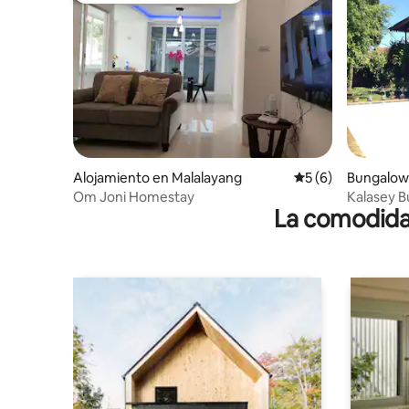
Alojamiento en Malalayang
Calificación prome
5 (6)
Bungalow
Om Joni Homestay
Kalasey 
La comodidad