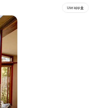
Use app
o o desliza el dedo.