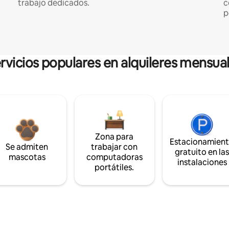
trabajo dedicados.
c
p
rvicios populares en alquileres mensua
Zona para
Estacionamien
Se admiten
trabajar con
gratuito en la
mascotas
computadoras
instalaciones
portátiles.