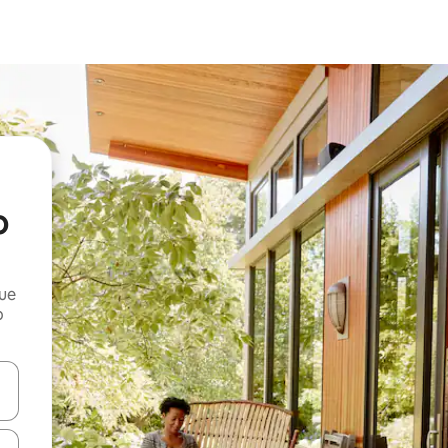
o
que
o
n las teclas de flecha hacia arriba y hacia abajo o explora con el tact