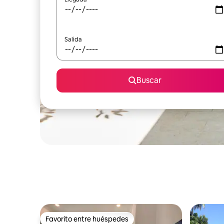
Salida
Buscar
Favorito entre huéspedes
Favorito entre huéspedes