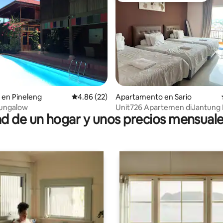
dio: 5 de 5, 6 reseñas
 en Pineleng
Calificación promedio: 4.86 de 5, 22 reseñas
4.86 (22)
Apartamento en Sario
Bungalow
Unit726 Apartemen diJantung
 de un hogar y unos precios mensuale
Manado. Strategis.