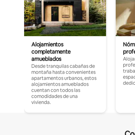
Alojamientos
Nóma
completamente
profe
amueblados
Aloj
profe
Desde tranquilas cabañas de
traba
montaña hasta convenientes
espac
apartamentos urbanos, estos
dedi
alojamientos amueblados
cuentan con todos las
comodidades de una
vivienda.
Co