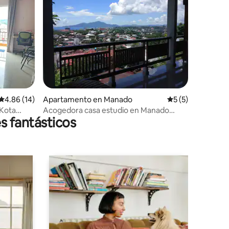
Calificación promedio: 4.86 de 5, 14 reseñas
4.86 (14)
Apartamento en Manado
Calificación prom
5 (5)
 Kota
Acogedora casa estudio en Manado
s fantásticos
Central con bonita vista