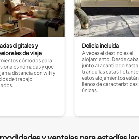
das digitales y
Delicia incluida
sionales de viaje
A veces el destino es el
alojamiento. Desde caba
amientos cómodos para
junto al acantilado hasta
sionales nómadas y que
tranquilas casas flotante
jan a distancia con wifi y
estos alojamientos están
ios de trabajo
llenos de características
cados.
únicas.
modidades y ventajas para estadías lar