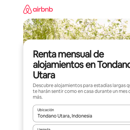
Omite
el
contenido
Renta mensual de
alojamientos en Tondan
Utara
Descubre alojamientos para estadías largas 
te harán sentir como en casa durante un mes 
más.
Ubicación
Cuando los resultados estén disponibles, navega co
Llegada