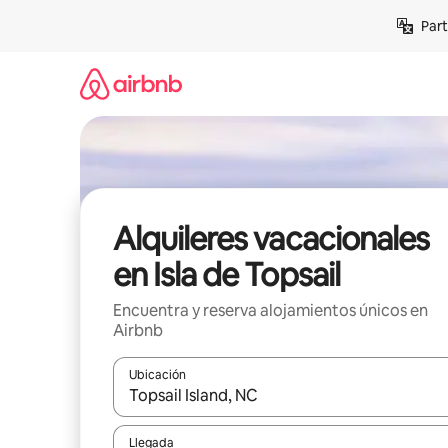
Omite
Part
el
contenido
Alquileres vacacionales
en Isla de Topsail
Encuentra y reserva alojamientos únicos en
Airbnb
Ubicación
Cuando los resultados estén disponibles, navega co
Llegada