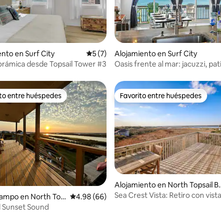
to en Surf City
Calificación promedio: 5 de 5, 7 reseñas
5 (7)
Alojamiento en Surf City
io: 5 de 5, 76 reseñas
orámica desde Topsail Tower #3
Oasis frente al mar: jacuzzi, pat
cercado y vistas
ito entre huéspedes
Favorito entre huéspedes
 entre huéspedes preferido
Favorito entre huéspedes
io: 5 de 5, 38 reseñas
Alojamiento en North Topsail B
ach
Sea Crest Vista: Retiro con vista
campo en North Top
Calificación promedio: 4.98 de 5, 66 reseñas
4.98 (66)
pocos pasos de la playa
l Sunset Sound