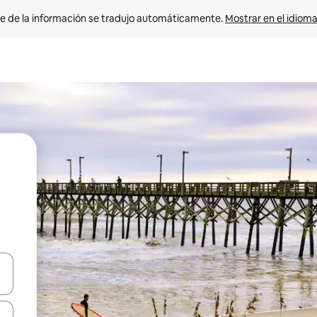
e de la información se tradujo automáticamente. 
Mostrar en el idioma
n las teclas de flecha hacia arriba y hacia abajo o explora con el tact