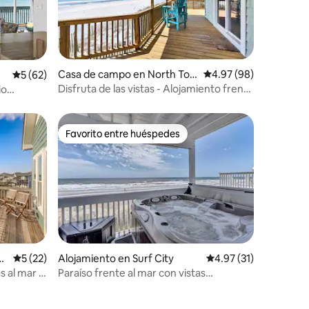
Casa de campo en North Top
Calificación promedio:
4.97 (98)
Calificación promedio: 5 de 5, 62 reseñas
5 (62)
sail Beach
Disfruta de las vistas - Alojamiento frente
io
al mar
Favorito entre huéspedes
Favorito entre huéspedes
e
Calificación promedio: 5 de 5, 22 reseñas
5 (22)
Alojamiento en Surf City
Calificación promedio:
4.97 (31)
s al mar a
Paraíso frente al mar con vistas
increíbles, ¡jacuzzi!