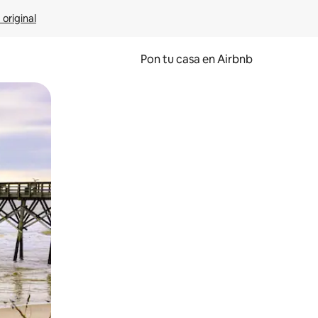
 original
Pon tu casa en Airbnb
o o desliza el dedo.