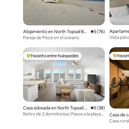
Apartamen
Alojamiento en North Topsail Be
Calificación promed
5 (76)
ach
Vista pan
Pareja de Piscis en el océano
Favorito entre huéspedes
Favor
Favorito entre huéspedes preferido
Favorito
Casa adosada en North Topsail B
Calificación promed
5 (38)
each
Retiro de 2 dormitorios/ Pasos a la playa +
Casa de 
Atardecer impresionante
sail Beach
Casa rura