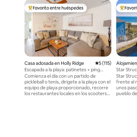
Favorito entre huéspedes
Favor
Favorito entre huéspedes preferido
Favorito
Casa adosada en Holly Ridge
Calificación promedi
5 (115)
Alojamien
l Beach
Escapada a la playa: patinetes + ping
Star Struc
pong + equipo de playa
pocos paso
Comienza el día con un partido de
Star Stru
pickleball o tenis, dirígete a la playa con el
frente al 
equipo de playa proporcionado, recorre
unos pasos de l
los restaurantes locales en los scooters
pueblo de
eléctricos y luego vuelve a casa para las
piscina c
batallas de ping pong en el garaje de
kayak y canchas
juegos. A solo 2 millas de las playas de
segundo p
Surf City y cerca de cafeterías, parques,
tamaño ki
minigolf y lugares favoritos de la zona,
Habitació
esta acogedora casa adosada en el piso
piso: cama tam
superior está diseñada para viajes a la
invitados