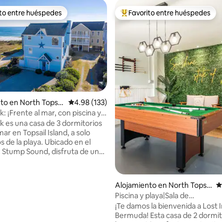
ito entre huéspedes
Favorito entre huéspedes
 entre huéspedes preferido
Favorito entre huéspedes prefe
o: 5 de 5, 115 reseñas
to en North Topsai
Calificación promedio: 4.98 de 5, 133 reseñas
4.98 (133)
k: ¡Frente al mar, con piscina y a
s de la playa!
ck es una casa de 3 dormitorios
mar en Topsail Island, a solo
a playa. Ubicado en el
 Stump Sound, disfruta de una
omunitaria, lanzamiento de
 de tenis. Primaria en el
iso: baño privado con cama
Alojamiento en North Topsai
C
ng, ducha grande y bañera
l Beach
Piscina y playa|Sala de
n de invitados en el segundo
juegos|Vistas|Gimnasio
¡Te damos la bienvenida a Lost 
año king Habitación de
Bermuda! Esta casa de 2 dormit
 en el segundo piso: cama