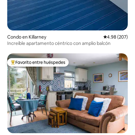
Condo en Killarney
Calificación pr
4.98 (207)
Increíble apartamento céntrico con amplio balcón
Favorito entre huéspedes
Favorito entre huéspedes preferido