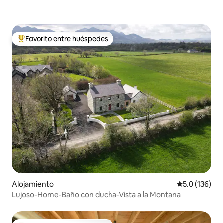
Favorito entre huéspedes
Favorito entre huéspedes preferido
Alojamiento
Calificación 
5.0 (136)
Lujoso-Home-Baño con ducha-Vista a la Montana