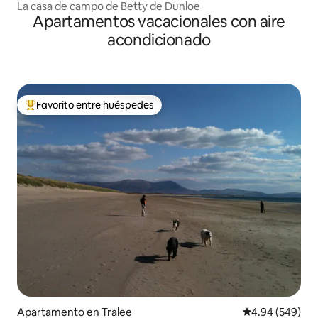
La casa de campo de Betty de Dunloe
Apartamentos vacacionales con aire
acondicionado
Favorito entre huéspedes
Favorito entre huéspedes preferido
Apartamento en Tralee
Calificación pr
4.94 (549)