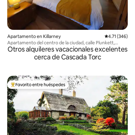
Apartamento en Killarney
Calificación p
4.71 (346)
Apartamento del centro de la ciudad, calle Plunkett,
Otros alquileres vacacionales excelentes
Killarney
cerca de Cascada Torc
Favorito entre huéspedes
Favorito entre huéspedes preferido