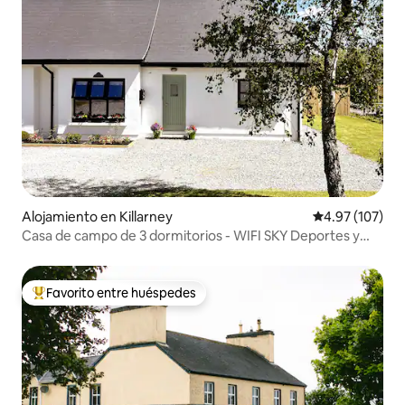
Alojamiento en Killarney
Calificación p
4.97 (107)
Casa de campo de 3 dormitorios - WIFI SKY Deportes y
Películas
Favorito entre huéspedes
Favorito entre huéspedes preferido