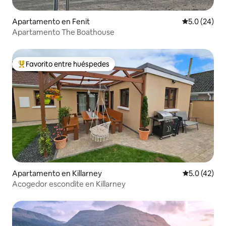
Apartamento en Fenit
Calificación
5.0 (24)
Apartamento The Boathouse
Favorito entre huéspedes
Favorito entre huéspedes preferido
Apartamento en Killarney
Calificación
5.0 (42)
Acogedor escondite en Killarney