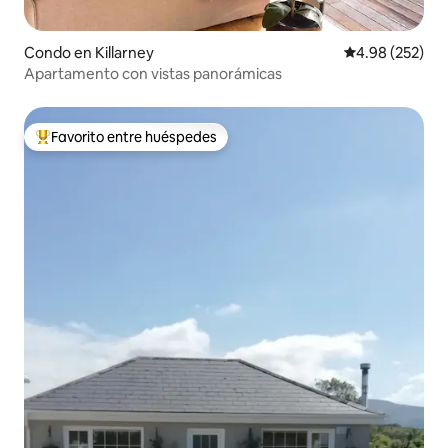
Condo en Killarney
Calificación pr
4.98 (252)
Apartamento con vistas panorámicas
Favorito entre huéspedes
Favorito entre huéspedes preferido