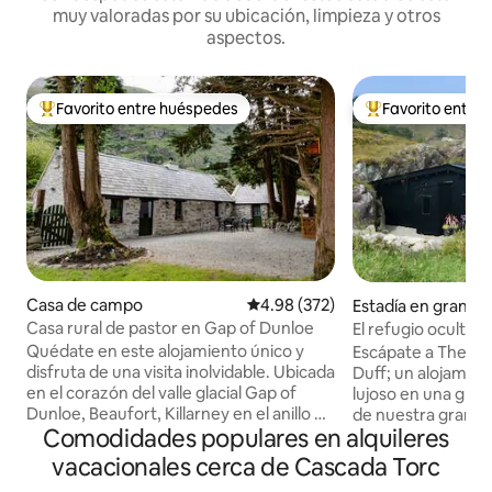
muy valoradas por su ubicación, limpieza y otros
aspectos.
Favorito entre huéspedes
Favorito entre
Favorito entre huéspedes preferido
Favorito entre hu
Casa de campo
Calificación promedio: 4.98 de 5
4.98 (372)
Estadía en granja 
Casa rural de pastor en Gap of Dunloe
El refugio oculto e
romántico
Quédate en este alojamiento único y
Escápate a The H
disfruta de una visita inolvidable. Ubicada
Duff; un alojamien
en el corazón del valle glacial Gap of
lujoso en una granj
Dunloe, Beaufort, Killarney en el anillo de
de nuestra granja 
Comodidades populares en alquileres
Kerry, pasa un tiempo tranquilo en
de West Cork, a s
nuestra casa de campo de 1800
Bantry y Glengarri
vacacionales cerca de Cascada Torc
restaurada con cariño. El alojamiento
boutique, eco retr