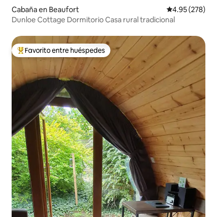
Cabaña en Beaufort
Calificación pr
4.95 (278)
Dunloe Cottage Dormitorio Casa rural tradicional
Favorito entre huéspedes
Favorito entre huéspedes preferido