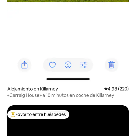
Alojamiento en Killarney
Calificación pr
4.98 (220)
«Carraig House» a 10 minutos en coche de Killarney
Favorito entre huéspedes
Favorito entre huéspedes preferido