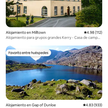
Alojamiento en Milltown
Calificación p
4.98 (112)
Alojamiento para grupos grandes Kerry - Casa de campo
georgiana
Favorito entre huéspedes
Favorito entre huéspedes
Alojamiento en Gap of Dunloe
Calificación pr
4.83 (933)