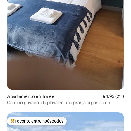
Apartamento en Tralee
Calificación p
4.93 (211)
Camino privado a la playa en una granja orgánica en
Mountain Bay
Favorito entre huéspedes
Favorito entre huéspedes preferido