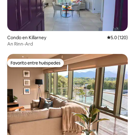
Condo en Killarney
Calificación 
5.0 (120)
An Rinn-Ard
Favorito entre huéspedes
Favorito entre huéspedes