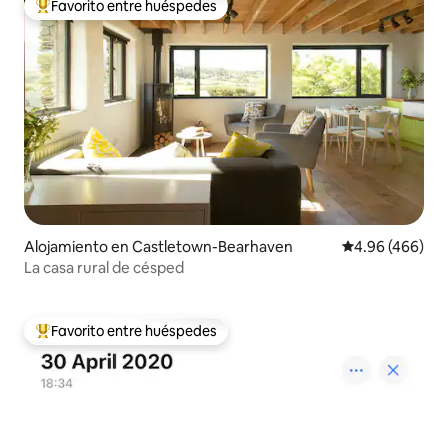
Favorito entre huéspedes
Favorito entre huéspedes preferido
Alojamiento en Castletown-Bearhaven
Calificación pr
4.96 (466)
La casa rural de césped
Favorito entre huéspedes
Favorito entre huéspedes preferido