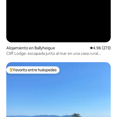
Alojamiento en Ballyheigue
Calificación pr
4.96 (273)
Cliff Lodge: escapada junto al mar en una casa rural
moderna
Favorito entre huéspedes
Favorito entre huéspedes preferido