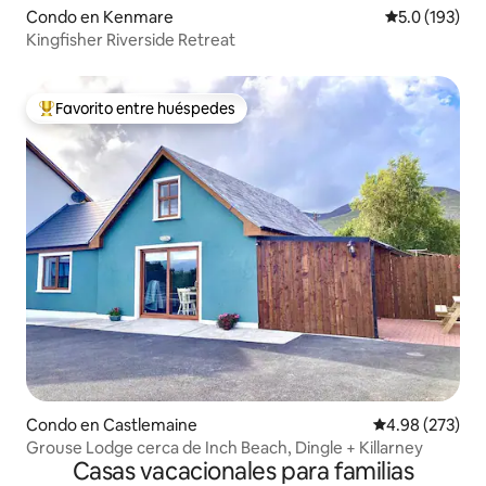
Condo en Kenmare
Calificación 
5.0 (193)
Kingfisher Riverside Retreat
Favorito entre huéspedes
Favorito entre huéspedes preferido
Condo en Castlemaine
Calificación pr
4.98 (273)
Grouse Lodge cerca de Inch Beach, Dingle + Killarney
Casas vacacionales para familias