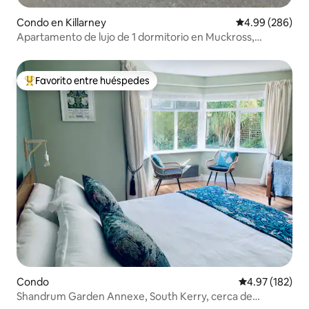
Condo en Killarney
Calificación pr
4.99 (286)
Apartamento de lujo de 1 dormitorio en Muckross,
Killarney.
Favorito entre huéspedes
Favorito entre huéspedes preferido
Condo
Calificación p
4.97 (182)
Shandrum Garden Annexe, South Kerry, cerca de