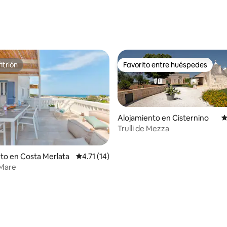
 4.86 de 5, 14 reseñas
itrión
Favorito entre huéspedes
itrión
Favorito entre huéspedes
Alojamiento en Cisternino
C
Trulli de Mezza
to en Costa Merlata
Calificación promedio: 4.71 de 5, 14 reseñas
4.71 (14)
 Mare