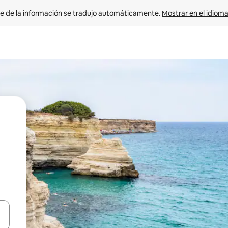
e de la información se tradujo automáticamente. 
Mostrar en el idioma
n las teclas de flecha hacia arriba y hacia abajo o explora con el tact