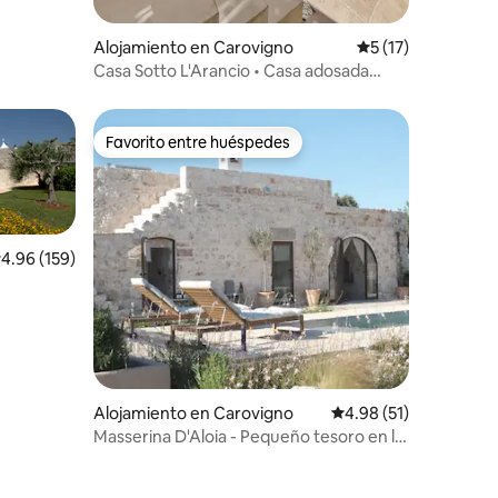
Alojamiento en Carovigno
Calificación prome
5 (17)
Casa Sotto L'Arancio • Casa adosada
rústica y piscina
Favorito entre huéspedes
Favorito entre huéspedes
alificación promedio: 4.96 de 5, 159 reseñas
4.96 (159)
Alojamiento en Carovigno
Calificación promedio:
4.98 (51)
Masserina D'Aloia - Pequeño tesoro en la
naturaleza