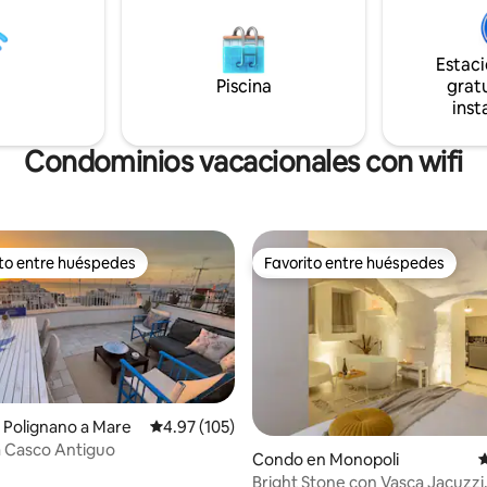
Estac
Piscina
gratu
inst
Condominios vacacionales con wifi
ito entre huéspedes
Favorito entre huéspedes
 entre huéspedes preferido
Favorito entre huéspedes
 Polignano a Mare
Calificación promedio: 4.97 de 5, 105 reseñas
4.97 (105)
ta Casco Antiguo
4.89 de 5, 176 reseñas
Condo en Monopoli
C
Bright Stone con Vasca Jacuzzi