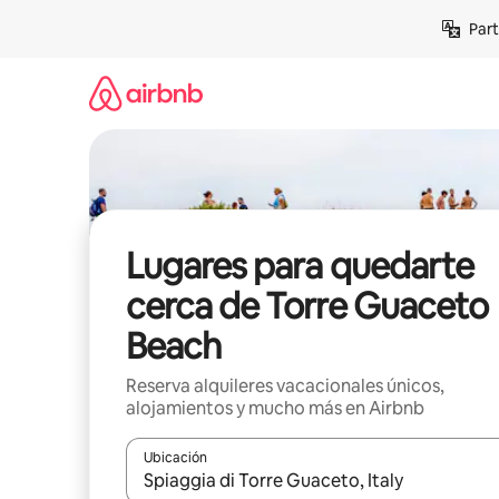
Omite
Part
el
contenido
Lugares para quedarte
cerca de Torre Guaceto
Beach
Reserva alquileres vacacionales únicos,
alojamientos y mucho más en Airbnb
Ubicación
Cuando los resultados estén disponibles, navega co