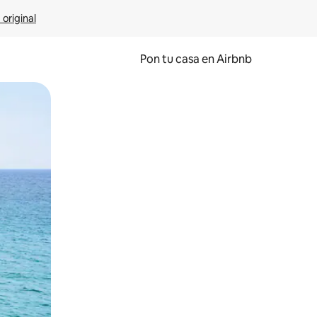
 original
Pon tu casa en Airbnb
o o desliza el dedo.