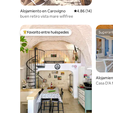
Alojamiento en Carovigno
Calificación promedio:
4.86 (14)
buen retiro vista mare wififree
Favorito entre huéspedes
Superanf
Favorito entre huéspedes preferido
Superanf
Alojamien
Casa D'A