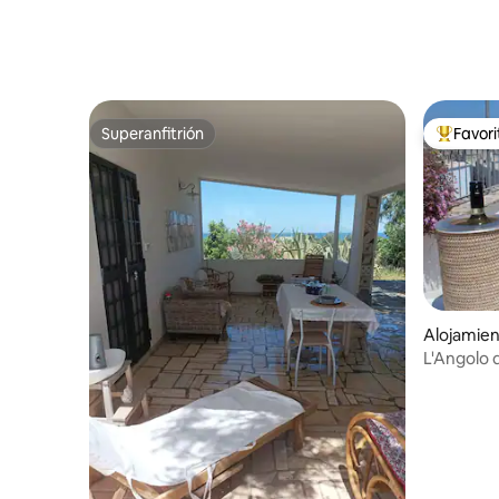
Superanfitrión
Favor
Superanfitrión
Favorito
Alojamien
L'Angolo d