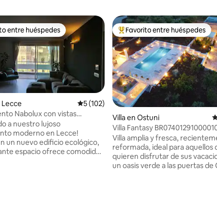
ito entre huéspedes
Favorito entre huéspedes
 entre huéspedes preferido
Favorito entre huéspedes prefe
 Lecce
Calificación promedio: 5 de 5, 102 reseñas
5 (102)
to Nabolux con vistas
Villa en Ostuni
C
cas en Lecce
do a nuestro lujoso
Villa Fantasy BR0740129100001
nto moderno en Lecce!
Villa amplia y fresca, reciente
n un nuevo edificio ecológico,
reformada, ideal para aquellos
ante espacio ofrece comodidad
quieren disfrutar de sus vacac
a. Disfrute de una gran sala de
un oasis verde a las puertas de
a cocina totalmente equipada,
y Ostuni. La villa dispone de 6
torios bellamente amueblados
habitaciones: 3 dormitorios, 2 
os modernos. El amplio balcón
salón-cocina. En el exterior enc
as vistas impresionantes. Hay
piscina de agua salada con hid
miento privado disponible en el
cenador, duchas exteriores, ba
n minuto a pie del centro