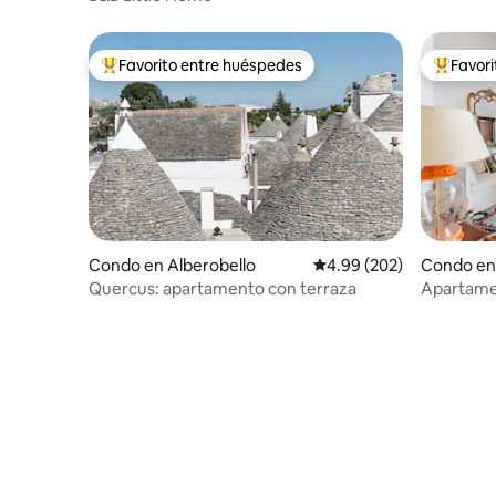
Favorito entre huéspedes
Favor
Favorito entre huéspedes preferido
Favorito
Condo en Alberobello
Calificación promedio: 
4.99 (202)
Condo en
Quercus: apartamento con terraza
Apartamen