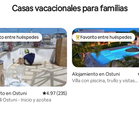
Casas vacacionales para familias
ito entre huéspedes
Favorito entre huéspedes
 entre huéspedes preferido
Favorito entre huéspedes prefe
Alojamiento en Ostuni
Villa con piscina, trullo y vistas
panorámicas | Ostuni
to en Ostuni
Calificación promedio: 4.97 de 5, 235 reseñas
4.97 (235)
i Ostuni - Inicio y azotea