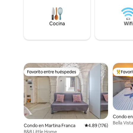
Cocina
Wifi
Favorito entre huéspedes
Favor
Favorito entre huéspedes
Favorito
Condo en
Bella Vis
Condo en Martina Franca
Calificación promedio: 
4.89 (176)
B&B Little Home