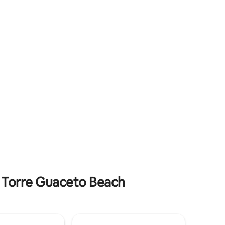
ibre y
acondicionado en el dormitorio y la sala
égicamente
de estar, Smart TV Samsung HD, TV Full
nino,
HD en la habitación, cafetera, Wi-Fi
lo y las
gratuito Ubicado en una zona
opoli.
conveniente, a pocos metros de la Piazza
della Libertà y de todas las principales
atracciones de la ciudad.
e Torre Guaceto Beach