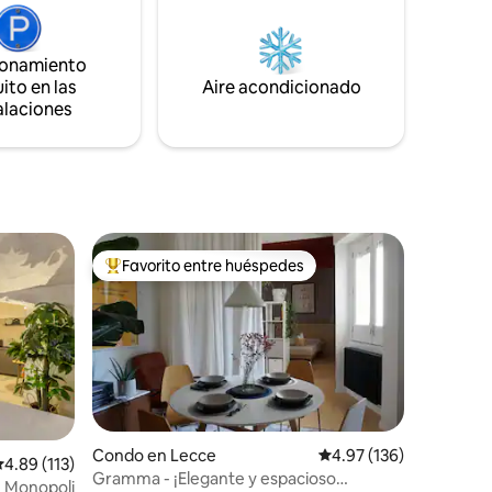
ionamiento
ito en las
Aire acondicionado
alaciones
Favorito entre huéspedes
Favorito entre huéspedes preferido
Condo en Lecce
Calificación promedio: 
4.97 (136)
alificación promedio: 4.89 de 5, 113 reseñas
4.89 (113)
Gramma - ¡Elegante y espacioso
, Monopoli