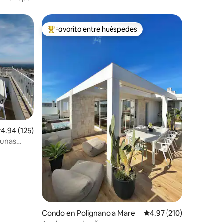
apartamento en Lecce!
Favorito entre huéspedes
rido
Favorito entre huéspedes preferido
alificación promedio: 4.94 de 5, 125 reseñas
4.94 (125)
 unas
Condo en Polignano a Mare
Calificación promedio: 
4.97 (210)