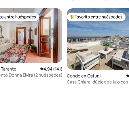
ito entre huéspedes
Favorito entre huéspedes
 entre huéspedes preferido
Favorito entre huéspedes prefe
4.99 de 5, 202 reseñas
 Taranto
Calificación promedio: 4.94 de 5, 141 reseñas
4.94 (141)
to Donna Elvira (2 huéspedes)
Condo en Ostuni
C
Casa Chiara, dúplex de lujo con
vistas impresionantes