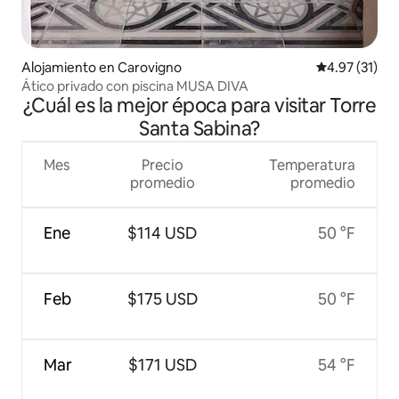
Alojamiento en Carovigno
Calificación 
4.97 (31)
Ático privado con piscina MUSA DIVA
¿Cuál es la mejor época para visitar Torre
Santa Sabina?
Mes
Precio
Temperatura
promedio
promedio
Ene
$114 USD
50 °F
Feb
$175 USD
50 °F
Mar
$171 USD
54 °F