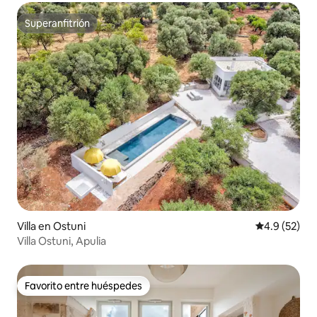
Superanfitrión
Superanfitrión
Villa en Ostuni
Calificación
4.9 (52)
Villa Ostuni, Apulia
Favorito entre huéspedes
Favorito entre huéspedes