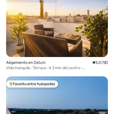
Alojamiento en Ostuni
Calificación
5.0 (18)
Vida tranquila · Terraza · A 3 min del centro ·
Estacionamiento gratuito
Favorito entre huéspedes
Favorito entre huéspedes preferido