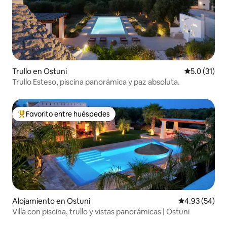
Trullo en Ostuni
Calificación
5.0 (31)
Trullo Esteso, piscina panorámica y paz absoluta.
Favorito entre huéspedes
Favorito entre huéspedes preferido
Alojamiento en Ostuni
Calificación p
4.93 (54)
Villa con piscina, trullo y vistas panorámicas | Ostuni