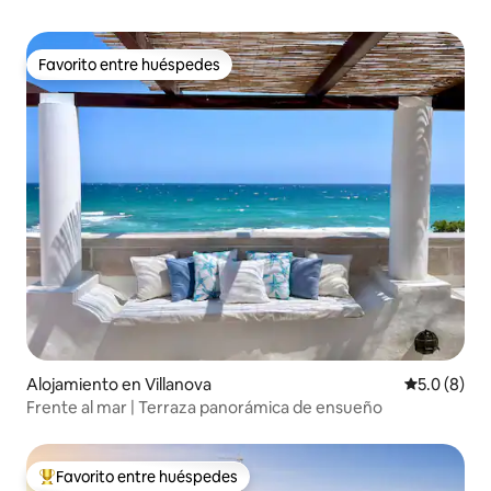
Favorito entre huéspedes
Favorito entre huéspedes
Alojamiento en Villanova
Calificació
5.0 (8)
Frente al mar | Terraza panorámica de ensueño
Favorito entre huéspedes
Favorito entre huéspedes preferido