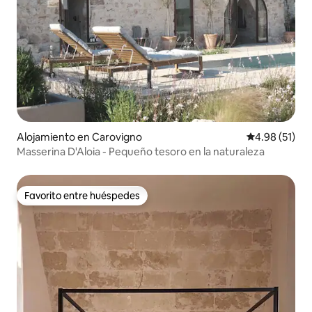
Alojamiento en Carovigno
Calificación 
4.98 (51)
Masserina D'Aloia - Pequeño tesoro en la naturaleza
Favorito entre huéspedes
Favorito entre huéspedes