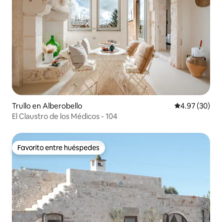
Trullo en Alberobello
Calificación p
4.97 (30)
El Claustro de los Médicos - 104
Favorito entre huéspedes
Favorito entre huéspedes