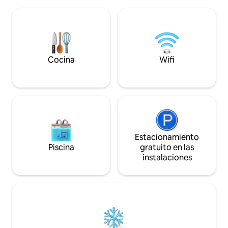
pie) del Zénith de Lille - a 12 km del Gran
Excelente velocida
Estadio Pierre Mauroy en Villeneuve-
teletrabajar.
d'Ascq (15 minutos en coche o 40
minutos en metro) - a 12 km del
aeropuerto de Lille-Lesquin
Aparcamiento subterráneo, bicicletas
V'Lille, autobuses… todo está cerca.
Cocina
Wifi
Estacionamiento
Piscina
gratuito en las
instalaciones