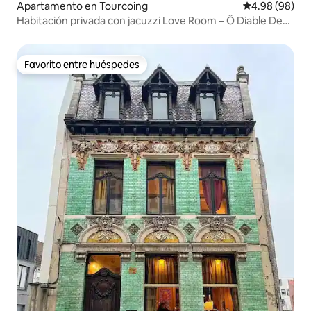
Apartamento en Tourcoing
Calificación p
4.98 (98)
Habitación privada con jacuzzi Love Room – Ô Diable Des
Plaisirs
Favorito entre huéspedes
Favorito entre huéspedes