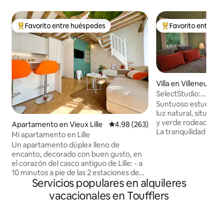
Favorito entre huéspedes
Favorito entre
Favorito entre huéspedes preferido
Favorito entre hu
Villa en Villeneuv
SelectStudio:
terraza/estaciona
Suntuoso estudio 
luz natural, situad
y verde rodeado de
Apartamento en Vieux Lille
Calificación promedio: 4.98 de 5
4.98 (263)
La tranquilidad de
Mi apartamento en Lille
única en la región
Un apartamento dúplex lleno de
extenso parque na
encanto, decorado con buen gusto, en
de golf a un lado y
el corazón del casco antiguo de Lille: - a
Cama tamaño quee
10 minutos a pie de las 2 estaciones de
calidad, cómodo s
Servicios populares en alquileres
tren Lille Flandres y Lille Europe - a 10
baño luminoso, in
minutos a pie del metro Rihour o del
vacacionales en Toufflers
de 12 m² en plena 
metro Lille Flandre - a 5 minutos a pie de
Apartamento inde
la Grand-Place - a 1,5 km (20 minutos a
independiente, ap