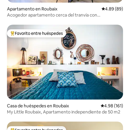
Apartamento en Roubaix
Calificación p
4.89 (89)
Acogedor apartamento cerca del tranvía con
aparcamiento privado
Favorito entre huéspedes
Favorito entre huéspedes preferido
Casa de huéspedes en Roubaix
Calificación p
4.98 (161)
My Little Roubaix, Apartamento independiente de 50 m2