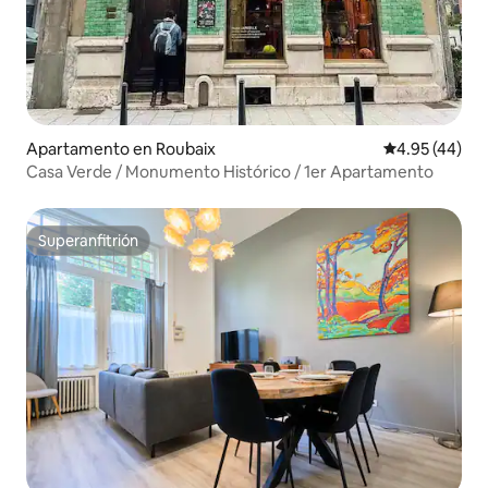
Apartamento en Roubaix
Calificación 
4.95 (44)
Casa Verde / Monumento Histórico / 1er Apartamento
Superanfitrión
Superanfitrión