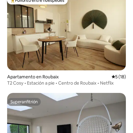
Favorito entre huéspedes
Favorito entre huéspedes preferido
Apartamento en Roubaix
Calificaci
5 (18)
T2 Cosy • Estación a pie • Centro de Roubaix • Netflix
Superanfitrión
Superanfitrión