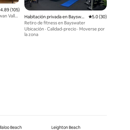
alificación promedio: 4.89 de 5, 105 reseñas
4.89 (105)
wan Valley
Habitación privada en Bayswat
Calificación promedio
5.0 (30)
er
Retiro de fitness en Bayswater
Ubicación
·
Calidad-precio
·
Moverse por
la zona
laloo Beach
Leighton Beach