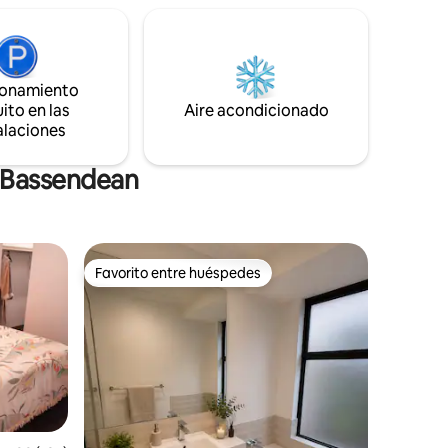
aptos para mascotas y vistas al cielo al
l centro
atardecer. Cerca del hipódromo de
e Swan
Ascot, el estadio Optus, playas y colinas,
te.
¡tu refugio perfecto en Perth te espera!
por Aus
ta.
ionamiento
ito en las
Aire acondicionado
alaciones
n Bassendean
Favorito entre huéspedes
Favorito entre huéspedes