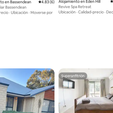
 4.67 de 5, 45 reseñas
Alojamiento en Eden Hill
C
nto en Bassendean
Calificación promedio: 4.83 de 5, 6 reseñas
4.83 (6)
Revive Spa Retreat
liar Bassendean
Ubicación
·
Calidad-precio
·
Dec
recio
·
Ubicación
·
Moverse por
Superanfitrión
Superanfitrión