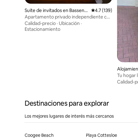
Suite de invitados en Bassend
Calificación promedio:
4.7 (139)
ean
Apartamento privado independiente con
baño principal.
Calidad-precio
·
Ubicación
·
Estacionamiento
Alojamien
Tu hogar 
Calidad-p
Destinaciones para explorar
Los mejores lugares de interés más cercanos
Coogee Beach
Playa Cottesloe