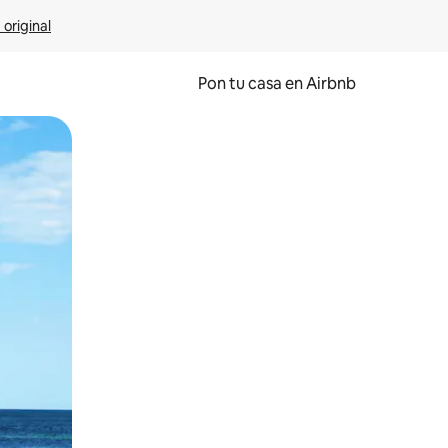
 original
Pon tu casa en Airbnb
o o desliza el dedo.