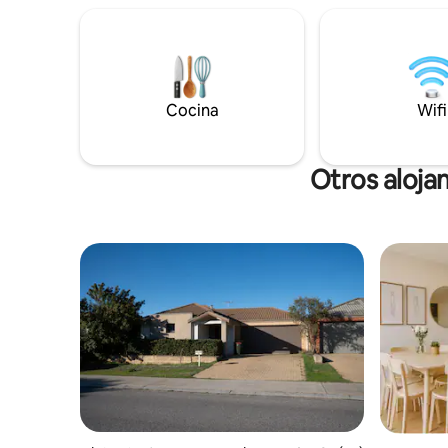
para una 
Bassendean, el centro comercial con
ubicada en
tienda de comestibles, la estación de
al distrit
tren y el río Swan. A 10 minutos en coche
a Swan Valley. Estacionam
del aeropuerto. En una calle tranquila y
gratuitos
tranquila donde puedes estacionar
fácilmente justo en la puerta. Reg #
Cocina
Wifi
STRA6054CQ773Q
Otros aloja