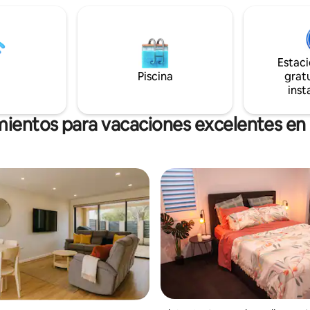
familia pequeña, ya que está
10 minutos del aeropuerto y de
 el centro y ofrece fácil acceso
de negocios de Perth, cerca d
o central de negocios de Perth o
Valley, tiendas, cafés y transpor
iento y wifi
Gestionado profesionalmente 
. Reserve ahora.
Vision para una estancia perfec
Estac
Piscina
gratu
inst
mientos para vacaciones excelentes e