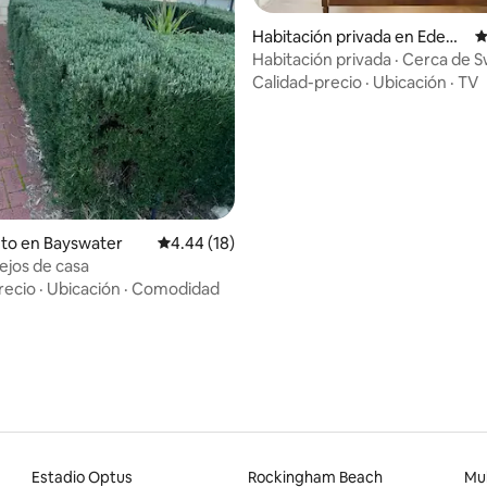
 4.7 de 5, 139 reseñas
Habitación privada en Eden
C
Hill
Habitación privada · Cerca de S
y del aeropuerto
Calidad-precio
·
Ubicación
·
TV
to en Bayswater
Calificación promedio: 4.44 de 5, 18 reseñas
4.44 (18)
lejos de casa
recio
·
Ubicación
·
Comodidad
Estadio Optus
Rockingham Beach
Mul