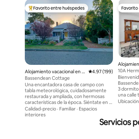
Favorito entre huéspedes
Favorito
Favorito entre huéspedes preferido
Favorito
Alojamie
10A Hermo
Alojamiento vacacional en B
Calificación promedio: 
4.97 (199)
Bassende
Bienvenid
assendean
Bassendean Cottage
Bassendea
Una encantadora casa de campo con
3 dormito
tabla meteorológica, cuidadosamente
una calle 
restaurada y ampliada, con hermosas
grande co
Ubicación
características de la época. Siéntate en la
principal,
terraza y disfruta del jardín y los pájaros. 1
Calidad-precio
·
Familiar
·
Espacios
camas que
cama tamaño queen, 4 camas
interiores
estar y ta
individuales y un portacot. La cocina, los
Servicios 
Televisión
baños y la lavandería son nuevos con
Cocina gr
todo lo necesario. Se puede caminar
para cocin
hasta las cafeterías y restaurantes