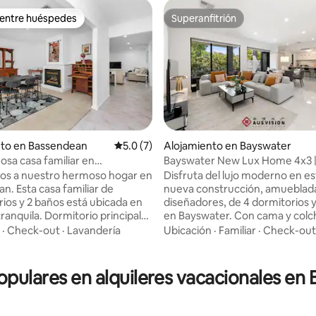
 entre huéspedes
Superanfitrión
 entre huéspedes
Superanfitrión
nto en Bassendean
Calificación promedio: 5.0 de 5, 7 reseñas
5.0 (7)
Alojamiento en Bayswater
sa casa familiar en
Bayswater New Lux Home 4x3 |
4.97 de 5, 199 reseñas
an
minutos CBD, Aeropuerto
os a nuestro hermoso hogar en
Disfruta del lujo moderno en es
n. Esta casa familiar de
nueva construcción, amueblad
rios y 2 baños está ubicada en
diseñadores, de 4 dormitorios 
tranquila. Dormitorio principal
en Bayswater. Con cama y colc
n baño en suite. Dormitorio
alta calidad, cocina de chef to
·
Check-out
·
Lavandería
Ubicación
·
Familiar
·
Check-out
 cama king; otros 2 dormitorios,
equipada, aire acondicionado p
en. 2 comedores, 1 sala de
conductos, lavadora y secadora
mbién un área al aire libre.
doble con cerradura y una ampli
populares en alquileres vacacionales en
 inteligente y wifi gratuito.
estar de diseño abierto, perfec
ande con utensilios básicos
familias, estancias de trabajo o
ar. Esta vivienda es perfecta
reubicación. Camina hasta el rí