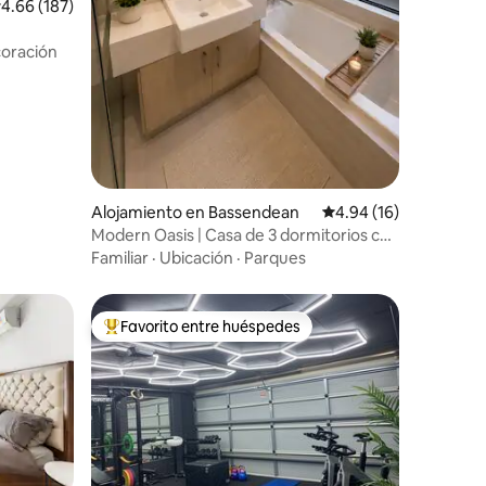
alificación promedio: 4.66 de 5, 187 reseñas
4.66 (187)
oración
Alojamiento en Bassendean
Calificación promedio:
4.94 (16)
Modern Oasis | Casa de 3 dormitorios con
garaje doble
Familiar
·
Ubicación
·
Parques
Favorito entre huéspedes
Favorito entre huéspedes preferido