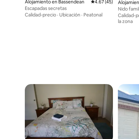
Alojamiento en Bassendean
Calificación promedio:
4.67 (45)
Alojamie
Escapadas secretas
Nido fami
Calidad-precio
·
Ubicación
·
Peatonal
Calidad-p
la zona