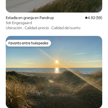
Estadía en granja en Pandrup
Calificación p
4.92 (59)
Sdr.Engesgaard
Ubicación
·
Calidad-precio
·
Calidad del sueño
Favorito entre huéspedes
Favorito entre huéspedes