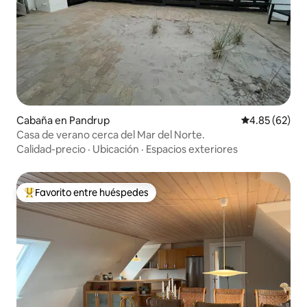
Cabaña en Pandrup
Calificación p
4.85 (62)
Casa de verano cerca del Mar del Norte.
Calidad-precio
·
Ubicación
·
Espacios exteriores
Favorito entre huéspedes
Favorito entre huéspedes preferido