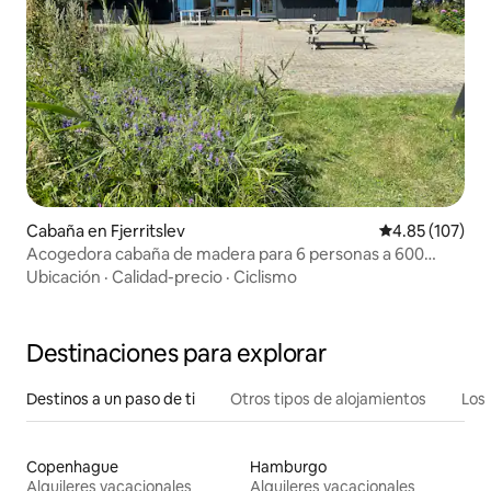
Cabaña en Fjerritslev
Calificación p
4.85 (107)
Acogedora cabaña de madera para 6 personas a 600
metros del mar
Ubicación
·
Calidad-precio
·
Ciclismo
Destinaciones para explorar
Destinos a un paso de ti
Otros tipos de alojamientos
Los 
Copenhague
Hamburgo
Alquileres vacacionales
Alquileres vacacionales