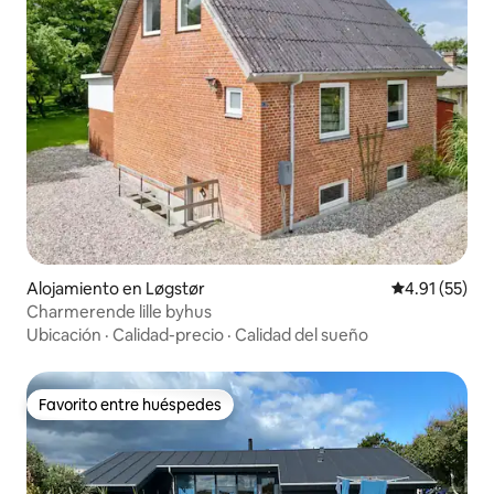
Alojamiento en Løgstør
Calificación 
4.91 (55)
Charmerende lille byhus
Ubicación
·
Calidad-precio
·
Calidad del sueño
Favorito entre huéspedes
Favorito entre huéspedes