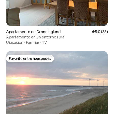
Apartamento en Dronninglund
Calificación
5.0 (38)
Apartamento en un entorno rural
Ubicación
·
Familiar
·
TV
Favorito entre huéspedes
Favorito entre huéspedes