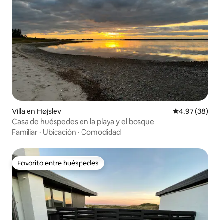
Villa en Højslev
Calificación p
4.97 (38)
Casa de huéspedes en la playa y el bosque
Familiar
·
Ubicación
·
Comodidad
Favorito entre huéspedes
Favorito entre huéspedes