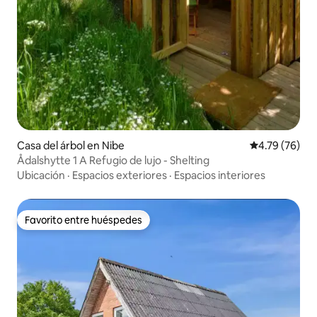
Casa del árbol en Nibe
Calificación 
4.79 (76)
Ådalshytte 1 A Refugio de lujo - Shelting
Ubicación
·
Espacios exteriores
·
Espacios interiores
Favorito entre huéspedes
Favorito entre huéspedes