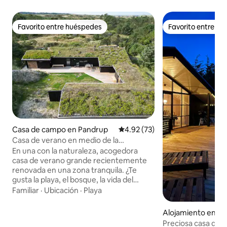
Favorito entre huéspedes
Favorito entre h
Favorito entre huéspedes
Favorito entre h
Casa de campo en Pandrup
Calificación promedio: 4.92 de 
4.92 (73)
Casa de verano en medio de la
naturaleza protegida, cerca del bosque y
En una con la naturaleza, acogedora
la playa
casa de verano grande recientemente
renovada en una zona tranquila. ¿Te
gusta la playa, el bosque, la vida del
centro vacacional, el MTB, el golf, el
Familiar
·
Ubicación
·
Playa
pádel, Fårup Sommerland o
simplemente a un viaje de todo? Aquí
Alojamiento en 
tienes algo para todos los gustos. La casa
t
Preciosa casa de