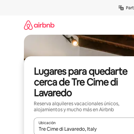
Omite
Part
el
contenido
Lugares para quedarte
cerca de Tre Cime di
Lavaredo
Reserva alquileres vacacionales únicos,
alojamientos y mucho más en Airbnb
Ubicación
Cuando los resultados estén disponibles, navega co