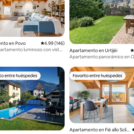
4.91 de 5, 157 reseñas
nto en Povo
Calificación promedio: 4.99 de 5, 146 reseñas
4.99 (146)
artamento luminoso con vistas
Apartamento en Urtijëi
C
cas
Apartamento panorámico en Or
ito entre huéspedes
Favorito entre huéspedes
 entre huéspedes preferido
Favorito entre huéspedes
Apartamento en Fié allo Scilia
C
4.97 de 5, 372 reseñas