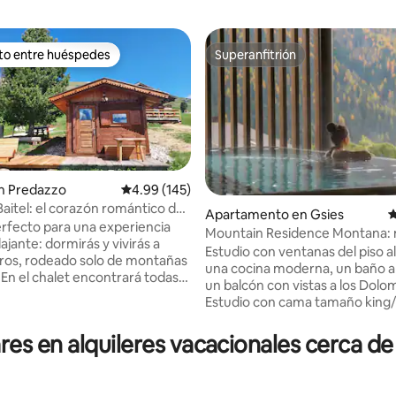
ito entre huéspedes
Superanfitrión
 entre huéspedes preferido
Superanfitrión
n Predazzo
Calificación promedio: 4.99 de 5, 145 reseñas
4.99 (145)
Baitel: el corazón romántico de
Apartamento en Gsies
C
a
perfecto para una experiencia
Mountain Residence Montana: 
o: 5 de 5, 127 reseñas
lajante: dormirás y vivirás a
estudio grande
Estudio con ventanas del piso a
ros, rodeado solo de montañas
una cocina moderna, un baño a
. En el chalet encontrará todas
un balcón con vistas a los Dolom
idades (jacuzzi, sauna, cocina
Estudio con cama tamaño king
televisor LCD) y, desde la
soleado orientado al sur/ venta
odrá disfrutar de la
piso al techo/ sofá cama /TV LE
s en alquileres vacacionales cerca de
ante vista de la cadena del
definición/cocina de marca to
del grupo de los Pale di San
equipada/ baño con ducha a ras
Fabricado en madera de pino
suelo/calefacción por suelo rad
a, está amueblado con esmero