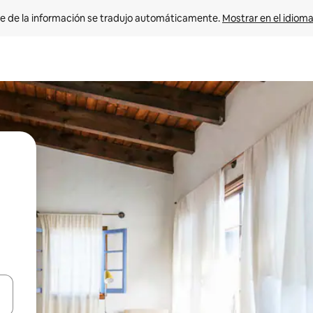
e de la información se tradujo automáticamente. 
Mostrar en el idioma
n las teclas de flecha hacia arriba y hacia abajo o explora con el tact