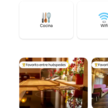
♥️ESTACIÓN DE ESQUÍ ‘CARENESS’ A
en cada d
SOLO 600 M ALOJAMIENTO ♥️MÁGICO
senderismo
EN UN PUEBLO DE MONTAÑA ♥️JARDÍN
disfrute 
+ TERRAZA PANORÁMICA ♥️2
bañera de
HERMOSAS HABITACIONES DOBLES ♥️2
Cocina
Wifi
BAÑOS DE LUJO CON DUCHA
♥️RECARGA LOS VEHÍCULOS
ELÉCTRICOS ♥️WIFI, 2 TV INTELIGENTE
DE 55PULGADAS ♥️¡EL SUEÑO DE TENER
SU PROPIO ESPACIO PRIVADO DE MÁS
DE 280 METROS CUADRADOS!
Favorito entre huéspedes
Favor
Favorito entre huéspedes preferido
Favorito