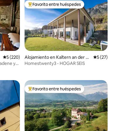
Favorito entre huéspedes
rido
Favorito entre huéspedes preferido
Calificación promedio: 5 de 5, 220 reseñas
5 (220)
Alojamiento en Kaltern an der W
Calificación promed
5 (27)
einstraße
iadene y
Homestwenty3 - HOGAR SEIS
Favorito entre huéspedes
rido
Favorito entre huéspedes preferido