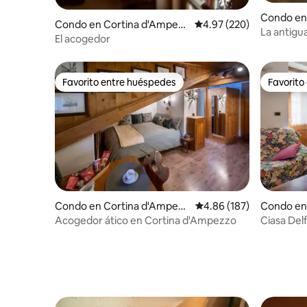
Condo en
Condo en Cortina d'Ampezz
Calificación promedio: 
4.97 (220)
La antigu
o
El acogedor
it022250
Favorito entre huéspedes
Favorito
Favorito entre huéspedes
Favorito
Condo en Cortina d'Ampezz
Calificación promedio: 
4.86 (187)
Condo en
o
Acogedor ático en Cortina d'Ampezzo
Ciasa Delf