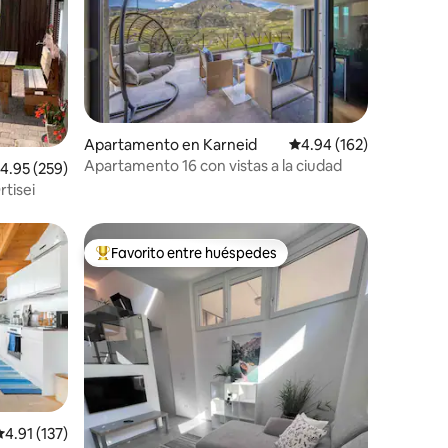
Apartamento en Karneid
Calificación promedio: 
4.94 (162)
Apartamento 16 con vistas a la ciudad
alificación promedio: 4.95 de 5, 259 reseñas
4.95 (259)
tisei
Favorito entre huéspedes
Favorito entre huéspedes preferido
alificación promedio: 4.91 de 5, 137 reseñas
4.91 (137)