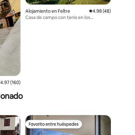
Alojamiento en Feltre
Calificación promedio:
4.98 (48)
Casa de campo con tenis en los
Dolomitas
alificación promedio: 4.97 de 5, 160 reseñas
4.97 (160)
cionado
Favorito entre huéspedes
rido
Favorito entre huéspedes