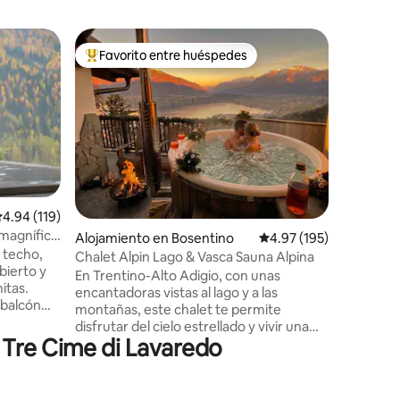
Apartame
Favorito entre huéspedes
Favor
Favorito entre huéspedes preferido
Favorit
adore
La casa d
Departam
una villa
maravillo
Patrimon
adecuado
grupos d
habitació
La casa e
alificación promedio: 4.94 de 5, 119 reseñas
4.94 (119)
conduce 
magnífico
Alojamiento en Bosentino
Calificación promedio: 
4.97 (195)
acceso a 
l techo,
m, desde
Chalet Alpin Lago & Vasca Sauna Alpina
bierto y
se puede 
En Trentino-Alto Adigio, con unas
itas.
quienes 
encantadoras vistas al lago y a las
/balcón
sendero 
montañas, este chalet te permite
nas del
disfrutar del cielo estrellado y vivir una
D de alta
 Tre Cime di Lavaredo
aventura muy especial en el jacuzzi alta
talmente
montaña privado. Además, el chalet
 del
también ofrece una sauna de alta
iante
montaña privada, desde la que se puede