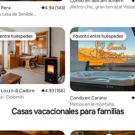
Condo en Seis am Schlern
C
¡Retro-chic, gran terraza! Vistas
 Pera
Calificación promedio: 4.94 de 5, 143 reseñas
4.94 (143)
4.97 de 5, 220 reseñas
montañas
a casa de Similde
C2W8E76PJV
 entre huéspedes
Favorito entre huéspedes
 entre huéspedes
Favorito entre huéspedes
4.86 de 5, 187 reseñas
 Lozzo di Cadore
Calificación promedio: 4.93 de 5, 166 reseñas
4.93 (166)
a - Dolomiti
Condo en Carano
C
Mimos en la montaña
Casas vacacionales para familias