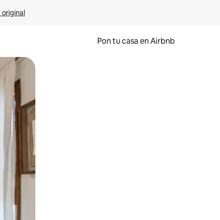
 original
Pon tu casa en Airbnb
o o desliza el dedo.