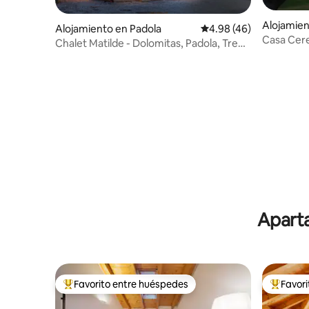
Alojamien
Alojamiento en Padola
Calificación promedio:
4.98 (46)
Casa Cer
Chalet Matilde - Dolomitas, Padola, Tre
Cime
Aparta
Favorito entre huéspedes
Favor
Favorito entre huéspedes preferido
Favorito