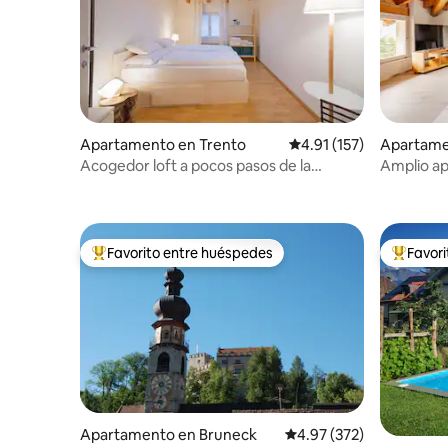
Apartamento en Trento
Calificación promedio: 
4.91 (157)
Apartame
Acogedor loft a pocos pasos de la
Amplio ap
Catedral - Il Blu
panorámi
Favorito entre huéspedes
Favor
Favorito entre huéspedes preferido
Favorito
Apartamento en Bruneck
Calificación promedio: 
4.97 (372)