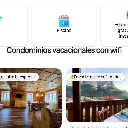
/WIFI de alta velocidad/ 40 m² /
etalle. ¡Póngase las botas de
personas. SPA: baño de vapor, sauna
, salga a la aventura y, al final,
finlandesa, sauna bio, piscina d
de la combinación de sauna y
fría, zona de relajación, piscina
 hidromasaje!
hidromasaje infinita XXL, piscin
Estac
Box – Gimnasio.
Piscina
gratu
inst
Condominios vacacionales con wifi
ito entre huéspedes
Favorito entre huéspedes
 entre huéspedes preferido
Favorito entre huéspedes prefe