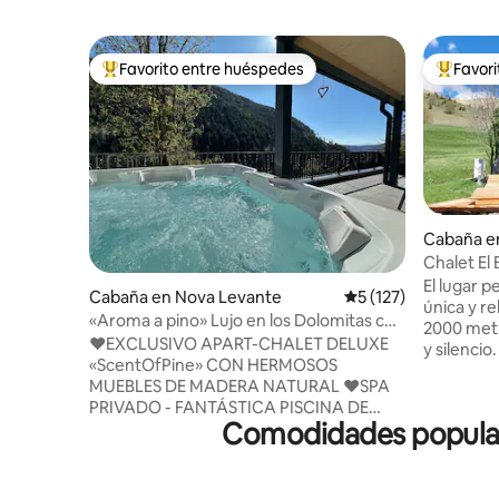
Favorito entre huéspedes
Favor
Favorito entre huéspedes preferido
Favorito
Cabaña e
Chalet El 
Alpe Lusi
El lugar 
Cabaña en Nova Levante
Calificación promedi
5 (127)
única y re
«Aroma a pino» Lujo en los Dolomitas con
2000 met
hidromasaje y sauna
♥️EXCLUSIVO APART-CHALET DELUXE
y silencio
«ScentOfPine» CON HERMOSOS
las comod
MUEBLES DE MADERA NATURAL ♥️SPA
pequeña, 
PRIVADO - FANTÁSTICA PISCINA DE
terraza, p
Comodidades populare
HIDROMASAJE CLIMATIZADA Y SAUNA
impresion
ESPACIOSA + ESPECTACULAR VISTA A
Lagorai y 
LOS DOLOMITAS ♥️️CENTRO DE
Martino. 
BOLZANO A SOLO 25 MINUTOS
aromátic