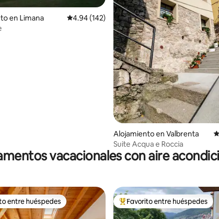
to en Limana
Calificación promedio: 4.94 de 5, 142 reseñas
4.94 (142)
 4.98 de 5, 46 reseñas
e
Alojamiento en Valbrenta
C
Suite Acqua e Roccia
mentos vacacionales con aire acondi
ito entre huéspedes
Favorito entre huéspedes
 entre huéspedes preferido
Favorito entre huéspedes prefe