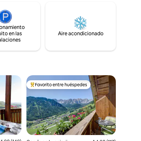
 1-2
disfrutar de unas magníficas vistas del
lago y las montañas. El chalé, de estilo
e agua
típico de montaña, dispone de un gran
 de
ventanal en la sala de estar que permite
a. CrossFit
ionamiento
disfrutar del grandioso panorama
ito en las
Aire acondicionado
exterior. P.D.: Despiértate al amanecer...
alaciones
Favorito entre huéspedes
rido
Favorito entre huéspedes preferido