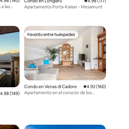
alificación promedio: 4.98 de 5, 140 reseñas
4.98 (140)
Condo en Lungiarü
Calificación promedio: 
4.98 (117)
 a las
Apartamento Porta-Kaiser - Mesamunt
Favorito entre huéspedes
Favorito entre huéspedes
Condo en Venas di Cadore
Calificación promedio: 
4.92 (160)
Apartamento en el corazón de los
alificación promedio: 4.98 de 5, 149 reseñas
4.98 (149)
Dolomitas