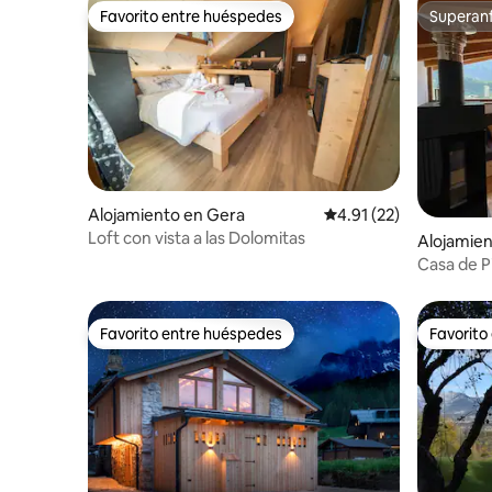
Favorito entre huéspedes
Superanf
Favorito entre huéspedes
Superanf
Alojamiento en Gera
Calificación promedio:
4.91 (22)
Loft con vista a las Dolomitas
Alojamien
ore
Casa de P
Favorito entre huéspedes
Favorito
Favorito entre huéspedes
Favorito