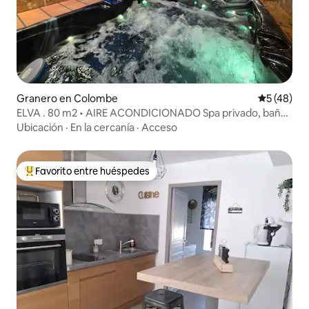
Granero en Colombe
Calificaci
5 (48)
ELVA . 80 m2 • AIRE ACONDICIONADO Spa privado, baño
turco y gimnasio
Ubicación
·
En la cercanía
·
Acceso
Favorito entre huéspedes
Favorito entre huéspedes preferido