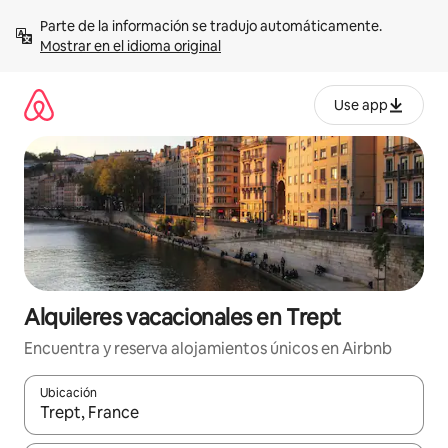
Omite
Parte de la información se tradujo automáticamente. 
el
Mostrar en el idioma original
contenido
Use app
Alquileres vacacionales en Trept
Encuentra y reserva alojamientos únicos en Airbnb
Ubicación
Cuando los resultados estén disponibles, navega con las teclas d