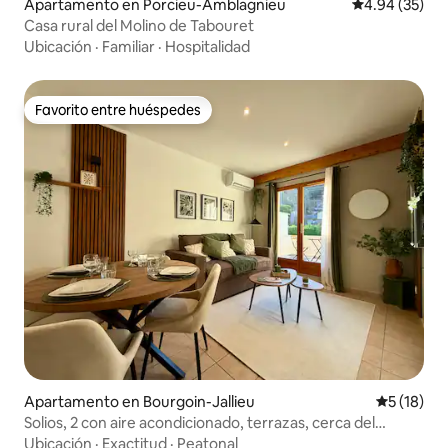
Apartamento en Porcieu-Amblagnieu
Calificación p
4.94 (35)
Casa rural del Molino de Tabouret
Ubicación
·
Familiar
·
Hospitalidad
Favorito entre huéspedes
Favorito entre huéspedes
Apartamento en Bourgoin-Jallieu
Calificaci
5 (18)
Solios, 2 con aire acondicionado, terrazas, cerca del
centro, wifi
Ubicación
·
Exactitud
·
Peatonal