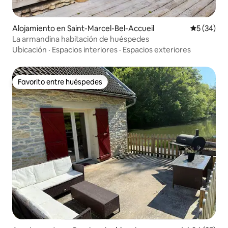
Alojamiento en Saint-Marcel-Bel-Accueil
Calificaci
5 (34)
La armandina habitación de huéspedes
Ubicación
·
Espacios interiores
·
Espacios exteriores
Favorito entre huéspedes
Favorito entre huéspedes