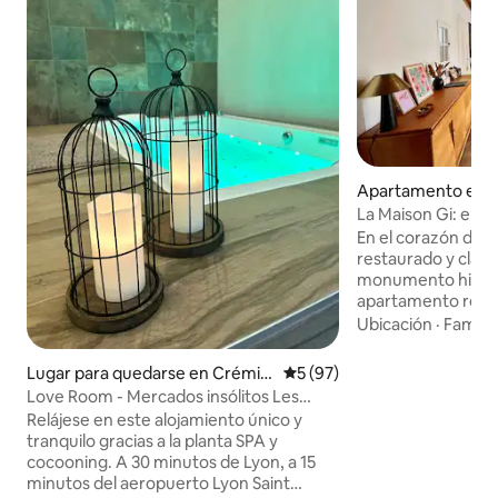
Apartamento en 
La Maison Gi: enc
la ciudad medieval
En el corazón de un
restaurado y clas
monumento históri
apartamento reno
confort moderno id
Ubicación
·
Familia
El diseño cuidado,
los toques cálido
Lugar para quedarse en Crémie
Calificación promedio: 5 de 
5 (97)
elegante y acoged
u
Love Room - Mercados insólitos Les
de visita o de trab
Augustins
Relájese en este alojamiento único y
mercados: 1 dormit
tranquilo gracias a la planta SPA y
otro en la planta s
cocooning. A 30 minutos de Lyon, a 15
baño y un luminos
minutos del aeropuerto Lyon Saint
equipada y zona 