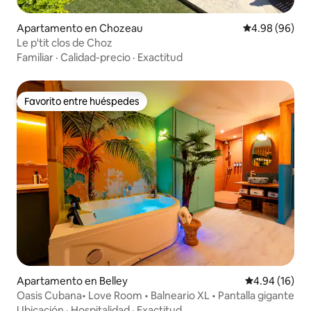
Apartamento en Chozeau
Calificación p
4.98 (96)
Le p'tit clos de Choz
Familiar
·
Calidad-precio
·
Exactitud
Favorito entre huéspedes
Favorito entre huéspedes
Apartamento en Belley
Calificación 
4.94 (16)
Oasis Cubana• Love Room • Balneario XL • Pantalla gigante
Ubicación
·
Hospitalidad
·
Exactitud