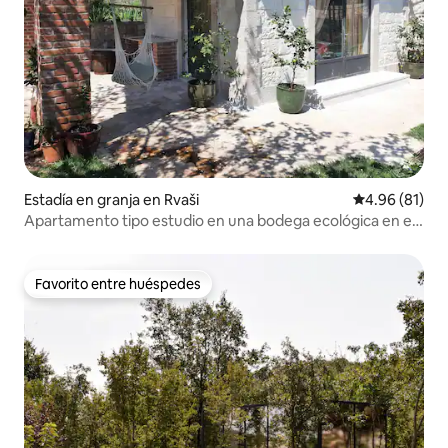
Estadía en granja en Rvaši
Calificación 
4.96 (81)
Apartamento tipo estudio en una bodega ecológica en el
lago Skadar
Favorito entre huéspedes
Favorito entre huéspedes