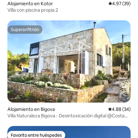
Alojamiento en Kotor
Calificación p
4.97 (39)
Villa con piscina propia 2
Superanfitrión
Superanfitrión
Alojamiento en Bigova
Calificación p
4.88 (34)
Villa Naturaleza Bigova - Desintoxicación digital @Costa
MNE
Favorito entre huéspedes
Favorito entre huéspedes