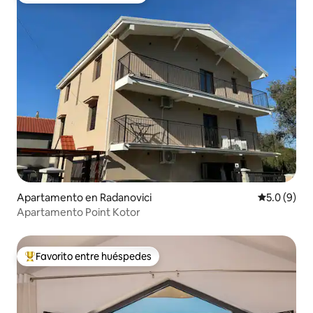
Apartamento en Radanovici
Calificació
5.0 (9)
Apartamento Point Kotor
Favorito entre huéspedes
Favorito entre huéspedes preferido