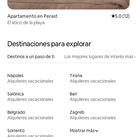
Apartamento en Perast
Calificación
5.0 (12)
El ático de la playa
Destinaciones para explorar
Destinos a un paso de ti
Los mejores lugares de interés más 
Nápoles
Tirana
Alquileres vacacionales
Alquileres vacacionales
Salónica
Bari
Alquileres vacacionales
Alquileres vacacionales
Belgrado
Zagreb
Alquileres vacacionales
Alquileres vacacionales
Sorrento
Mostrar más
Alquileres vacacionales