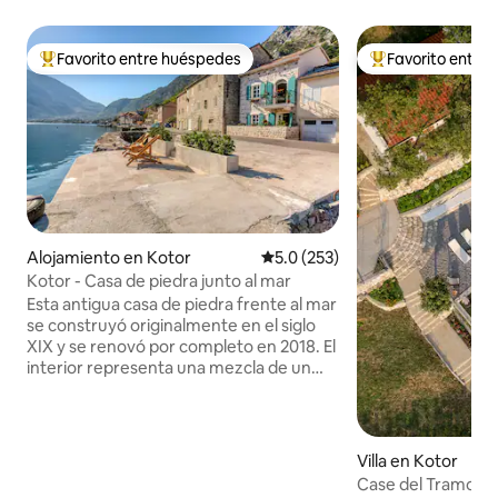
Favorito entre huéspedes
Favorito entre
Favorito entre huéspedes preferido
Favorito entre hu
Alojamiento en Kotor
Calificación promedio: 5.0 de 5
5.0 (253)
Kotor - Casa de piedra junto al mar
Esta antigua casa de piedra frente al mar
se construyó originalmente en el siglo
XIX y se renovó por completo en 2018. El
interior representa una mezcla de un
estilo mediterráneo tradicional
combinado con un diseño moderno.
Ubicada en un antiguo y tranquilo pueblo
de pescadores llamado Muo, nuestra
Villa en Kotor
casa es la base perfecta para explorar la
Case del Tramonto
bahía. El casco antiguo de Kotor se