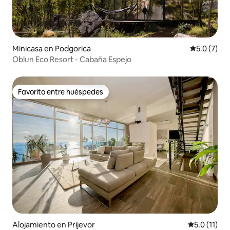
Minicasa en Podgorica
Calificació
5.0 (7)
Oblun Eco Resort - Cabaña Espejo
Favorito entre huéspedes
Favorito entre huéspedes
Alojamiento en Prijevor
Calificación
5.0 (11)