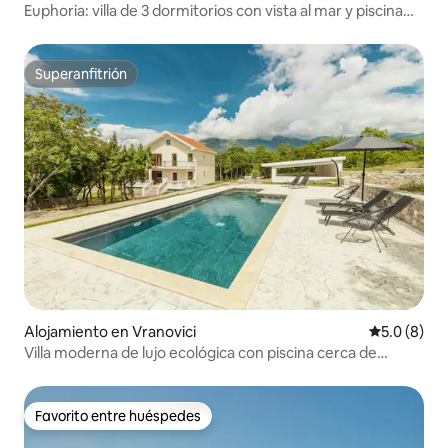
Euphoria: villa de 3 dormitorios con vista al mar y piscina
infinita
Superanfitrión
Superanfitrión
Alojamiento en Vranovici
Calificació
5.0 (8)
Villa moderna de lujo ecológica con piscina cerca de
Bigova
Favorito entre huéspedes
Favorito entre huéspedes