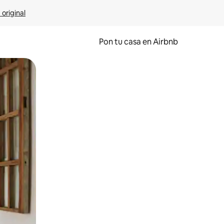
 original
Pon tu casa en Airbnb
o o desliza el dedo.