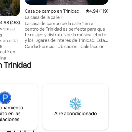
En el ext
delantero
Casa de campo en Trinidad
Calificación promedio: 
4.94 (119)
terraza co
Hay unas 
La casa de la calle 1
alificación promedio: 4.98 de 5, 453 reseñas
4.98 (453)
Peak y T
La casa de campo de la calle 1 en el
por fuera. ¡Caminando lleg
vistas a
centro de Trinidad es perfecta para que
restauran
te relajes y disfrutes de la música, el arte
s
béisbol, s
y los lugares de interés de Trinidad. Esta
k en esta
cuenta c
casa de la década de 1950 fue
de
Calidad-precio
·
Ubicación
·
Calefacción
almohada
recientemente renovada con una nueva
 café en la
cocina y baño, una amplia sala de estar,
as, de la
ina
un relajante espacio al aire libre y
n Trinidad
decorada con un estilo art déco y de
a
mediados de siglo. ¡No necesitas
ctea. Un
conducir un coche una vez que estés
 y amantes
aquí! Nuestra casa de campo está justo
 y
detrás de Space to Create Trinidad y a
huéspedes,
poca distancia a pie de parques de la
necesario.
ciudad, el río, galerías, restaurantes y
8 años). El
museos.
ionamiento
dirección
bir
ito en las
Aire acondicionado
alaciones