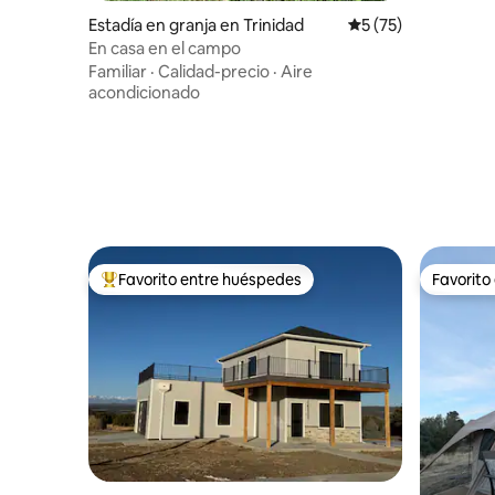
Estadía en granja en Trinidad
Calificación promed
5 (75)
En casa en el campo
Familiar
·
Calidad-precio
·
Aire
acondicionado
Favorito entre huéspedes
Favorito
Favorito entre huéspedes preferido
Favorito