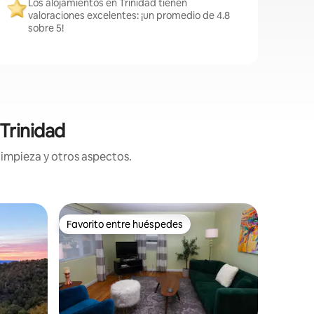
Los alojamientos en Trinidad tienen
valoraciones excelentes: ¡un promedio de 4.8
sobre 5!
Trinidad
limpieza y otros aspectos.
Apartame
Favorito entre huéspedes
Favor
rido
Favorito entre huéspedes
Favorit
Granja ur
Nuestra 
construid
casa será
3/4, dorm
espacio d
Calidad-