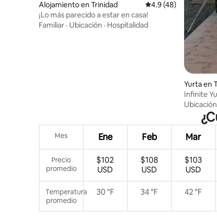
Alojamiento en Trinidad
Calificación promedio
4.9 (48)
¡Lo más parecido a estar en casa!
Familiar
·
Ubicación
·
Hospitalidad
Yurta en 
Infinite Y
aislada baj
Ubicación
¿C
Mes
Ene
Feb
Mar
$102
$108
$103
Precio
promedio
USD
USD
USD
30 °F
34 °F
42 °F
Temperatura
promedio