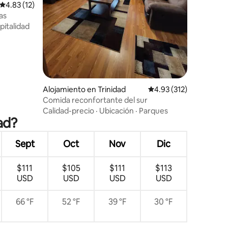
Calificación promedio: 4.83 de 5, 12 reseñas
4.83 (12)
as
pitalidad
Alojamiento en Trinidad
Calificación promedio: 
4.93 (312)
Comida reconfortante del sur
Calidad-precio
·
Ubicación
·
Parques
ad?
Sept
Oct
Nov
Dic
$111
$105
$111
$113
USD
USD
USD
USD
66 °F
52 °F
39 °F
30 °F