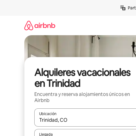
Omite
Part
el
contenido
Alquileres vacacionales
en Trinidad
Encuentra y reserva alojamientos únicos en
Airbnb
Ubicación
Cuando los resultados estén disponibles, navega co
Llegada