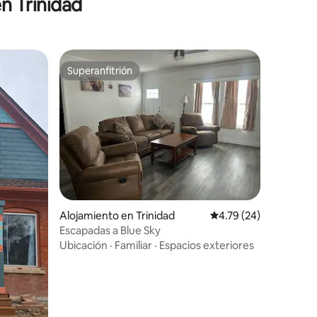
n Trinidad
Superanfitrión
Superanfitrión
Alojamiento en Trinidad
Calificación promedio:
4.79 (24)
Escapadas a Blue Sky
Ubicación
·
Familiar
·
Espacios exteriores