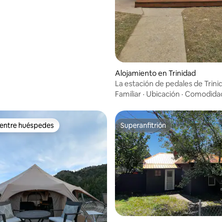
io: 5 de 5, 75 reseñas
Alojamiento en Trinidad
La estación de pedales de Trini
estadía amigable para bicicleta
Familiar
·
Ubicación
·
Comodida
 entre huéspedes
Superanfitrión
 entre huéspedes
Superanfitrión