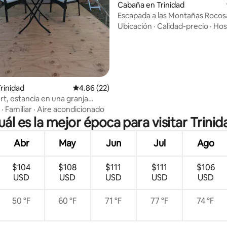
: 4.9 de 5, 48 reseñas
Cabaña en Trinidad
Escapada a las Montañas Rocos
Ubicación
·
Calidad-precio
·
Hos
Trinidad
Calificación promedio: 4.86 de 5, 22 reseñas
4.86 (22)
urt, estancia en una granja
o las estrellas.
·
Familiar
·
Aire acondicionado
uál es la mejor época para visitar Trinid
Abr
May
Jun
Jul
Ago
$104
$108
$111
$111
$106
USD
USD
USD
USD
USD
50 °F
60 °F
71 °F
77 °F
74 °F