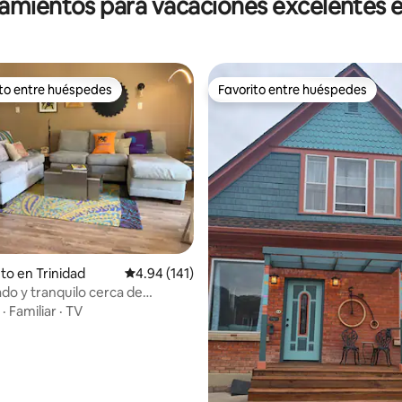
jamientos para vacaciones excelentes e
ito entre huéspedes
Favorito entre huéspedes
 entre huéspedes preferido
Favorito entre huéspedes
to en Trinidad
Calificación promedio: 4.94 de 5, 141 reseñas
4.94 (141)
o y tranquilo cerca de
Rest y del centro de la ciudad
·
Familiar
·
TV