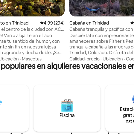
4.87 de 5, 914 reseñas
to en Trinidad
Calificación promedio: 4.99 de 5, 294 reseñas
4.99 (294)
Cabaña en Trinidad
C
 el centro de la ciudad con AC
Cabaña tranquila y pacífica con 
 gratis)
Fisher's Peak
e! Ven a alojarte en el lado
Despiértate con impresionante
trae tu sentido del humor, con
amaneceres sobre Fisher's Pea
nte sin fin en nuestra lujosa
tranquila cabaña a las afueras 
ragrande y ducha doble. ¡Se
Trinidad, Colorado. Disfruta del
20 por dentro y por fuera!
terraza, de las mañanas tranquil
Ubicación
·
Mascotas
Calidad-precio
·
Ubicación
·
Coc
 populares en alquileres vacacionales e
te con tu selección de cafés y
vida silvestre y de los cielos
és de un sueño reparador con
increíblemente oscuros donde 
ma de alta calidad y cortinas
menudo se puede ver la Vía Lá
acogedor refugio para parejas
dad. Recién remodelado con
de la naturaleza. Vivimos cerca
riginal. Cocina bien
respetamos el espacio de los 
lavandería. Se admiten perros.
pero estamos disponibles si es 
nto en las instalaciones Cerca
Solo para adultos (mayores de 1
Estac
rques estatales Fishers Peak y
GPS no es confiable; envíe una 
o 420 dice:
Piscina
de correo electrónico para reci
gratu
 elígeme!» :)
instrucciones por escrito.
inst