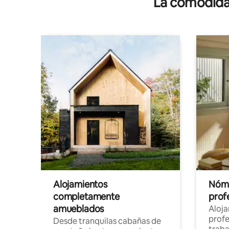
La comodidad
Alojamientos
Nóma
completamente
profe
amueblados
Aloj
profe
Desde tranquilas cabañas de