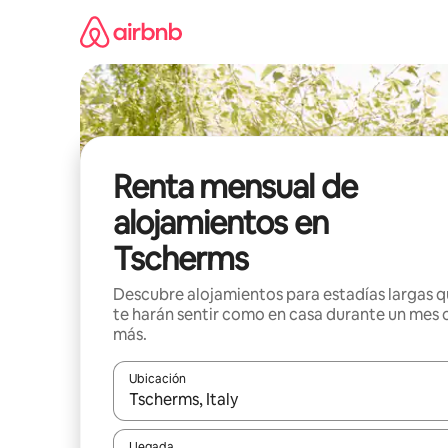
Omite
el
contenido
Renta mensual de
alojamientos en
Tscherms
Descubre alojamientos para estadías largas 
te harán sentir como en casa durante un mes 
más.
Ubicación
Cuando los resultados estén disponibles, navega co
Llegada