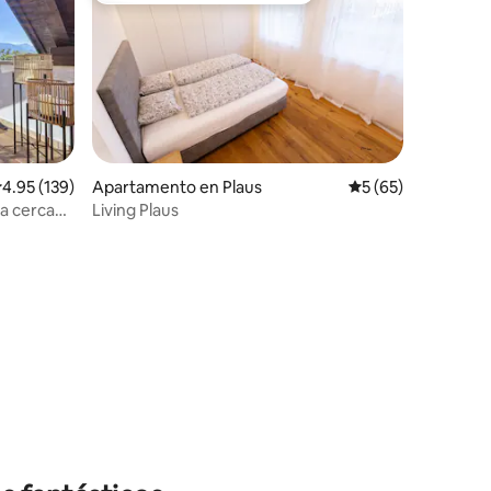
alificación promedio: 4.95 de 5, 139 reseñas
4.95 (139)
Apartamento en Plaus
Calificación promed
5 (65)
da cerca
Living Plaus