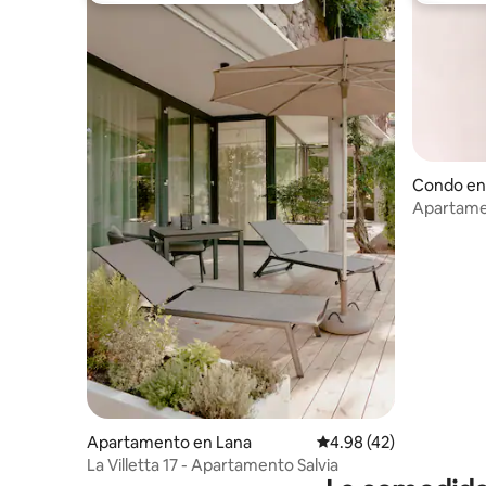
Condo en
Apartamen
Merano
Apartamento en Lana
Calificación promedio:
4.98 (42)
La Villetta 17 - Apartamento Salvia