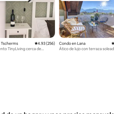
 Tscherms
Calificación promedio: 4.93 de 5, 256 reseñas
4.93 (256)
Condo en Lana
C
to TinyLiving cerca de
Ático de lujo con terraza solea
de Merano
 4.98 de 5, 42 reseñas