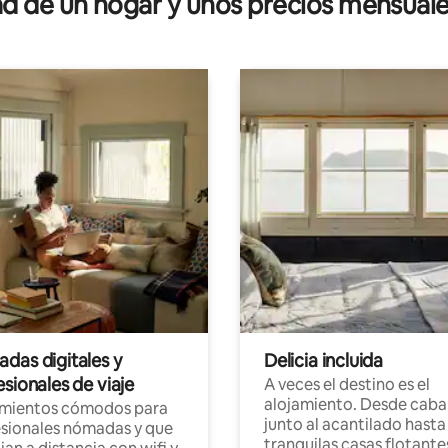
 de un hogar y unos precios mensuale
das digitales y
Delicia incluida
sionales de viaje
A veces el destino es el
alojamiento. Desde caba
amientos cómodos para
junto al acantilado hasta
sionales nómadas y que
tranquilas casas flotante