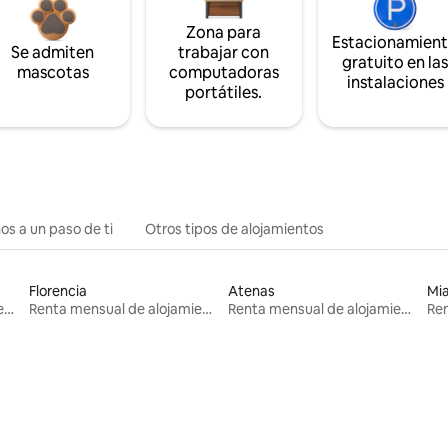
Zona para
Estacionamien
Se admiten
trabajar con
gratuito en la
mascotas
computadoras
instalaciones
portátiles.
os a un paso de ti
Otros tipos de alojamientos
Florencia
Atenas
Mi
Renta mensual de alojamientos
Renta mensual de alojamientos
Renta mensual de alojamientos