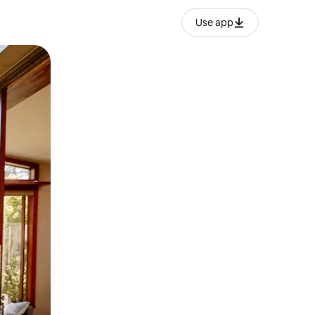
Use app
o o desliza el dedo.