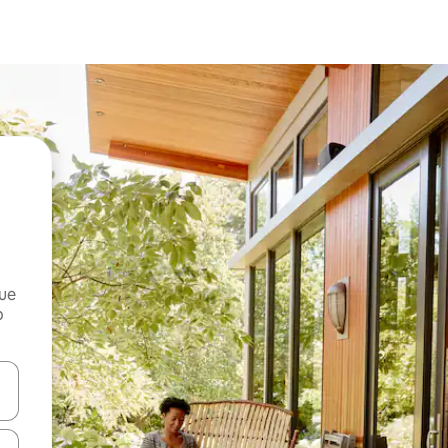
que
o
n las teclas de flecha hacia arriba y hacia abajo o explora con el tact