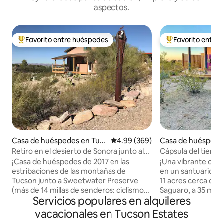
aspectos.
Favorito entre huéspedes
Favorito entre
Favorito entre huéspedes preferido
Favorito entre hu
Casa de huéspedes en Tucs
Calificación promedio: 4.99 de 5
4.99 (369)
Casa de huéspede
on
on
Retiro en el desierto de Sonora junto al
Cápsula del tiempo
sendero del lado oeste
Sonora
¡Casa de huéspedes de 2017 en las
¡Una vibrante caba
estribaciones de las montañas de
en un santuario de
Tucson junto a Sweetwater Preserve
11 acres cerca del
(más de 14 millas de senderos: ciclismo
Saguaro, a 35 min
Servicios populares en alquileres
de montaña, paseos a caballo, correr y
Cuenta con WiFi, a
senderismo)! Disfruta de la bañera
acondicionado/cal
vacacionales en Tucson Estates
gigante, parrilla para barbacoa, puestas
baño al aire libre y