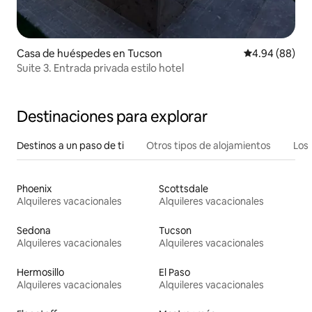
Casa de huéspedes en Tucson
Calificación p
4.94 (88)
Suite 3. Entrada privada estilo hotel
Destinaciones para explorar
Destinos a un paso de ti
Otros tipos de alojamientos
Los 
Phoenix
Scottsdale
Alquileres vacacionales
Alquileres vacacionales
Sedona
Tucson
Alquileres vacacionales
Alquileres vacacionales
Hermosillo
El Paso
Alquileres vacacionales
Alquileres vacacionales