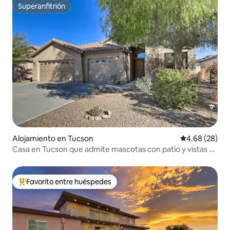
Superanfitrión
Superanfitrión
Alojamiento en Tucson
Calificación p
4.68 (28)
Casa en Tucson que admite mascotas con patio y vistas a
la montaña
Favorito entre huéspedes
Favorito entre huéspedes preferido