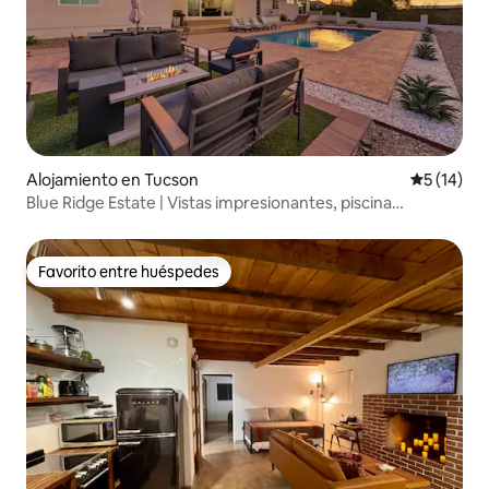
Alojamiento en Tucson
Calificaci
5 (14)
Blue Ridge Estate | Vistas impresionantes, piscina
climatizada
Favorito entre huéspedes
Favorito entre huéspedes