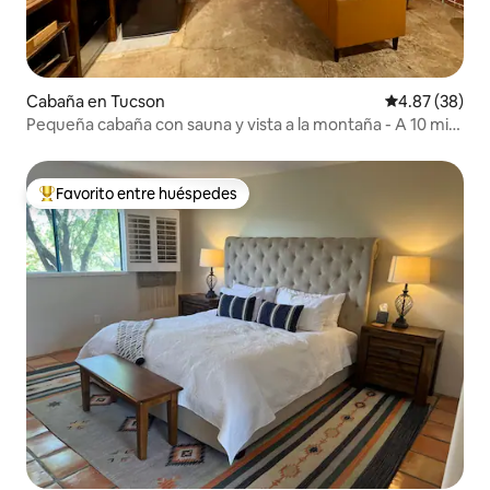
Cabaña en Tucson
Calificación p
4.87 (38)
Pequeña cabaña con sauna y vista a la montaña - A 10 min
del aeropuerto
Favorito entre huéspedes
Favorito entre huéspedes preferido