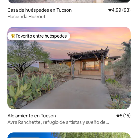
Casa de huéspedes en Tucson
Calificación p
4.99 (93)
Hacienda Hideout
Favorito entre huéspedes
Favorito entre huéspedes preferido
Alojamiento en Tucson
Calificaci
5 (15)
Avra Ranchette, refugio de artistas y sueño de
naturalistas