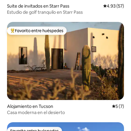
Suite de invitados en Starr Pass
Calificación 
4.93 (57)
Estudio de golf tranquilo en Starr Pass
Favorito entre huéspedes
Favorito entre huéspedes preferido
Alojamiento en Tucson
Calificac
5 (7)
Casa moderna en el desierto
Favorito entre huéspedes