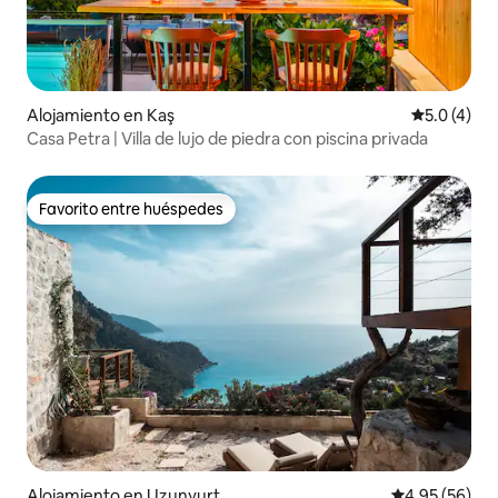
Alojamiento en Kaş
Calificació
5.0 (4)
Casa Petra | Villa de lujo de piedra con piscina privada
Favorito entre huéspedes
Favorito entre huéspedes
Alojamiento en Uzunyurt
Calificación p
4.95 (56)