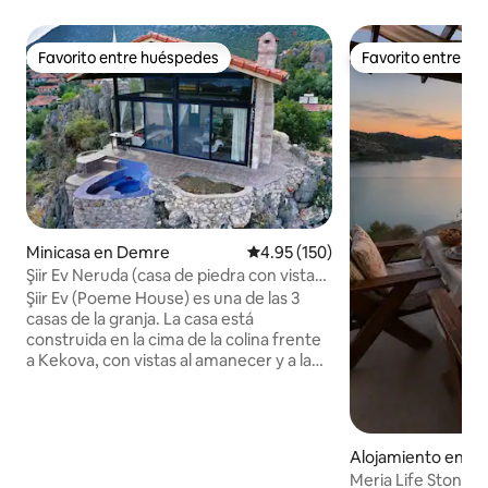
Favorito entre huéspedes
Favorito entre h
Favorito entre huéspedes
Favorito entre h
Minicasa en Demre
Calificación promedio: 4.95 de 5
4.95 (150)
Şiir Ev Neruda (casa de piedra con vistas
panorámicas a Kekova)
Şiir Ev (Poeme House) es una de las 3
casas de la granja. La casa está
construida en la cima de la colina frente
a Kekova, con vistas al amanecer y a la
luna llena. Salón de 40 m2 con cocina
totalmente equipada y entresuelo de 20
m2 con vistas a Kekova. Las ventanas sur
y oeste van desde la parte inferior hasta
Alojamiento en Be
la parte superior de la casa. La zona de
Meria Life Stone H
Kekova es silenciosa y natural. La Ruta