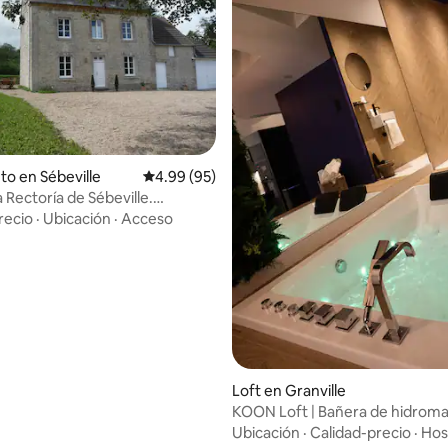
dio: 5 de 5, 3 reseñas
to en Sébeville
Calificación promedio: 4.99 de 5, 95 reseñas
4.99 (95)
 Rectoría de Sébeville.
o T 3 espigas
recio
·
Ubicación
·
Acceso
Loft en Granville
KOON Loft | Bañera de hidroma
sauna y escapada
Ubicación
·
Calidad-precio
·
Hos