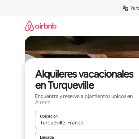
Omite
Part
el
contenido
Alquileres vacacionales
en Turqueville
Encuentra y reserva alojamientos únicos en
Airbnb
Ubicación
Cuando los resultados estén disponibles, navega co
Llegada