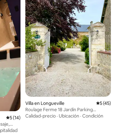
Villa en Longueville
Calificación prome
5 (45)
Roulage Ferme 18 Jardín Parking
Normandía Playa
Calidad-precio
·
Ubicación
·
Condición
Calificación promedio: 5 de 5, 14 reseñas
5 (14)
saje,
pitalidad