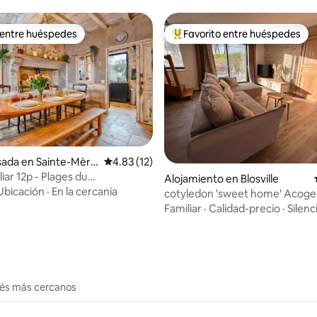
 entre huéspedes
Favorito entre huéspedes
 entre huéspedes
Favorito entre huéspedes prefe
sada en Sainte-Mère
Calificación promedio: 4.83 de 5, 12 reseñas
4.83 (12)
io: 5 de 5, 26 reseñas
iar 12p - Plages du
Alojamiento en Blosville
ement
Ubicación
·
En la cercanía
cotyledon 'sweet home' Acoge
rural en Cotentin
Familiar
·
Calidad-precio
·
Silenc
erés más cercanos