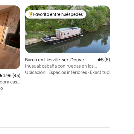
Favorito entre huéspedes
rido
Favorito entre huéspedes preferido
Barco en Liesville-sur-Douve
Calificación prome
5 (8)
Inusual: cabaña con ruedas en los
pantanos de Normandía
Ubicación
·
Espacios interiores
·
Exactitud
Calificación promedio: 4.96 de 5, 45 reseñas
4.96 (45)
dora casa
io