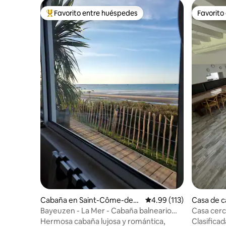
Favorito entre huéspedes
Favorito
Favorito entre huéspedes preferido
Favorito
Cabaña en Saint-Côme-de-F
Calificación promedio: 
4.99 (113)
Casa de c
resné
Bayeuzen - La Mer - Cabaña balneario
Casa cerca
vistas mar 180°
desemba
Hermosa cabaña lujosa y romántica,
Clasificad