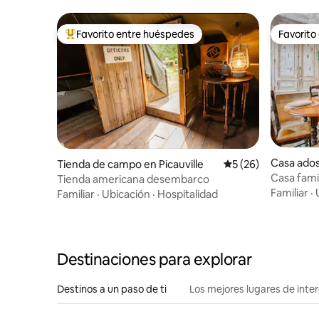
Favorito entre huéspedes
Favorito
Favorito entre huéspedes preferido
Favorito
Casa ado
Tienda de campo en Picauville
Calificación promed
5 (26)
-Église
Casa famil
Tienda americana desembarco
Débarqu
Familiar
·
Familiar
·
Ubicación
·
Hospitalidad
Destinaciones para explorar
Destinos a un paso de ti
Los mejores lugares de int