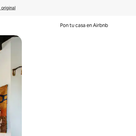
 original
Pon tu casa en Airbnb
o o desliza el dedo.