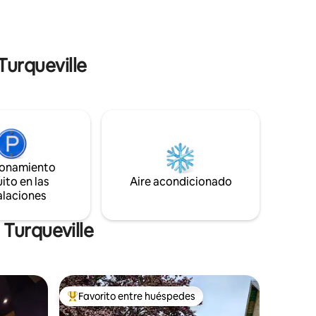
totalmente equipada, con acceso directo
iente.
al jardín de 250 m² con terraza. Arriba, 3
ada desde
dormitorios y un baño
 hasta las
.
Turqueville
ionamiento
ito en las
Aire acondicionado
alaciones
 Turqueville
Favorito entre huéspedes
Favorito entre huéspedes preferido