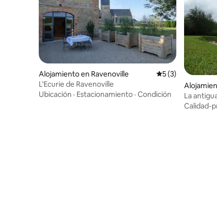
Alojamiento en Ravenoville
Calificación prome
5 (3)
L'Ecurie de Ravenoville
Alojamien
Ubicación
·
Estacionamiento
·
Condición
La antigua
Amueblad
Calidad-p