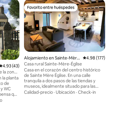
Alojamie
Favorito entre huéspedes
Superanf
Favorito entre huéspedes
Superanf
is
Le Nid de
cerca de
Un petit 
nature où
chercher l
des prair
maison t
Familiar
·
calme, e
propriéta
procédur
Alojamiento en Sainte-Mère
Calificación promedio: 
4.98 (177)
rapide ? 
-Église
Casa rural Sainte-Mère-Église
Calificación promedio: 4.93 de 5, 43 reseñas
4.93 (43)
Cotentin,
Casa en el corazón del centro histórico
plages d
e la zona
de Sainte Mère Église. En una calle
Beach (2
iscina
 la planta
tranquila a dos pasos de las tiendas y
pouvez pa
to de
museos, idealmente situado para las
 y WC
conmemoraciones del 6 de junio, venga
Calidad-precio
·
Ubicación
·
Check-in
pensa que
a alojarse en esta casa de campo
star con
o
recientemente renovada con capacidad
cipal con
para 6 personas La casa es amplia,
un
cómoda y está bien decorada. En la
 ser
planta baja, aseo, lavadero, gran sala de
o que
estar, sala de estar, salón y cocina
a