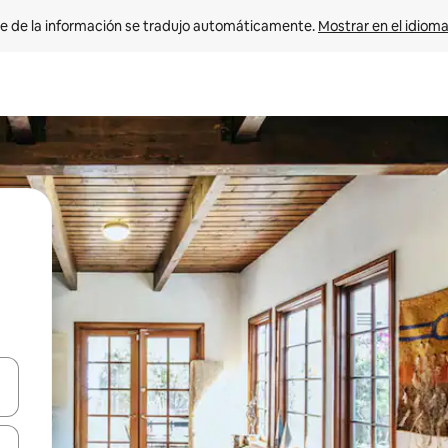
e de la información se tradujo automáticamente. 
Mostrar en el idioma
n las teclas de flecha hacia arriba y hacia abajo o explora con el tact