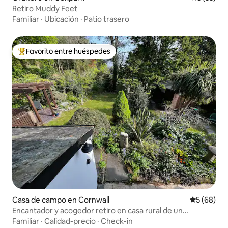
Retiro Muddy Feet
Familiar
·
Ubicación
·
Patio trasero
Favorito entre huéspedes
Favorito entre huéspedes preferido
Casa de campo en Cornwall
Calificaci
5 (68)
Encantador y acogedor retiro en casa rural de un
dormitorio
Familiar
·
Calidad-precio
·
Check-in