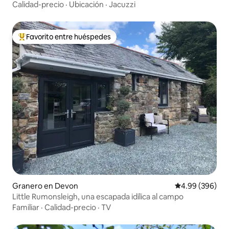
Calidad-precio
·
Ubicación
·
Jacuzzi
Favorito entre huéspedes
Favorito entre huéspedes preferido
Granero en Devon
Calificación pr
4.99 (396)
Little Rumonsleigh, una escapada idílica al campo
Familiar
·
Calidad-precio
·
TV