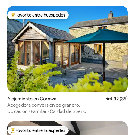
Favorito entre huéspedes
Favorito entre huéspedes preferido
Alojamiento en Cornwall
Calificación p
4.92 (36)
Acogedora conversión de granero.
Ubicación
·
Familiar
·
Calidad del sueño
Favorito entre huéspedes
Favorito entre huéspedes preferido