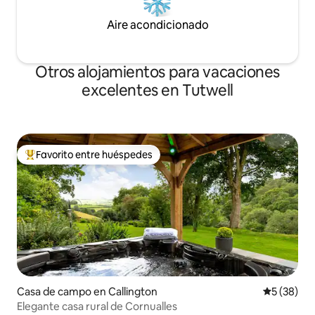
Aire acondicionado
Otros alojamientos para vacaciones
excelentes en Tutwell
Favorito entre huéspedes
Favorito entre huéspedes preferido
Casa de campo en Callington
Calificaci
5 (38)
Elegante casa rural de Cornualles