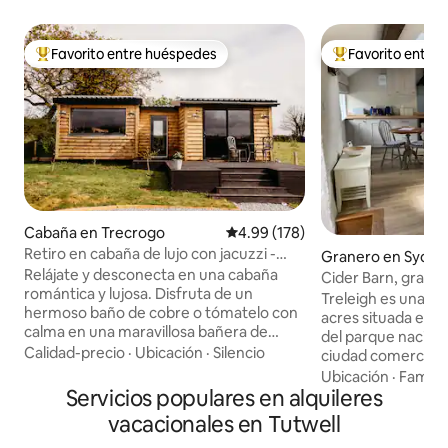
Favorito entre huéspedes
Favorito entre
Favorito entre huéspedes preferido
Favorito entre hu
Cabaña en Trecrogo
Calificación promedio: 4.99 de 5
4.99 (178)
Retiro en cabaña de lujo con jacuzzi -
Granero en Syde
Willow
Relájate y desconecta en una cabaña
erel
Cider Barn, granja
romántica y lujosa. Disfruta de un
Treleigh es una h
hermoso baño de cobre o tómatelo con
acres situada en e
calma en una maravillosa bañera de
del parque nacion
hidromasaje burbujeante mientras
Calidad-precio
·
Ubicación
·
Silencio
ciudad comercial d
contemplas el impresionante campo o
encuentra a 15 mi
Ubicación
·
Familia
las estrellas. Se proporcionan caja de
Servicios populares en alquileres
aldea de Horsebri
bienvenida, albornoces y zapatillas. Con
aproximadamente 1
vacacionales en Tutwell
terapias holísticas en el lugar, puedes
y cuenta con un cl
mimarte con un masaje o tratamiento