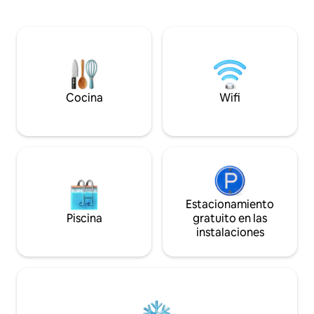
campo, The Royal 
encantador. Ideal para relajarse, explorar
almorzar o cenar. 
cualquiera de las costas, los páramos,
Cider Barn ofrece 
jugar al golf, surfear, etc. Langman está
aislado para dos p
totalmente equipado para garantizar
disfruta de los h
que pases un momento maravilloso
justo fuera de tu v
durante todo el año.
granero como bas
y Cornualles.
Cocina
Wifi
Estacionamiento
Piscina
gratuito en las
instalaciones