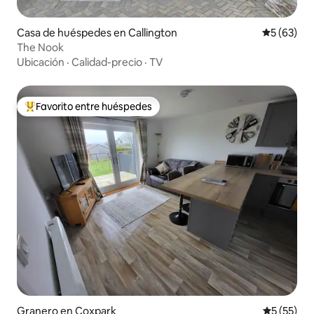
Casa de huéspedes en Callington
Calificaci
5 (63)
The Nook
Ubicación
·
Calidad-precio
·
TV
Favorito entre huéspedes
Favorito entre huéspedes preferido
Granero en Coxpark
Calificaci
5 (55)