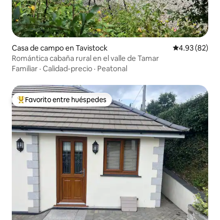
Casa de campo en Tavistock
Calificación p
4.93 (82)
Romántica cabaña rural en el valle de Tamar
Familiar
·
Calidad-precio
·
Peatonal
Favorito entre huéspedes
Favorito entre huéspedes preferido