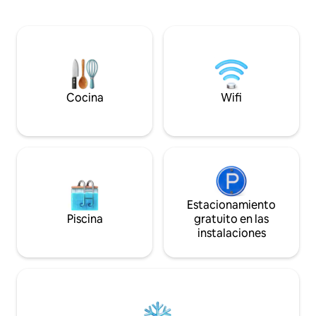
pequeña playa muy cerca de donde los
conejos, gallinas, 
niños pueden nadar. Además, hay una
huéspedes también
gran, larga e impresionante playa de
disposición un tra
arena a un kilómetro de distancia. En
arenero. Hay un t
verano y otoño, hay hermosos terrenos
el patio con una par
para correr, excelentes bosques de
verano de 2026, h
bayas y arbustos de trigo sarraceno en la
patio.
playa. En invierno, hay excelentes pistas
Cocina
Wifi
de esquí en Pyhäjoki y Kalajoki.
Estacionamiento
Piscina
gratuito en las
instalaciones