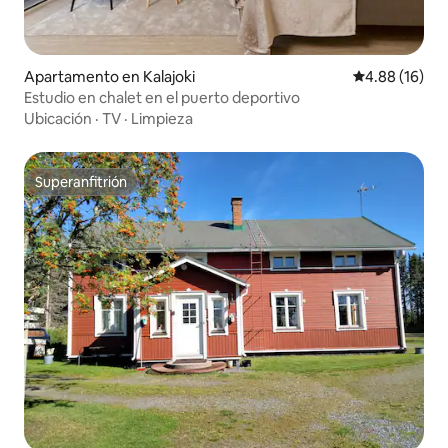
Apartamento en Kalajoki
Calificación 
4.88 (16)
Estudio en chalet en el puerto deportivo
Ubicación
·
TV
·
Limpieza
Superanfitrión
Superanfitrión