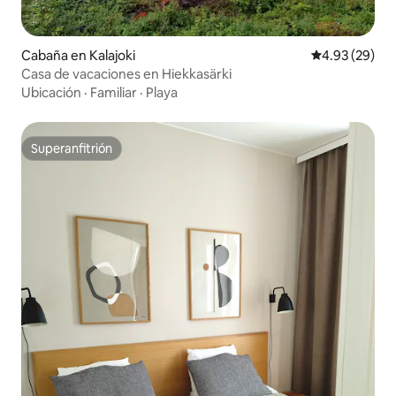
Cabaña en Kalajoki
Calificación p
4.93 (29)
Casa de vacaciones en Hiekkasärki
Ubicación
·
Familiar
·
Playa
Superanfitrión
Superanfitrión