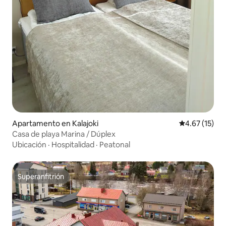
Apartamento en Kalajoki
Calificación 
4.67 (15)
Casa de playa Marina / Dúplex
Ubicación
·
Hospitalidad
·
Peatonal
Superanfitrión
Superanfitrión