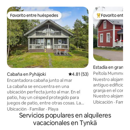
Favorito entre huéspedes
Favorito entre
Favorito entre huéspedes
Favorito entre hu
Estadía en granja e
Peltola Mummola, 
Cabaña en Pyhäjoki
Calificación promedio: 4.81 de 
4.81 (53)
lateral de Kalajoki
Nuestro alojamien
Encantadora cabaña junto al mar
antiguo edificio pr
La cabaña se encuentra en una
granja en el corra
ubicación perfecta junto al mar. En el
Nuestro alojamien
patio, hay un césped protegido para
un estilo moderno
Ubicación
·
Familia
juegos de patio, entre otras cosas. La
el ambiente de una
cabaña tiene acceso directo a los
Ubicación
·
Familiar
·
Playa
antaño. Nuestra g
acantilados para admirar el mar y se
Servicios populares en alquileres
un tranquilo suburb
puede nadar desde los acantilados con
vacacionales en Tynkä
del centro de Kala
un clima tranquilo. También hay una
Hiekkasärki. En nu