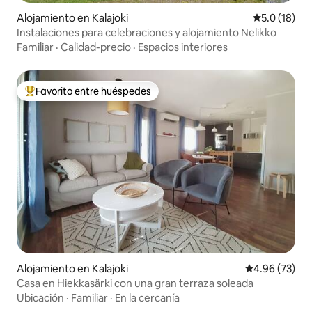
Alojamiento en Kalajoki
Calificación
5.0 (18)
Instalaciones para celebraciones y alojamiento Nelikko
Familiar
·
Calidad-precio
·
Espacios interiores
Favorito entre huéspedes
Favorito entre huéspedes preferido
Alojamiento en Kalajoki
Calificación p
4.96 (73)
Casa en Hiekkasärki con una gran terraza soleada
Ubicación
·
Familiar
·
En la cercanía