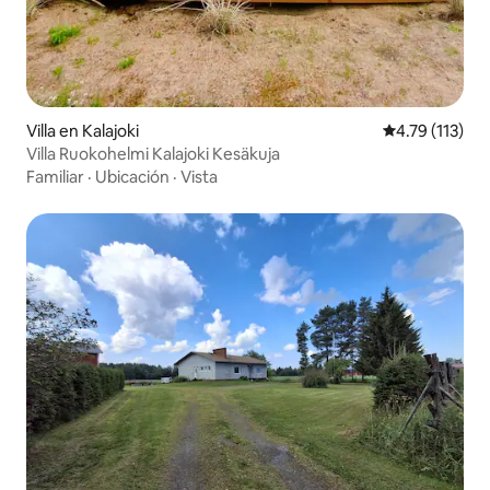
Villa en Kalajoki
Calificación p
4.79 (113)
Villa Ruokohelmi Kalajoki Kesäkuja
Familiar
·
Ubicación
·
Vista