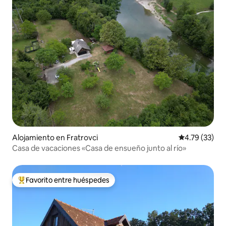
Alojamiento en Fratrovci
Calificación 
4.79 (33)
Casa de vacaciones «Casa de ensueño junto al río»
Favorito entre huéspedes
Favorito entre huéspedes preferido