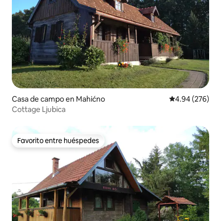
Casa de campo en Mahićno
Calificación pr
4.94 (276)
Cottage Ljubica
Favorito entre huéspedes
Favorito entre huéspedes