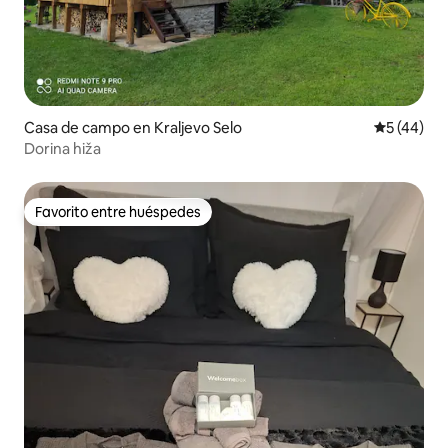
Casa de campo en Kraljevo Selo
Calificaci
5 (44)
Dorina hiža
Favorito entre huéspedes
Favorito entre huéspedes