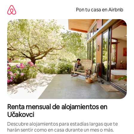
Omite
el
Pon tu casa en Airbnb
contenido
Renta mensual de alojamientos en
Učakovci
Descubre alojamientos para estadías largas que te
harán sentir como en casa durante un mes o más.