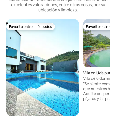
excelentes valoraciones, entre otras cosas, por su
ubicación y limpieza.
Favorito entre huéspedes
Favorito entre h
Favorito entre huéspedes
Favorito entre h
Villa en Udaipur
Villa de 6 dormitor
estacionamiento fr
“Se siente como un
que nuestros hués
Aquí te despertarás
pájaros y las paredes d
en camas Maharaj
ventiladores de araña. Puedes 
tu piscina privada 