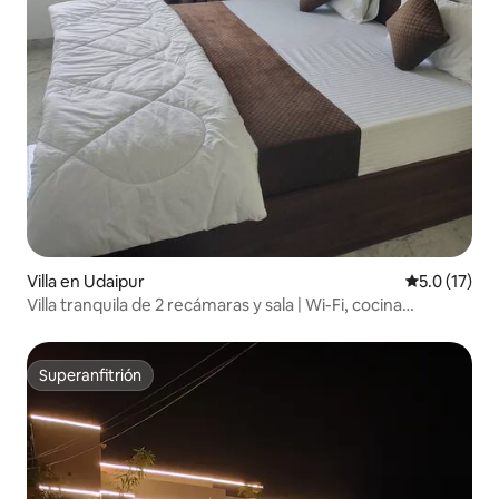
Villa en Udaipur
Calificación
5.0 (17)
Villa tranquila de 2 recámaras y sala | Wi-Fi, cocina
funcional
Superanfitrión
Superanfitrión