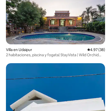
Villa en Udaipur
Calificación p
4.97 (38)
2 habitaciones, piscina y fogata| StayVista | Wild Orchid
@Udaipur