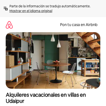
Omite
Parte de la información se tradujo automáticamente. 
el
Mostrar en el idioma original
contenido
Pon tu casa en Airbnb
Alquileres vacacionales en villas en
Udaipur