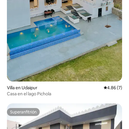
Villa en Udaipur
Calificación
4.86 (7)
Casa en el lago Pichola
Superanfitrión
Superanfitrión