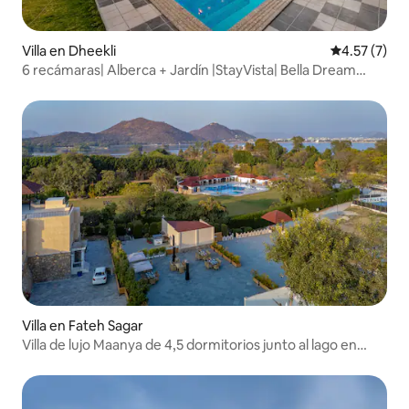
Villa en Dheekli
Calificación
4.57 (7)
6 recámaras| Alberca + Jardín |StayVista| Bella Dream
@Rajasthan
Villa en Fateh Sagar
Villa de lujo Maanya de 4,5 dormitorios junto al lago en
Udaipur