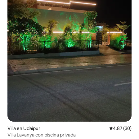
Villa en Udaipur
Calificación p
4.87 (30)
Villa Lavanya con piscina privada