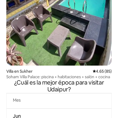
Villa en Sukher
Calificación p
4.65 (85)
Soham Villa Palace: piscina + habitaciones + salón + cocina
¿Cuál es la mejor época para visitar
Udaipur?
Mes
Jun