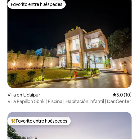
Favorito entre huéspedes
Favorito entre huéspedes
Villa en Udaipur
Calificación
5.0 (10)
Villa Papillon 5bhk | Piscina | Habitación infantil | DanCenter
Favorito entre huéspedes
Favorito entre huéspedes preferido