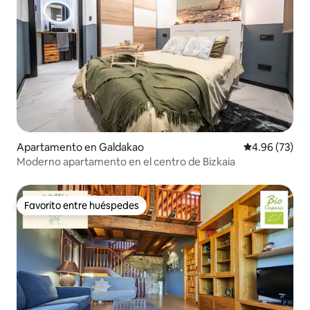
Apartamento en Galdakao
Calificación p
4.96 (73)
Moderno apartamento en el centro de Bizkaia
Favorito entre huéspedes
Favorito entre huéspedes