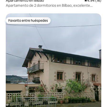
Apartamento en Bilbao
Calificación 
4.94 (16)
Apartamento de 2 dormitorios en Bilbao, excelente
ubicación
Favorito entre huéspedes
Favorito entre huéspedes