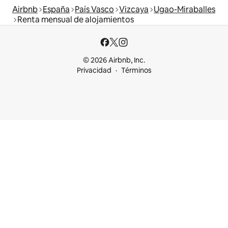
Airbnb
España
País Vasco
Vizcaya
Ugao-Miraballes
Renta mensual de alojamientos
© 2026 Airbnb, Inc.
Privacidad
Términos