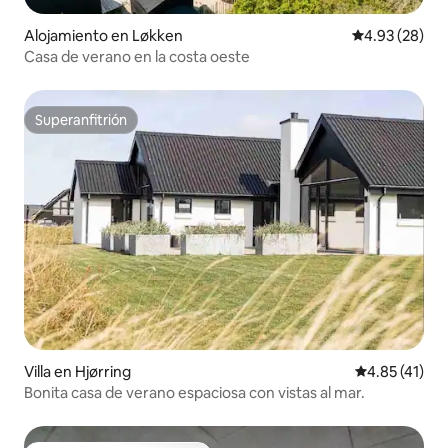
Alojamiento en Løkken
Calificación p
4.93 (28)
Casa de verano en la costa oeste
Superanfitrión
Superanfitrión
Villa en Hjørring
Calificación 
4.85 (41)
Bonita casa de verano espaciosa con vistas al mar.