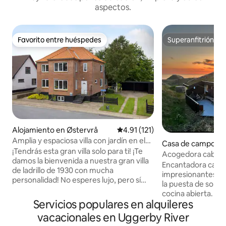
aspectos.
Favorito entre huéspedes
Superanfitrión
Favorito entre huéspedes
Superanfitrión
Alojamiento en Østervrå
Calificación promedio: 4.91 de 5
4.91 (121)
Amplia y espaciosa villa con jardín en el
Casa de campo en 
centro de Jutlandia del Norte
¡Tendrás esta gran villa solo para ti! ¡Te
Acogedora cabaña 
damos la bienvenida a nuestra gran villa
vistas impresiona
Encantadora casa
de ladrillo de 1930 con mucha
impresionantes vis
personalidad! No esperes lujo, pero sí
la puesta de sol s
mucho espacio tanto en el exterior
cocina abierta. L
como en el interior. El alojamiento es
Servicios populares en alquileres
proporcionan luz y 
perfecto para cualquier persona que
en un frío día de i
vacacionales en Uggerby River
quiera paz y tranquilidad en un
estufa de leña y c