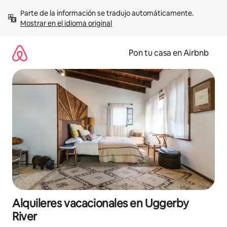
Omite
Parte de la información se tradujo automáticamente. 
el
Mostrar en el idioma original
contenido
Pon tu casa en Airbnb
Alquileres vacacionales en Uggerby
River