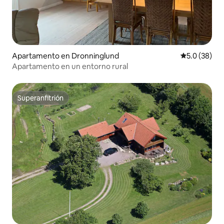
Apartamento en Dronninglund
Calificación
5.0 (38)
Apartamento en un entorno rural
Superanfitrión
Superanfitrión