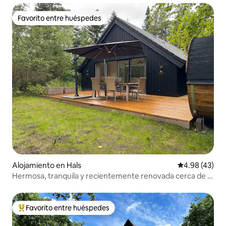
Favorito entre huéspedes
Favorito entre huéspedes
Alojamiento en Hals
Calificación 
4.98 (43)
Hermosa, tranquila y recientemente renovada cerca de la
playa
Favorito entre huéspedes
Favorito entre huéspedes preferido