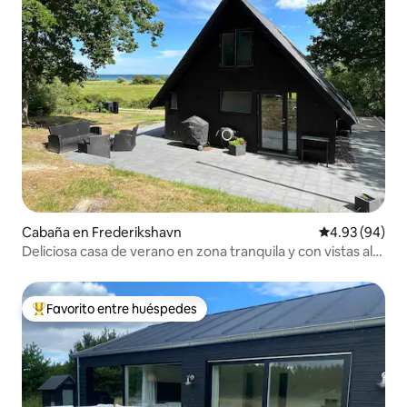
Cabaña en Frederikshavn
Calificación p
4.93 (94)
Deliciosa casa de verano en zona tranquila y con vistas al
mar
Favorito entre huéspedes
Favorito entre huéspedes preferido