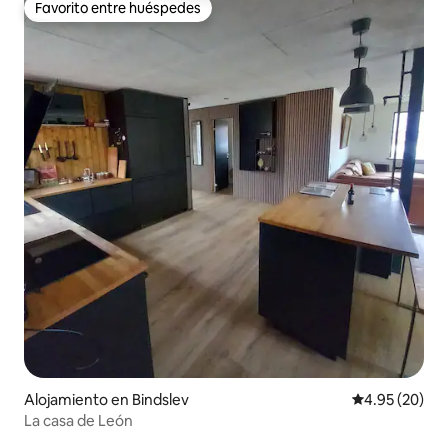
Favorito entre huéspedes
Favorito entre huéspedes
Alojamiento en Bindslev
Calificación p
4.95 (20)
La casa de León