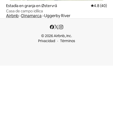
Estadía en granja en Østervrå
Calificación
4.8 (40)
Casa de campo idílica
Airbnb
Dinamarca
Uggerby River
© 2026 Airbnb, Inc.
Privacidad
Términos