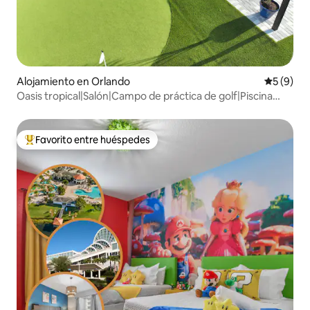
Alojamiento en Orlando
Calificac
5 (9)
Oasis tropical|Salón|Campo de práctica de golf|Piscina
climatizada
Favorito entre huéspedes
Favorito entre huéspedes preferido