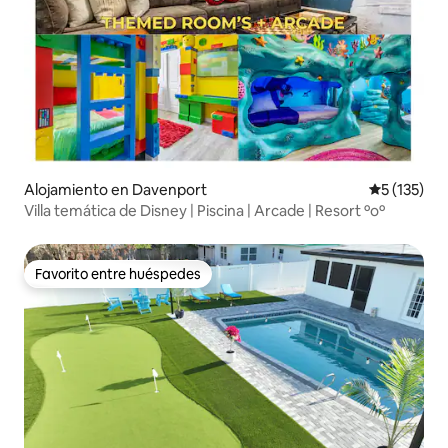
Alojamiento en Davenport
Calificació
5 (135)
Villa temática de Disney | Piscina | Arcade | Resort ºoº
Favorito entre huéspedes
Favorito entre huéspedes