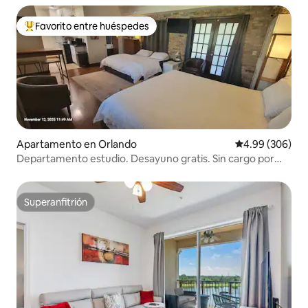
Favorito entre huéspedes
Favorito entre huéspedes preferido
Apartamento en Orlando
Calificación pr
4.99 (306)
Departamento estudio. Desayuno gratis. Sin cargo por
limpieza. 2 camas tamaño king
Superanfitrión
Superanfitrión