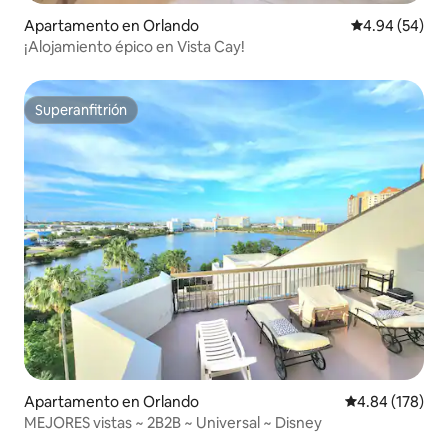
Apartamento en Orlando
Calificación p
4.94 (54)
¡Alojamiento épico en Vista Cay!
Superanfitrión
Superanfitrión
Apartamento en Orlando
Calificación pr
4.84 (178)
MEJORES vistas ~ 2B2B ~ Universal ~ Disney