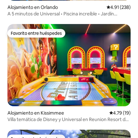
Alojamiento en Orlando
Calificación p
4.91 (238)
A 5 minutos de Universal • Piscina increíble • Jardín
enorme
Favorito entre huéspedes
Favorito entre huéspedes
Alojamiento en Kissimmee
Calificación 
4.79 (19)
Villa temática de Disney y Universal en Reunion Resort de
4 dormitorios