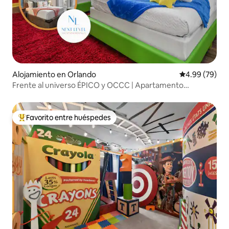
Alojamiento en Orlando
Calificación p
4.99 (79)
Frente al universo ÉPICO y OCCC | Apartamento
temático de 3 dormitorios
Favorito entre huéspedes
Favorito entre huéspedes preferido