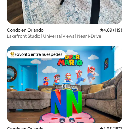
Condo en Orlando
Calificación p
4.89 (119)
Lakefront Studio | Universal Views | Near I-Drive
Favorito entre huéspedes
Favorito entre huéspedes preferido
Condo en Orlando
Calificación p
4.95 (187)