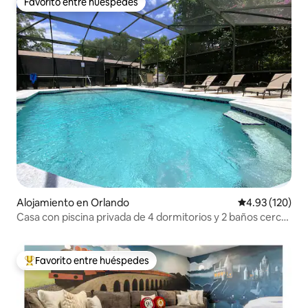
Favorito entre huéspedes
Favorito entre huéspedes
Alojamiento en Orlando
Calificación p
4.93 (120)
Casa con piscina privada de 4 dormitorios y 2 baños cerca
de Universal/parques
Favorito entre huéspedes
Favorito entre huéspedes preferido