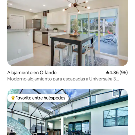
Alojamiento en Orlando
Calificación p
4.86 (95)
Moderno alojamiento para escapadas a Universal/a 3
minutos de Universal
Favorito entre huéspedes
Favorito entre huéspedes preferido