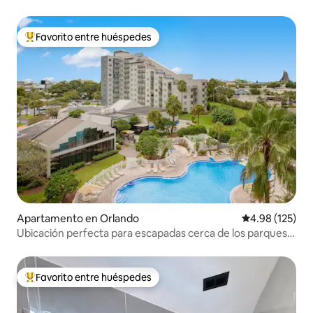
Favorito entre huéspedes
Favorito entre huéspedes preferido
Apartamento en Orlando
Calificación p
4.98 (125)
Ubicación perfecta para escapadas cerca de los parques
de Universal
Favorito entre huéspedes
Favorito entre huéspedes preferido