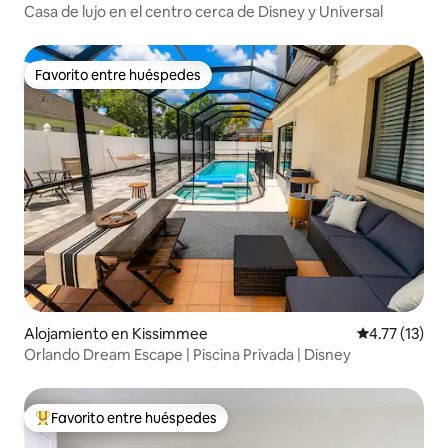
Casa de lujo en el centro cerca de Disney y Universal
Favorito entre huéspedes
Favorito entre huéspedes
Alojamiento en Kissimmee
Calificación 
4.77 (13)
Orlando Dream Escape | Piscina Privada | Disney
Favorito entre huéspedes
Favorito entre huéspedes preferido