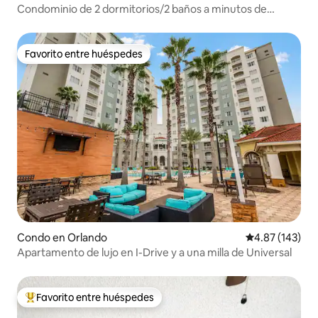
Condominio de 2 dormitorios/2 baños a minutos de
Universal y Epic Universe
Favorito entre huéspedes
Favorito entre huéspedes
Condo en Orlando
Calificación p
4.87 (143)
Apartamento de lujo en I-Drive y a una milla de Universal
Favorito entre huéspedes
Favorito entre huéspedes preferido