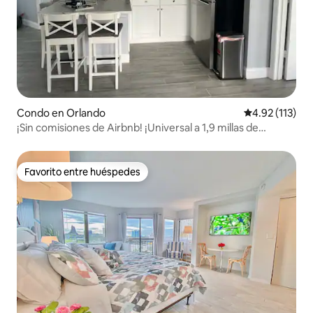
Condo en Orlando
Calificación p
4.92 (113)
¡Sin comisiones de Airbnb! ¡Universal a 1,9 millas de
distancia! 1401
Favorito entre huéspedes
Favorito entre huéspedes