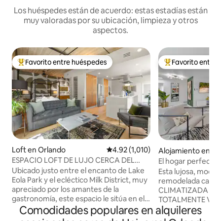
Los huéspedes están de acuerdo: estas estadías están
muy valoradas por su ubicación, limpieza y otros
aspectos.
Favorito entre huéspedes
Favorito entre
Favorito entre huéspedes preferido
Favorito entre hu
Loft en Orlando
Calificación promedio: 4.92 de 5, 
4.92 (1,010)
Alojamiento en Or
ESPACIO LOFT DE LUJO CERCA DEL
El hogar perfecto, 
CENTRO DE LA CIUDAD.
junto a Universal
Ubicado justo entre el encanto de Lake
Esta lujosa, mod
Eola Park y el ecléctico Milk District, muy
remodelada casa un
apreciado por los amantes de la
CLIMATIZADA y amp
gastronomía, este espacio le sitúa en el
TOTALMENTE VAL
Comodidades populares en alquileres
corazón de los barrios más vibrantes de
en uno de los mejo
Orlando. Con una renovación completa
Orlando. Con una ubicación céntrica de