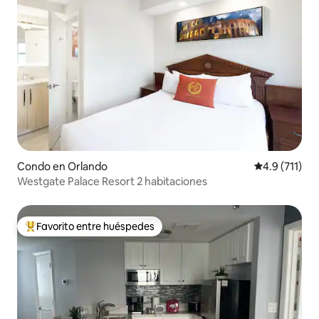
Condo en Orlando
Calificación 
4.9 (711)
Westgate Palace Resort 2 habitaciones
Favorito entre huéspedes
Favorito entre huéspedes preferido