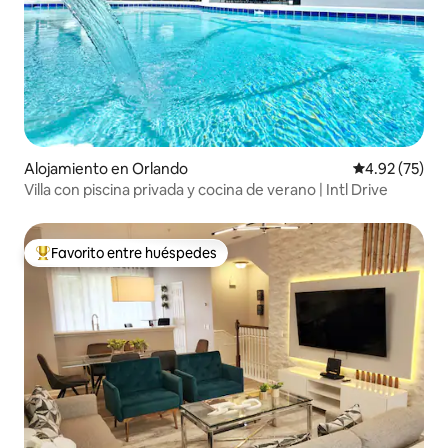
Alojamiento en Orlando
Calificación 
4.92 (75)
Villa con piscina privada y cocina de verano | Intl Drive
Favorito entre huéspedes
Favorito entre huéspedes preferido