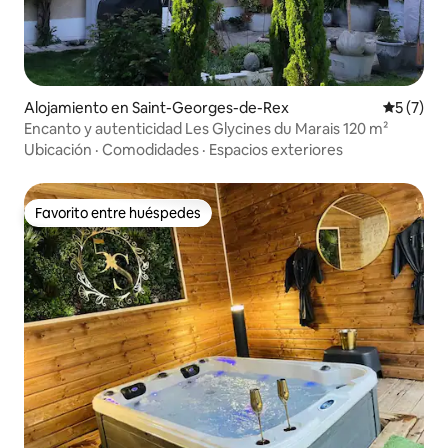
Alojamiento en Saint-Georges-de-Rex
Calificac
5 (7)
Encanto y autenticidad Les Glycines du Marais 120 m²
Ubicación
·
Comodidades
·
Espacios exteriores
Favorito entre huéspedes
Favorito entre huéspedes