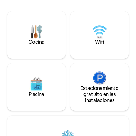
Comercio a 5 minutos. Se puede pasear
romántica, descan
en bicicleta o a pie por las orillas del
estancia prolongad
Sèvre y por el bosque de Chizé. Golf de
está lista para dar
Niort a 15 minutos. Acceso a la piscina
mejores condicion
climatizada desde principios de mayo
minutos de La Roc
hasta finales de septiembre.
la isla de Ré y a 1 
Cocina
Wifi
Estacionamiento
Piscina
gratuito en las
instalaciones