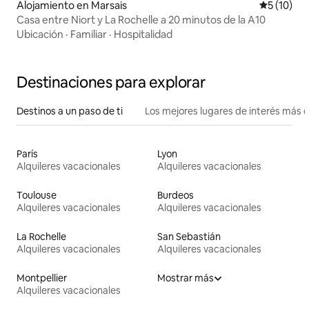
Alojamiento en Marsais
Calificaci
5 (10)
Casa entre Niort y La Rochelle a 20 minutos de la A10
Ubicación
·
Familiar
·
Hospitalidad
Destinaciones para explorar
Destinos a un paso de ti
Los mejores lugares de interés más 
París
Lyon
Alquileres vacacionales
Alquileres vacacionales
Toulouse
Burdeos
Alquileres vacacionales
Alquileres vacacionales
La Rochelle
San Sebastián
Alquileres vacacionales
Alquileres vacacionales
Montpellier
Mostrar más
Alquileres vacacionales