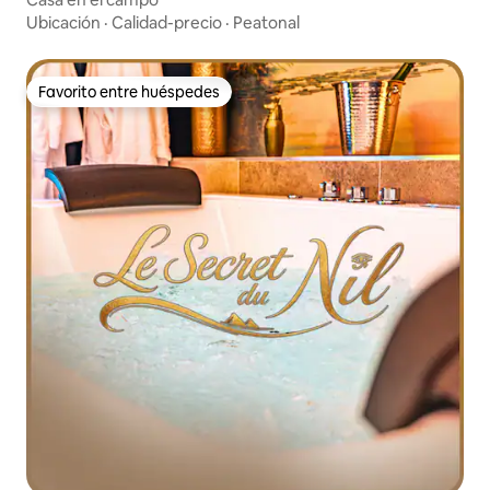
Ubicación
·
Calidad-precio
·
Peatonal
Favorito entre huéspedes
Favorito entre huéspedes