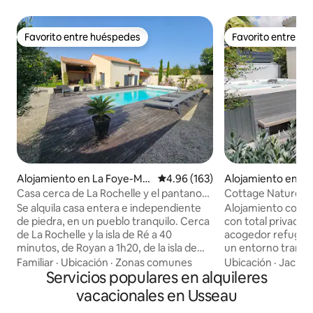
Favorito entre huéspedes
Favorito entre h
Favorito entre huéspedes
Favorito entre h
Alojamiento en La Foye-Mo
Calificación promedio: 4.96 de 5
4.96 (163)
Alojamiento en Sa
njault
r-d'Aunis
Casa cerca de La Rochelle y el pantano
Cottage Nature&Séré
de Poitevin
acondicionado jacu
Se alquila casa entera e independiente
Alojamiento con sp
septiembre
de piedra, en un pueblo tranquilo. Cerca
con total privacidad. Bienvenido 
de La Rochelle y la isla de Ré a 40
acogedor refugio de 40 m
minutos, de Royan a 1h20, de la isla de
un entorno tranqui
Oleron a 1h40, del Futuroscope a 1h, del
campo tiene un do
Familiar
·
Ubicación
·
Zonas comunes
Ubicación
·
Jacuzz
Puy du Fou a 1h30, del Zoodysée de
Servicios populares en alquileres
un sofá cama. Ambiente zen con
Chizé a 10 minutos, Niort a 20 minutos,
palmeras y vegeta
vacacionales en Usseau
Coulon y el Marais Poitevin a 15 minutos.
Estacionamiento cercan