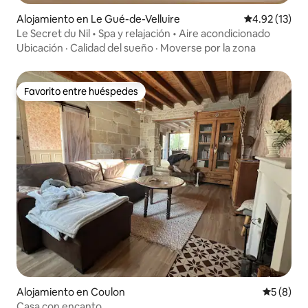
Alojamiento en Le Gué-de-Velluire
Calificación 
4.92 (13)
Le Secret du Nil • Spa y relajación • Aire acondicionado
Ubicación
·
Calidad del sueño
·
Moverse por la zona
Favorito entre huéspedes
Favorito entre huéspedes
Alojamiento en Coulon
Calificac
5 (8)
Casa con encanto