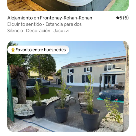
Alojamiento en Frontenay-Rohan-Rohan
Calificac
5 (6)
El quinto sentido • Estancia para dos
Silencio
·
Decoración
·
Jacuzzi
Favorito entre huéspedes
Favorito entre huéspedes preferido