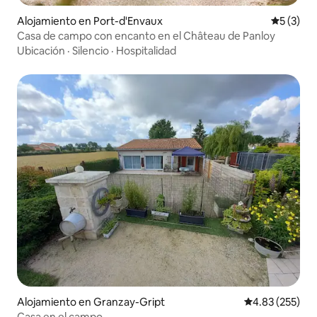
Alojamiento en Port-d'Envaux
Calificac
5 (3)
Casa de campo con encanto en el Château de Panloy
Ubicación
·
Silencio
·
Hospitalidad
Alojamiento en Granzay-Gript
Calificación pr
4.83 (255)
Casa en el campo