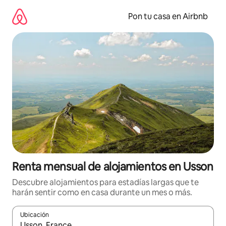
Omite
el
Pon tu casa en Airbnb
contenido
Renta mensual de alojamientos en Usson
Descubre alojamientos para estadías largas que te
harán sentir como en casa durante un mes o más.
Ubicación
Cuando los resultados estén disponibles, navega con las teclas d