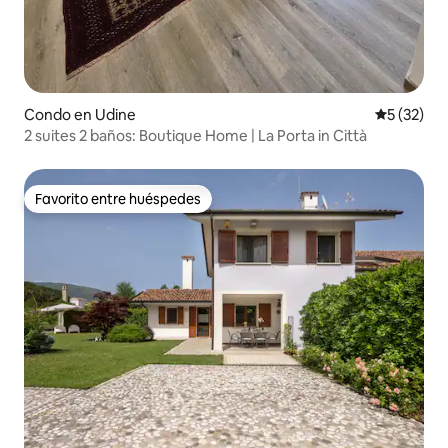
Condo en Udine
Calificaci
5 (32)
2 suites 2 baños: Boutique Home | La Porta in Città
Favorito entre huéspedes
Favorito entre huéspedes