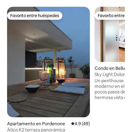
Favorito entre huéspedes
Favorito entre h
Favorito entre huéspedes
Favorito entre h
Condo en Belluno
Sky Light Dolomiti,
Un penthouse lumi
moderno en el cen
pocos pasos del es
hermosa vista de los
techos altos, ven
arquitectura mod
cuenta con una sal
dos cómodas habit
Apartamento en Pordenone
Calificación promedio: 4.9 de 
4.9 (49)
funcional, lo que l
Ático K2 terraza panorámica
familias, parejas o