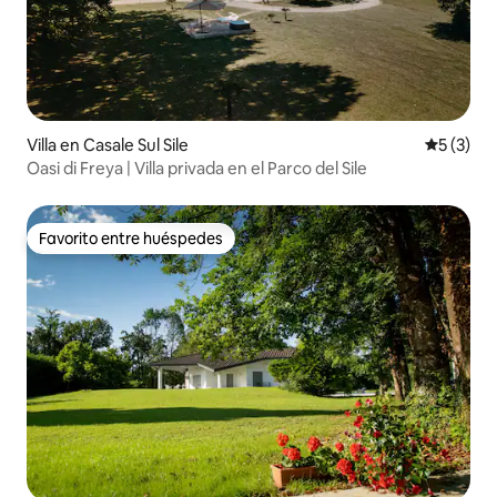
Villa en Casale Sul Sile
Calificac
5 (3)
Oasi di Freya | Villa privada en el Parco del Sile
Favorito entre huéspedes
Favorito entre huéspedes