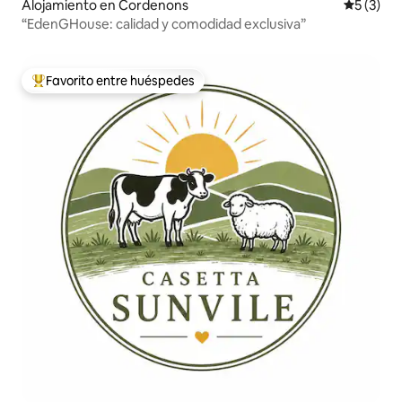
Alojamiento en Cordenons
Calificac
5 (3)
“EdenGHouse: calidad y comodidad exclusiva”
Favorito entre huéspedes
Favorito entre huéspedes preferido