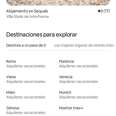
Alojamiento en Sequals
Calificaci
5 (17)
Villa Stelis de Interhome
Destinaciones para explorar
Destinos a un paso de ti
Los mejores lugares de interés más 
Roma
Florencia
Alquileres vacacionales
Alquileres vacacionales
Viena
Venecia
Alquileres vacacionales
Alquileres vacacionales
Milán
Múnich
Alquileres vacacionales
Alquileres vacacionales
Génova
Mostrar más
Alquileres vacacionales