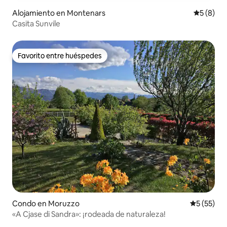
Alojamiento en Montenars
Calificac
5 (8)
Casita Sunvile
Favorito entre huéspedes
Favorito entre huéspedes
Condo en Moruzzo
Calificaci
5 (55)
«A Cjase di Sandra»: ¡rodeada de naturaleza!