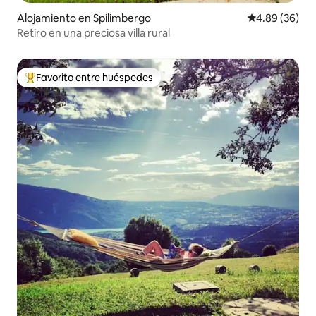
Alojamiento en Spilimbergo
Calificación p
4.89 (36)
Retiro en una preciosa villa rural
Favorito entre huéspedes
Favorito entre huéspedes preferido