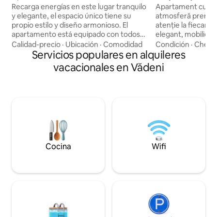
departamento com
Recarga energías en este lugar tranquilo
Apartament cu de
y elegante, el espacio único tiene su
atmosferă premiu
propio estilo y diseño armonioso. El
atenție la fiecare 
apartamento está equipado con todos
elegant, mobilier c
los estándares modernos,
lucru cochet creea
Calidad-precio
·
Ubicación
·
Comodidad
Condición
·
Check
electrodomésticos de alta calidad y una
Servicios populares en alquileres
pentru relaxare, câ
sala de estar separada en el balcón que
business. O locuință
vacacionales en Vădeni
te permitirá relajarte y disfrutar de la
perfectă pentru o 
comodidad y la calidez de este
un simplu sejur
apartamento. El apartamento está
equipado con todo lo necesario para
estancias diarias y más largas.
Cocina
Wifi