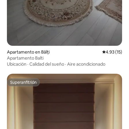
Apartamento en Bălți
Calificación 
4.93 (15)
Apartamento Balti
Ubicación
·
Calidad del sueño
·
Aire acondicionado
Superanfitrión
Superanfitrión