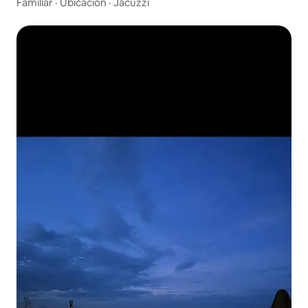
Familiar
·
Ubicación
·
Jacuzzi