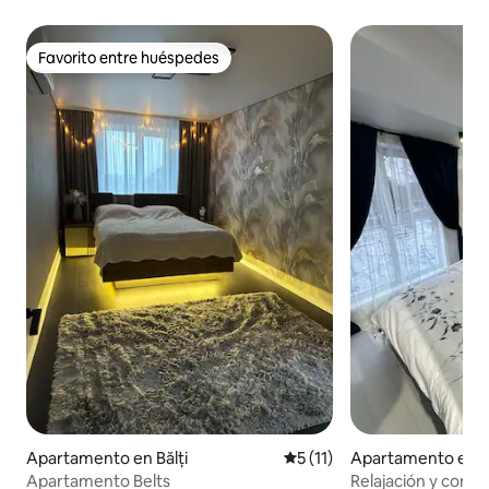
Favorito entre huéspedes
Favorito entre huéspedes
Apartamento en Bălți
Calificación promedio: 5 de 
5 (11)
Apartamento en Bă
Apartamento Belts
Relajación y comod