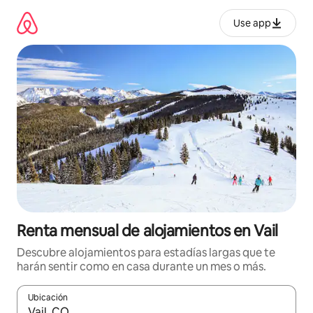
Omite
el
Use app
contenido
Renta mensual de alojamientos en Vail
Descubre alojamientos para estadías largas que te
harán sentir como en casa durante un mes o más.
Ubicación
Cuando los resultados estén disponibles, navega con las teclas d