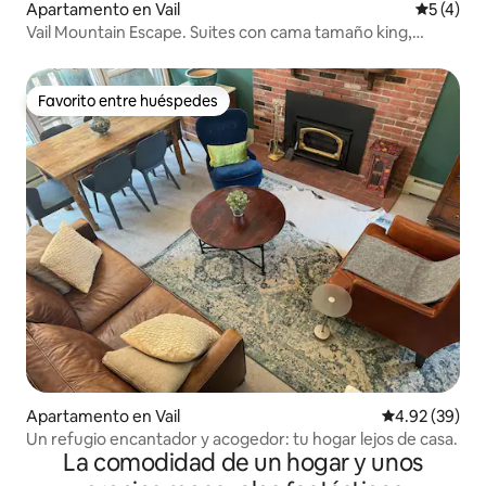
Apartamento en Vail
Calificac
5 (4)
Vail Mountain Escape. Suites con cama tamaño king,
servicios de resort
Favorito entre huéspedes
Favorito entre huéspedes
Apartamento en Vail
Calificación p
4.92 (39)
Un refugio encantador y acogedor: tu hogar lejos de casa.
La comodidad de un hogar y unos