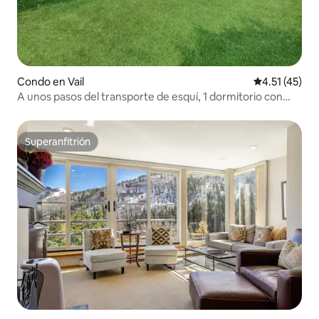
Condo en Vail
Calificación 
4.51 (45)
A unos pasos del transporte de esquí, 1 dormitorio con
vistas a la montaña | Jacuzzi
Superanfitrión
Superanfitrión