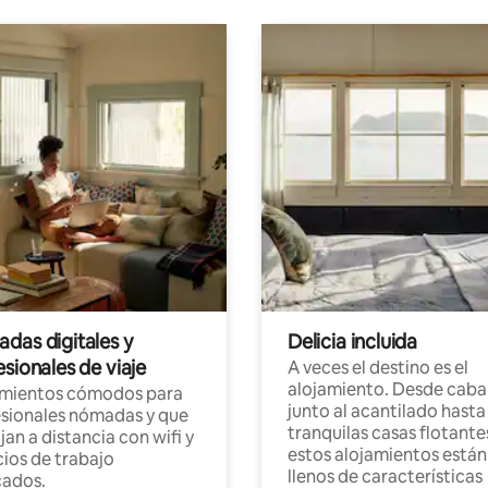
das digitales y
Delicia incluida
sionales de viaje
A veces el destino es el
alojamiento. Desde caba
amientos cómodos para
junto al acantilado hasta
sionales nómadas y que
tranquilas casas flotante
jan a distancia con wifi y
estos alojamientos están
ios de trabajo
llenos de características
cados.