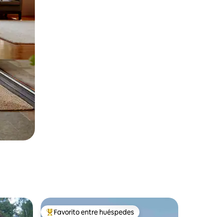
Favorito entre huéspedes
Favorito entre huéspedes preferido