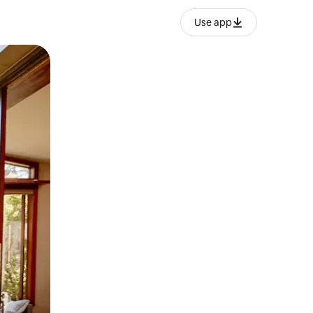
Use app
o o desliza el dedo.