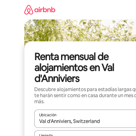
Omite
el
contenido
Renta mensual de
alojamientos en Val
d'Anniviers
Descubre alojamientos para estadías largas 
te harán sentir como en casa durante un mes 
más.
Ubicación
Cuando los resultados estén disponibles, navega co
Llegada