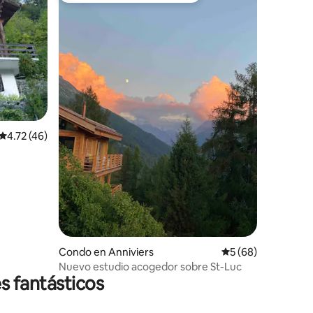
Calificación promedio: 4.72 de 5, 46 reseñas
4.72 (46)
Condo en Anniviers
Calificación promed
5 (68)
Nuevo estudio acogedor sobre St-Luc
s fantásticos