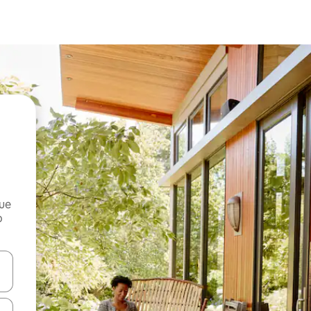
que
o
n las teclas de flecha hacia arriba y hacia abajo o explora con el tact