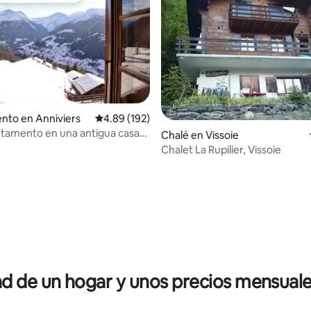
nto en Anniviers
Calificación promedio: 4.89 de 5, 192 reseñas
4.89 (192)
tamento en una antigua casa
 4.95 de 5, 60 reseñas
Chalé en Vissoie
l.
Chalet La Rupilier, Vissoie
 de un hogar y unos precios mensuale