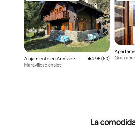
Apartame
Gran apar
Alojamiento en Anniviers
Calificación promedio:
4.95 (60)
tradiciona
Maravilloso chalet
La comodidad