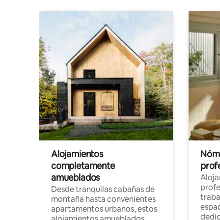
Alojamientos
Nóma
completamente
profe
amueblados
Aloj
profe
Desde tranquilas cabañas de
traba
montaña hasta convenientes
espac
apartamentos urbanos, estos
dedi
alojamientos amueblados