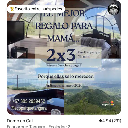
Favorito entre huéspedes
Favorito entre huéspedes preferido
Domo en Cali
Calificación p
4.94 (231)
Ecoparque Tangara - Ecolodge 2