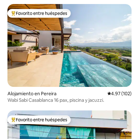
Favorito entre huéspedes
Favorito entre huéspedes preferido
Alojamiento en Pereira
Calificación p
4.97 (102)
Wabi Sabi Casablanca 16 pax, piscina y jacuzzi.
Favorito entre huéspedes
Favorito entre huéspedes preferido