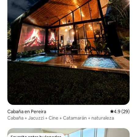
Cabaña en Pereira
Calificación
4.9 (29)
Cabaña + Jacuzzi + Cine + Catamarán + naturaleza