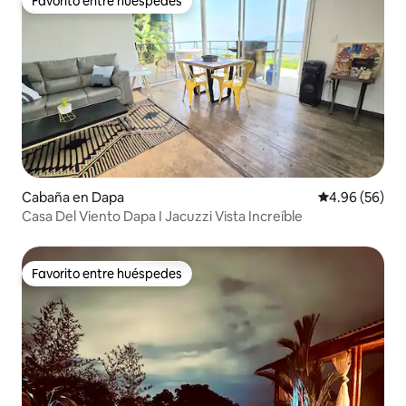
Favorito entre huéspedes
Favorito entre huéspedes
Cabaña en Dapa
Calificación p
4.96 (56)
Casa Del Viento Dapa I Jacuzzi Vista Increíble
Favorito entre huéspedes
Favorito entre huéspedes