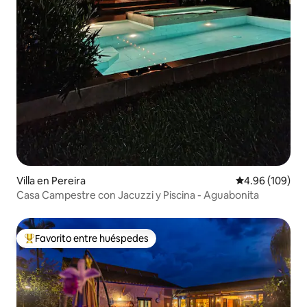
Villa en Pereira
Calificación pr
4.96 (109)
Casa Campestre con Jacuzzi y Piscina - Aguabonita
Favorito entre huéspedes
Favorito entre huéspedes preferido