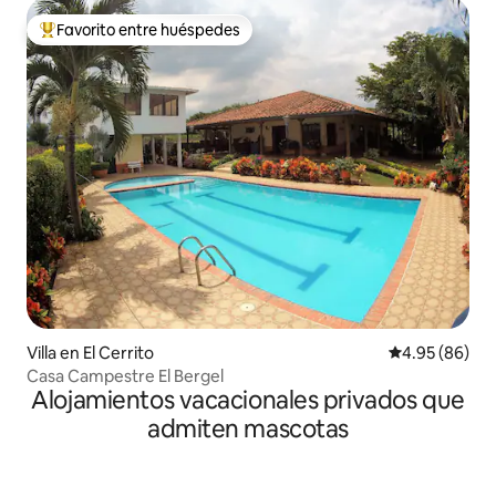
Favorito entre huéspedes
Favorito entre huéspedes preferido
Villa en El Cerrito
Calificación p
4.95 (86)
Casa Campestre El Bergel
Alojamientos vacacionales privados que
admiten mascotas