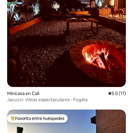
Minicasa en Cali
Calificación
5.0 (17)
Jacuzzi- Vistas espectaculares - Fogata
Favorito entre huéspedes
Favorito entre huéspedes preferido