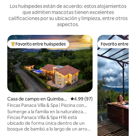
Los huéspedes están de acuerdo: estos alojamientos
que admiten mascotas tienen excelentes
calificaciones por su ubicación y limpieza, entre otros
aspectos.
Favorito entre huéspedes
Favorito entre h
Favorito entre huéspedes preferido
Favorito entre h
Casa de campo en Quimbay
Calificación promedio: 4.99 de 
4.99 (97)
a
Fincas Panaca Villa & Spa | Piscina con
jacuzzi renovada
Sumerge a la familia en la naturaleza...
Fincas Panaca Villa & Spa H16 está
ubicado de forma única dentro de un
bosque de bambú a lo largo de un arroyo
con rápidos de aguas bravas. ¡Disfruta