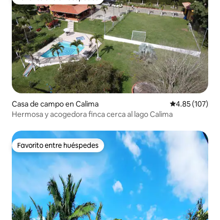
Favorito entre huéspedes
Casa de campo en Calima
Calificación p
4.85 (107)
Hermosa y acogedora finca cerca al lago Calima
Favorito entre huéspedes
Favorito entre huéspedes