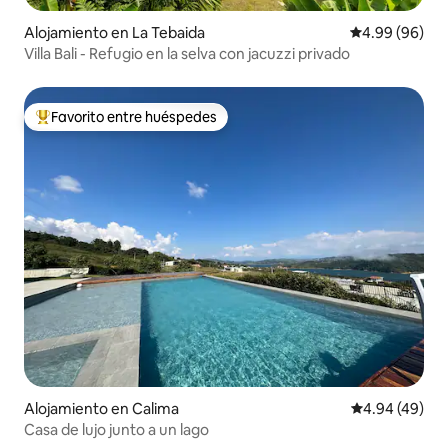
Alojamiento en La Tebaida
Calificación p
4.99 (96)
Villa Bali - Refugio en la selva con jacuzzi privado
Favorito entre huéspedes
Favorito entre huéspedes preferido
Alojamiento en Calima
Calificación p
4.94 (49)
Casa de lujo junto a un lago