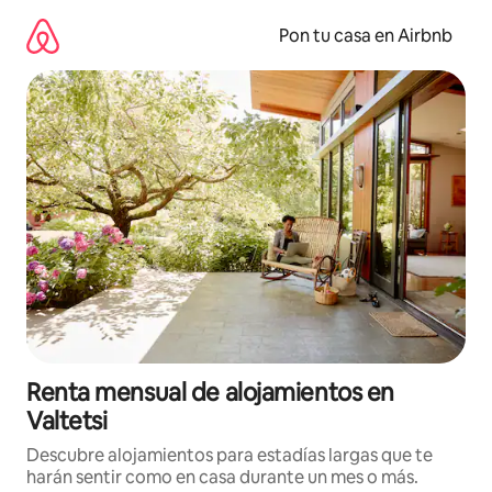
Omite
el
Pon tu casa en Airbnb
contenido
Renta mensual de alojamientos en
Valtetsi
Descubre alojamientos para estadías largas que te
harán sentir como en casa durante un mes o más.