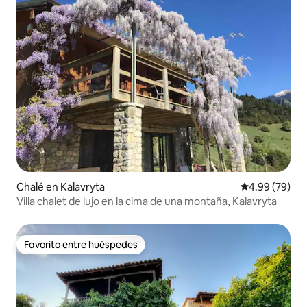
Chalé en Kalavryta
Calificación p
4.99 (79)
Villa chalet de lujo en la cima de una montaña, Kalavryta
Favorito entre huéspedes
Favorito entre huéspedes