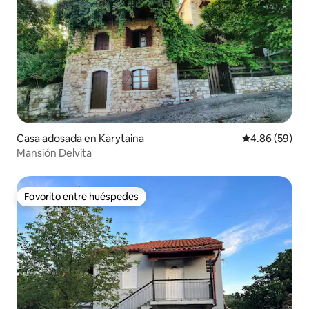
Casa adosada en Karytaina
Calificación p
4.86 (59)
Mansión Delvita
Favorito entre huéspedes
Favorito entre huéspedes