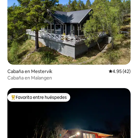
Cabaña en Mestervik
Calificación 
4.95 (42)
Cabaña en Malangen
Favorito entre huéspedes
Favorito entre huéspedes preferido