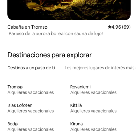
Cabaña en Tromsø
Calificación p
4.96 (69)
¡Paraíso de la aurora boreal con sauna de lujo!
Destinaciones para explorar
Destinos a un paso de ti
Los mejores lugares de interés más 
Tromsø
Rovaniemi
Alquileres vacacionales
Alquileres vacacionales
Islas Lofoten
Kittilä
Alquileres vacacionales
Alquileres vacacionales
Bodø
Kiruna
Alquileres vacacionales
Alquileres vacacionales