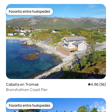
Favorito entre huéspedes
Favorito entre huéspedes
Cabaña en Tromsø
Calificación p
4.96 (56)
Brensholmen Coast Pier
Favorito entre huéspedes
Favorito entre huéspedes