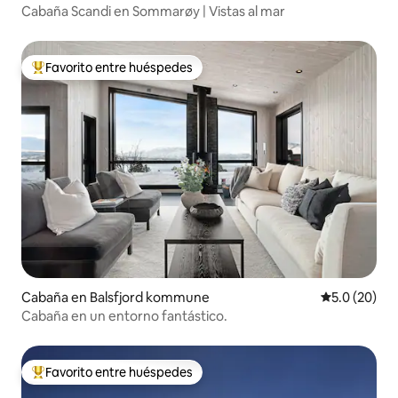
Cabaña Scandi en Sommarøy | Vistas al mar
Favorito entre huéspedes
Favorito entre huéspedes preferido
Cabaña en Balsfjord kommune
Calificación
5.0 (20)
Cabaña en un entorno fantástico.
Favorito entre huéspedes
Favorito entre huéspedes preferido