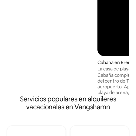
Jacuzzi privado. - Ideal para el retiro de
parejas. - En el "Aurora Belt" para
disfrutar de las vistas ideales de la aurora
boreal. - Atracciones aisladas pero
cercanas (trineo de perros, esquí, centro
de la ciudad). - Recién remodelado. -
Wifi.
Cabaña en Brens
La casa de playa N
Cabaña completa
del centro de Trom
aeropuerto. Aparc
playa de arena, con
Servicios populares en alquileres
Malangen, el faro
Sommarøya. Gran 
vacacionales en Vangshamn
senderismo, tienda
km, alquiler de ka
Sommarøya. Disfrut
hermoso porche de
jacuzzi con capaci