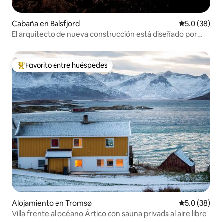
Cabaña en Balsfjord
Calificación
5.0 (38)
El arquitecto de nueva construcción está diseñado por
Snøhetta en la hermosa naturaleza
Favorito entre huéspedes
Favorito entre huéspedes preferido
Alojamiento en Tromsø
Calificación
5.0 (38)
Villa frente al océano Ártico con sauna privada al aire libre