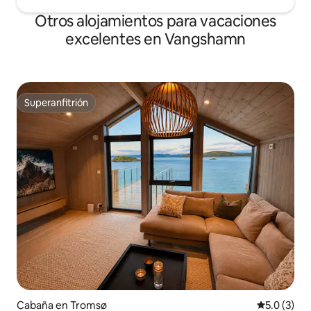
Otros alojamientos para vacaciones
excelentes en Vangshamn
Superanfitrión
Superanfitrión
Cabaña en Tromsø
Calificació
5.0 (3)