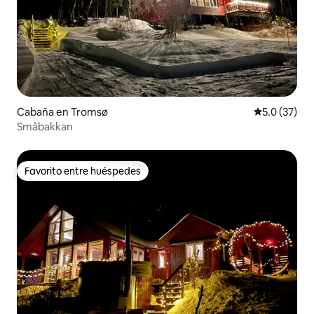
Cabaña en Tromsø
Calificación
5.0 (37)
Småbakkan
Favorito entre huéspedes
Favorito entre huéspedes