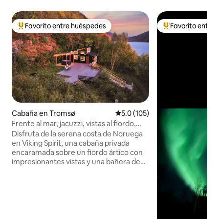
Favorito entre huéspedes
Favorito entre
Favorito entre huéspedes preferido
Favorito entre hu
Cabaña en Tromsø
Calificación promedio: 5.0 de 5
5.0 (105)
Frente al mar, jacuzzi, vistas al fiordo,
privado
Disfruta de la serena costa de Noruega
en Viking Spirit, una cabaña privada
encaramada sobre un fiordo ártico con
impresionantes vistas y una bañera de
hidromasaje. Amplia terraza abierta y
ventanas del piso al techo perfectas
para ver las auroras boreales. YouTube
Video: busca la pestaña
"@Northscapecollection '' channel-video
- A 40 minutos en coche de Tromsø. -