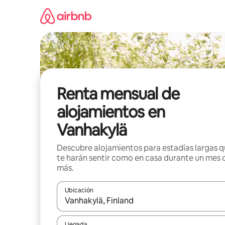
Omite
el
contenido
Renta mensual de
alojamientos en
Vanhakylä
Descubre alojamientos para estadías largas 
te harán sentir como en casa durante un mes 
más.
Ubicación
Cuando los resultados estén disponibles, navega co
Llegada