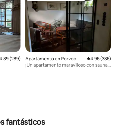
lificación promedio: 4.89 de 5, 289 reseñas
4.89 (289)
Apartamento en Porvoo
Calificación promedio: 
4.95 (385)
¡Un apartamento maravilloso con sauna y
bañera de hidromasaje!
s fantásticos