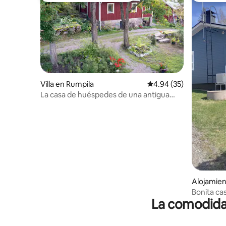
Villa en Rumpila
Calificación promedio:
4.94 (35)
La casa de huéspedes de una antigua
granja
Alojamien
Bonita ca
La comodidad