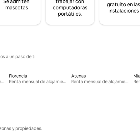
Se admiten
trabajar con
gratuito en la
mascotas
computadoras
instalaciones
portátiles.
os a un paso de ti
Florencia
Atenas
Mi
Renta mensual de alojamientos
Renta mensual de alojamientos
Renta mensual de alojamientos
zonas y propiedades.