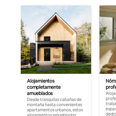
Alojamientos
Nóma
completamente
profe
amueblados
Aloj
profe
Desde tranquilas cabañas de
traba
montaña hasta convenientes
espac
apartamentos urbanos, estos
dedi
alojamientos amueblados