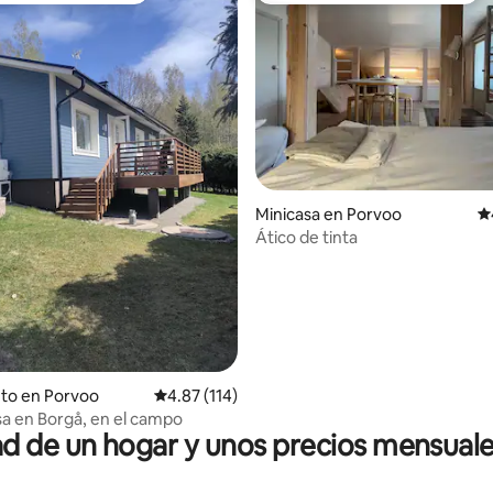
 4.94 de 5, 35 reseñas
Minicasa en Porvoo
Ca
Ático de tinta
to en Porvoo
Calificación promedio: 4.87 de 5, 114 reseñas
4.87 (114)
sa en Borgå, en el campo
 de un hogar y unos precios mensuale