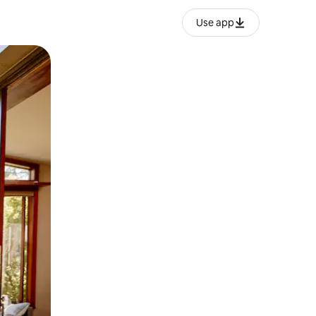
Use app
o o desliza el dedo.