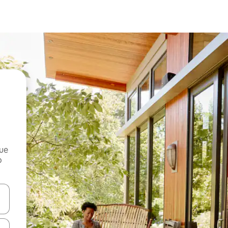
que
o
n las teclas de flecha hacia arriba y hacia abajo o explora con el tact