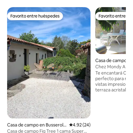
Favorito entre huéspedes
Favorito entre h
Favorito entre huéspedes
Favorito entre h
Casa de campo en
s
Chez Mondy Alberc
Varaignes
Te encantará Chez
perfecto para rela
vistas impresiona
terraza acristalad
las habitaciones t
independiente a tr
Adecuado para par
negocios, familias
familias con niño
compartan la recám
Casa de campo en Busserolle
Calificación promedio: 4.92 de 
4.92 (24)
y jacuzzi privados. La alberca abre desd
s
Casa de campo Fig Tree 1 cama Super