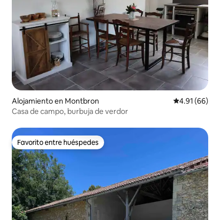
Alojamiento en Montbron
Calificación 
4.91 (66)
Casa de campo, burbuja de verdor
Favorito entre huéspedes
Favorito entre huéspedes