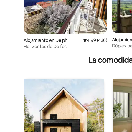
Alojamien
Alojamiento en Delphi
Calificación promedio: 
4.99 (436)
Dúplex pe
Horizontes de Delfos
La comodidad