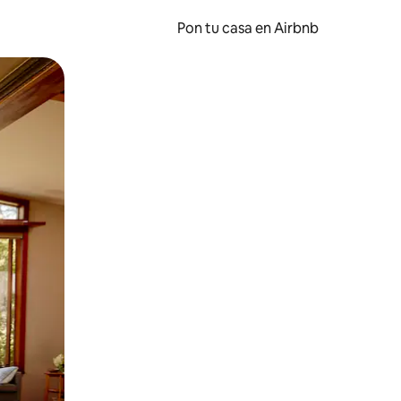
Pon tu casa en Airbnb
o o desliza el dedo.