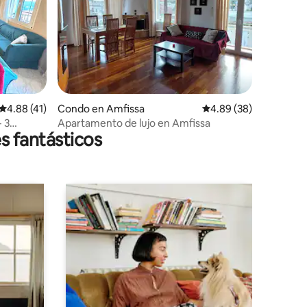
Calificación promedio: 4.88 de 5, 41 reseñas
4.88 (41)
Condo en Amfissa
Calificación promedio:
4.89 (38)
- 3
Apartamento de lujo en Amfissa
s fantásticos