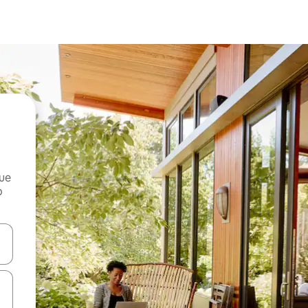
que
o
n las teclas de flecha hacia arriba y hacia abajo o explora con el tact