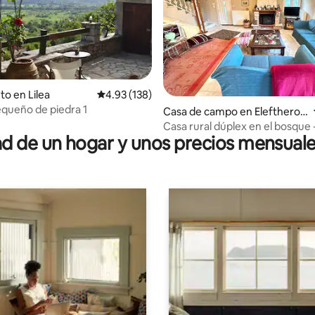
to en Lilea
Calificación promedio: 4.93 de 5, 138 reseñas
4.93 (138)
4.99 de 5, 436 reseñas
queño de piedra 1
Casa de campo en Eleftheroc
hori
Casa rural dúplex en el bosque 
 de un hogar y unos precios mensuale
dormitorios / 7 personas