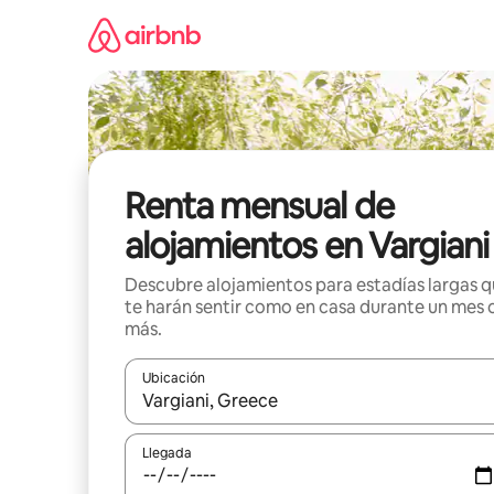
Omite
el
contenido
Renta mensual de
alojamientos en Vargiani
Descubre alojamientos para estadías largas 
te harán sentir como en casa durante un mes 
más.
Ubicación
Cuando los resultados estén disponibles, navega co
Llegada