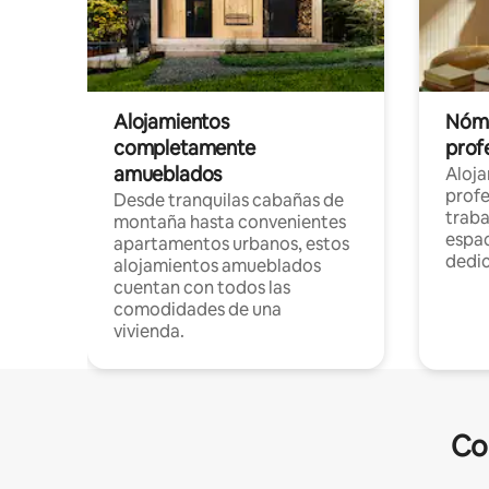
Alojamientos
Nóma
completamente
profe
amueblados
Aloj
profe
Desde tranquilas cabañas de
traba
montaña hasta convenientes
espac
apartamentos urbanos, estos
dedi
alojamientos amueblados
cuentan con todos las
comodidades de una
vivienda.
Co