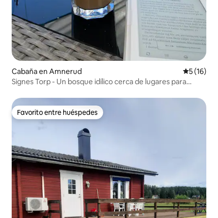
Cabaña en Amnerud
Calificaci
5 (16)
Signes Torp - Un bosque idílico cerca de lugares para
pescar y hacer senderismo
Favorito entre huéspedes
Favorito entre huéspedes