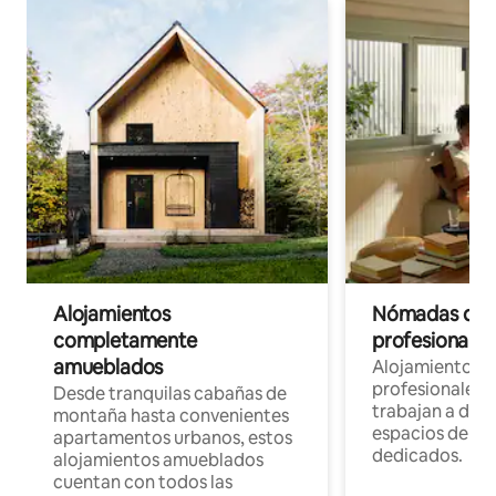
Alojamientos
Nómadas digit
completamente
profesionales 
amueblados
Alojamientos 
profesionales 
Desde tranquilas cabañas de
trabajan a dist
montaña hasta convenientes
espacios de tr
apartamentos urbanos, estos
dedicados.
alojamientos amueblados
cuentan con todos las