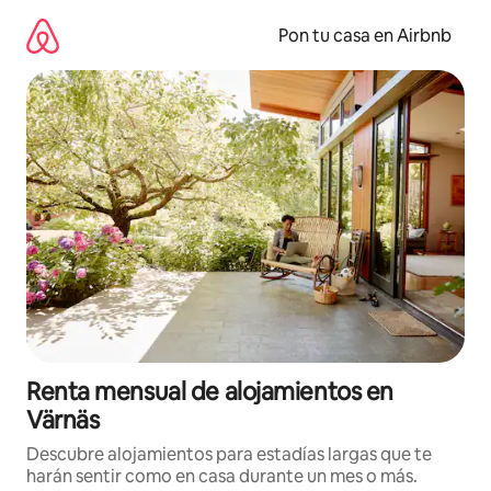
Omite
el
Pon tu casa en Airbnb
contenido
Renta mensual de alojamientos en
Värnäs
Descubre alojamientos para estadías largas que te
harán sentir como en casa durante un mes o más.