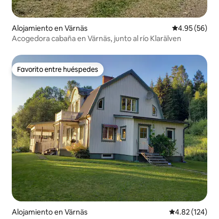
Alojamiento en Värnäs
Calificación p
4.95 (56)
Acogedora cabaña en Värnäs, junto al río Klarälven
Favorito entre huéspedes
Favorito entre huéspedes
Alojamiento en Värnäs
Calificación p
4.82 (124)