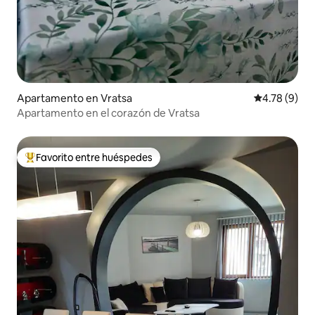
Apartamento en Vratsa
Calificación
4.78 (9)
Apartamento en el corazón de Vratsa
Favorito entre huéspedes
Favorito entre huéspedes preferido