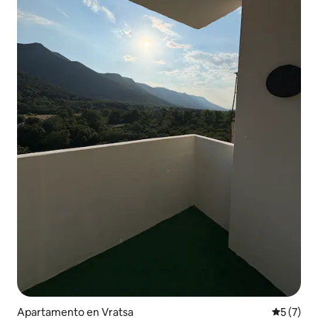
Apartamento en Vratsa
Calificac
5 (7)