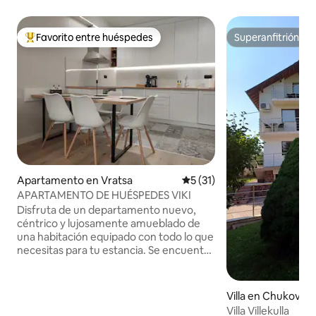
Favorito entre huéspedes
Superanfitrión
Favorito entre huéspedes preferido
Superanfitrión
Apartamento en Vratsa
Calificación promedio: 5 de 
5 (31)
APARTAMENTO DE HUÉSPEDES VIKI
Disfruta de un departamento nuevo,
céntrico y lujosamente amueblado de
una habitación equipado con todo lo que
necesitas para tu estancia. Se encuentra
a 500 metros de la plaza Hristo Botev, a 2
minutos de la zona peatonal de la ciudad
y a 10 minutos de la estación de
Villa en Chukovez
autobuses y la estación de tren. Cerca
Villa Villekulla