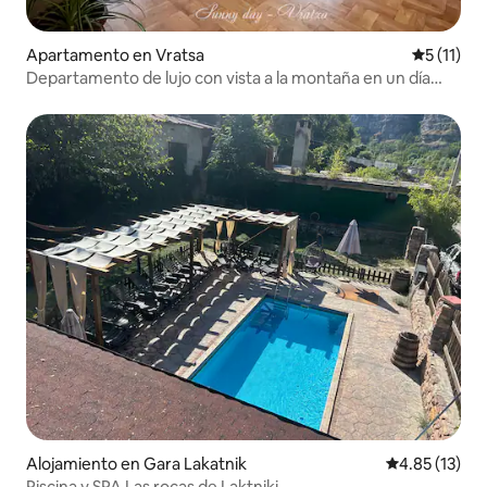
Apartamento en Vratsa
Calificaci
5 (11)
Departamento de lujo con vista a la montaña en un día
soleado
Alojamiento en Gara Lakatnik
Calificación 
4.85 (13)
Piscina y SPA Las rocas de Laktniki