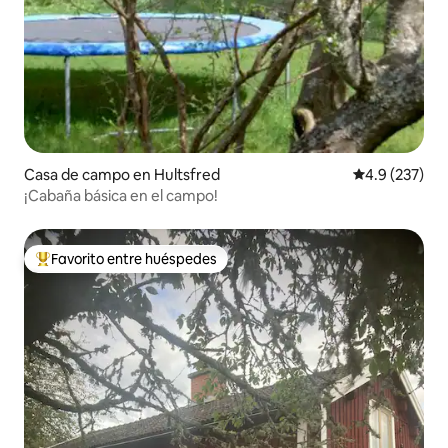
Casa de campo en Hultsfred
Calificación 
4.9 (237)
¡Cabaña básica en el campo!
Favorito entre huéspedes
Favorito entre huéspedes preferido