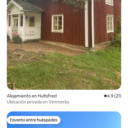
Alojamiento en Hultsfred
Calificación
4.9 (21)
Ubicación privada en Vimmerby
Favorito entre huéspedes
Favorito entre huéspedes