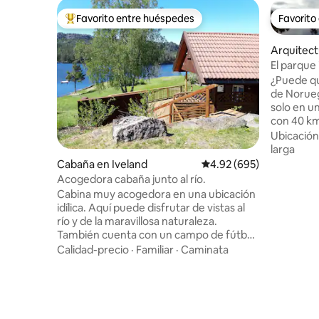
Favorito entre huéspedes
Favorito
Favorito entre huéspedes preferido
Favorito
Arquitect
nnesla
El parque 
ALE
¿Puede qu
de Noruega? Estarás comp
solo en u
con 40 km 
pequeñas.
Ubicación
nadáis, pe
larga
recogéis 
Cabaña en Iveland
Calificación promedio: 
4.92 (695)
disfrutáis
Acogedora cabaña junto al río.
de los bo
Cabina muy acogedora en una ubicación
Solo animales y
idílica. Aquí puede disfrutar de vistas al
las antig
río y de la maravillosa naturaleza.
noruegas 
También cuenta con un campo de fútbol
nuestro p
y con Setesdalsbanen en las cercanías. La
Calidad-precio
·
Familiar
·
Caminata
tienes la 
cabaña se encuentra a solo 10 minutos
100 % nat
de R9, a 20 minutos de Vennesla, a
carretera
30 minutos de Kristiansand y a
aeropuert
45 minutos del zoológico de Kristiansand.
Está a 100 metros de la ruta ciclista 3.