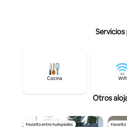
Internet muy rápido. Se puede utilizar la
sala de estar al aire libre con chimenea
previa solicitud. Zona de baño en el río a
50 m de la cabaña. Muchas rutas de
senderismo. El bote de remo se puede
Servicios
pedir prestado de aproximadamente
abril a aproximadamente noviembre.
Hay muchos peces pequeños en el río.
No se necesita licencia de pesca.
Cocina
Wifi
Otros alo
Favorito entre huéspedes
Favorito
Favorito entre huéspedes
Favorito