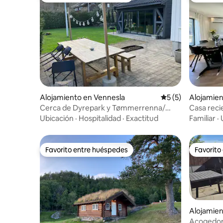
Alojamiento en Vennesla
Calificación prome
5 (5)
Alojamien
Cerca de Dyrepark y Tømmerrenna/
Casa rec
Setesdalsbanen 6 personas
distancia 
Ubicación
·
Hospitalidad
·
Exactitud
Familiar
·
Favorito entre huéspedes
Favorito
Favorito entre huéspedes
Favorito
Alojamien
Acogedora