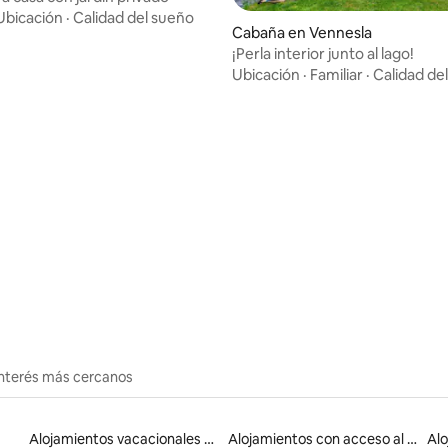
Ubicación
·
Calidad del sueño
Cabaña en Vennesla
¡Perla interior junto al lago!
io: 5 de 5, 21 reseñas
Ubicación
·
Familiar
·
Calidad de
interés más cercanos
Alojamientos vacacionales para familias
Alojamientos con acceso al lago