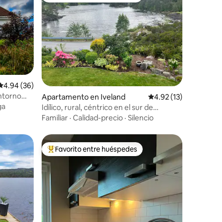
Calificación promedio: 4.94 de 5, 36 reseñas
4.94 (36)
entorno
Apartamento en Iveland
Calificación promedio:
4.92 (13)
ga
Idílico, rural, céntrico en el sur de
Noruega
Familiar
·
Calidad-precio
·
Silencio
Favorito entre huéspedes
rido
Favorito entre huéspedes preferido