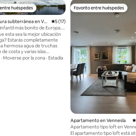
 entre huéspedes
Favorito entre huéspedes
 entre huéspedes
Favorito entre huéspedes
ura subterránea en Ve
Calificación promedio: 5 de 5, 17 reseñas
5 (17)
infantil más bonito de Europa.
NE El paraíso de la trucha.
e esta sea la mejor ubicación
letamente
na hermosa agua de truchas
de costa y varias islas
 Aquí estaréis solos mientras
·
Moverse por la zona
·
Estadía
scáis, hacéis fotografías,
bayas o setas, o simplemente
4.92 de 5, 695 reseñas
 de la vida juntos. En lo profundo
sques noruegos, sin un sonido.
 el viento. Aquí conocerá
uas tradiciones de construcción
de la época vikinga y de
ueblo indígena, los sami. Aquí
cobertura de internet y móvil.
uraleza, a 500 metros de la
Apartamento en Vennesla
C
, a una hora en coche del
o de Kjevik/Kristiansand.
Apartamento tipo loft en Venn
El apartamento tipo loft está s