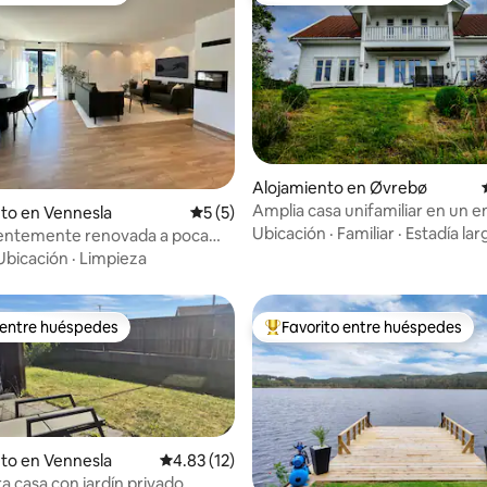
Alojamiento en Øvrebø
Amplia casa unifamiliar en un 
dio: 5 de 5, 5 reseñas
to en Vennesla
Calificación promedio: 5 de 5, 5 reseñas
5 (5)
pintoresco.
Ubicación
·
Familiar
·
Estadía lar
ientemente renovada a poca
del zoológico
Ubicación
·
Limpieza
 entre huéspedes
Favorito entre huéspedes
 entre huéspedes
Favorito entre huéspedes prefe
to en Vennesla
Calificación promedio: 4.83 de 5, 12 reseñas
4.83 (12)
 casa con jardín privado