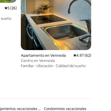
Calificación promedio: 5 de 5, 26 reseñas
5 (26)
l sueño
Apartamento en Vennesla
Calificación promedio:
4.97 (62)
Centro en Vennesla
Familiar
·
Ubicación
·
Calidad del sueño
Alojamientos vacacionales que admiten mascotas
Condominios vacacionales