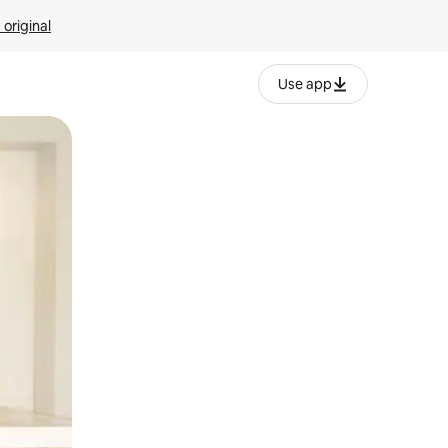
 original
Use app
o o desliza el dedo.