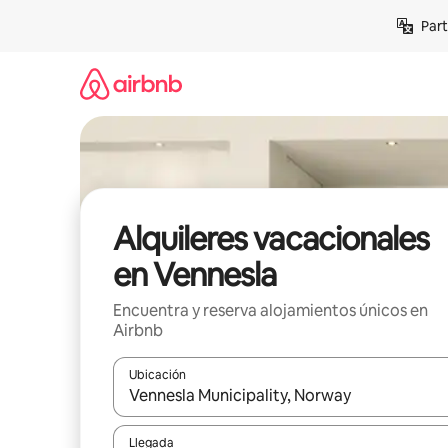
Omite
Part
el
contenido
Alquileres vacacionales
en Vennesla
Encuentra y reserva alojamientos únicos en
Airbnb
Ubicación
Cuando los resultados estén disponibles, navega co
Llegada