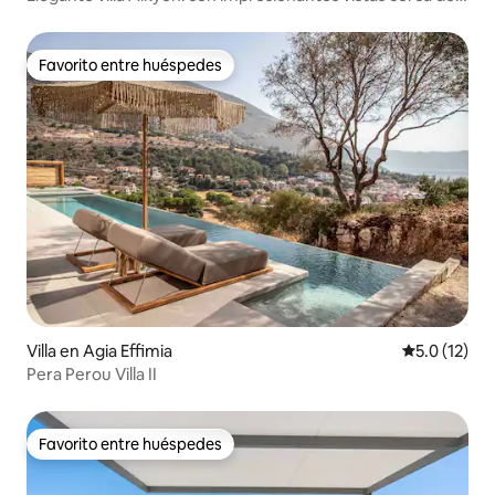
Fiscardo
Favorito entre huéspedes
Favorito entre huéspedes
Villa en Agia Effimia
Calificación
5.0 (12)
Pera Perou Villa II
Favorito entre huéspedes
Favorito entre huéspedes