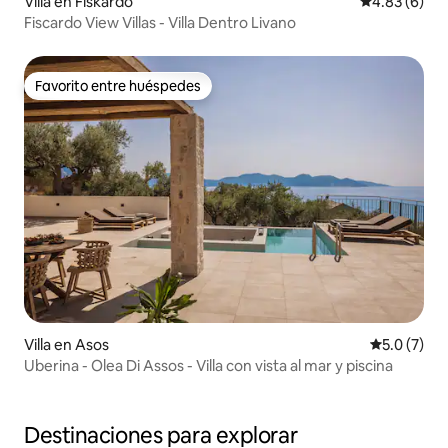
Villa en Fiskardo
Calificación
4.83 (6)
Fiscardo View Villas - Villa Dentro Livano
Favorito entre huéspedes
Favorito entre huéspedes
Villa en Asos
Calificació
5.0 (7)
Uberina - Olea Di Assos - Villa con vista al mar y piscina
Destinaciones para explorar