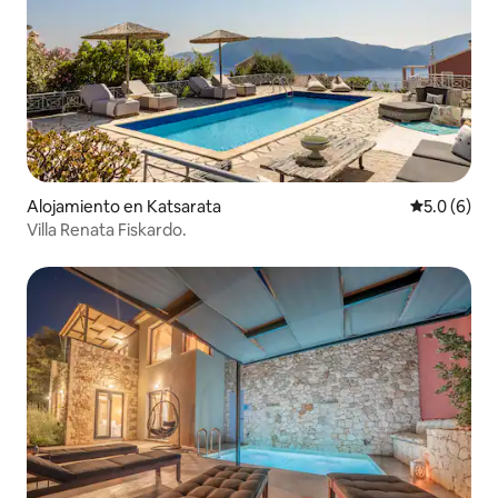
Alojamiento en Katsarata
Calificació
5.0 (6)
Villa Renata Fiskardo.