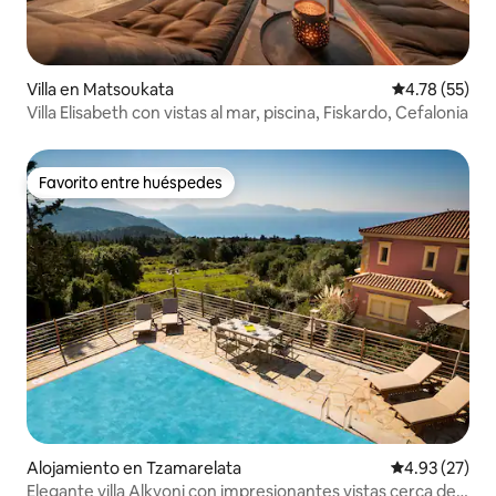
Villa en Matsoukata
Calificación 
4.78 (55)
Villa Elisabeth con vistas al mar, piscina, Fiskardo, Cefalonia
Favorito entre huéspedes
Favorito entre huéspedes
Alojamiento en Tzamarelata
Calificación 
4.93 (27)
Elegante villa Alkyoni con impresionantes vistas cerca de