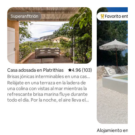
Superanfitrión
Favorito entre
Superanfitrión
Favorito entre hu
Casa adosada en Platrithias
Calificación promedio: 4.96 de 5
4.96 (103)
Brisas jónicas interminables en una casa
en la isla de Ítaca
Relájate en una terraza en la ladera de
una colina con vistas al mar mientras la
refrescante brisa marina fluye durante
todo el día. Por la noche, el aire lleva el
aroma del jazmín y la madreselva. El
ambiente sereno continúa en el interior
con plantas en macetas, elegantes
muebles empotrados y una decoración
de buen gusto en tonos tierra apagados.
Alojamiento en Ka
La iluminación y otros detalles