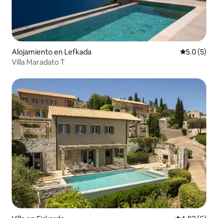
Alojamiento en Lefkada
Calificació
5.0 (5)
Villa Maradato T